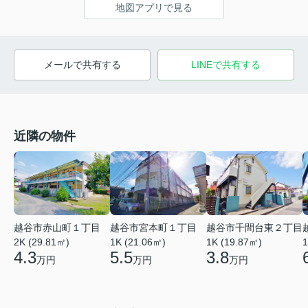
地図アプリで見る
メールで共有する
LINEで共有する
近隣の物件
越谷市赤山町１丁目
越谷市宮本町１丁目
越谷市千間台東２丁目
2K (29.81㎡)
1K (21.06㎡)
1
1K (19.87㎡)
4.3
5.5
3.8
万円
万円
万円