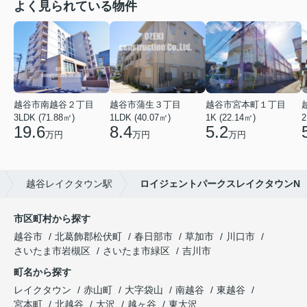
よく見られている物件
越谷市南越谷２丁目
越谷市蒲生３丁目
越谷市宮本町１丁目
3LDK (71.88㎡)
1LDK (40.07㎡)
1K (22.14㎡)
2
19.6
8.4
5.2
万円
万円
万円
越谷レイクタウン駅
ロイジェントパークスレイクタウンN
市区町村から探す
越谷市
北葛飾郡松伏町
春日部市
草加市
川口市
さいたま市岩槻区
さいたま市緑区
吉川市
町名から探す
レイクタウン
赤山町
大字袋山
南越谷
東越谷
宮本町
北越谷
大沢
越ヶ谷
東大沢