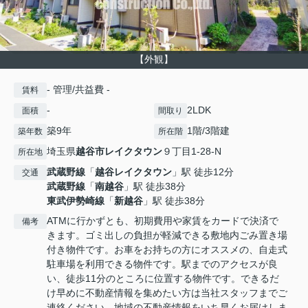
【外観】
- 管理/共益費 -
賃料
-
2LDK
面積
間取り
築9年
1階/3階建
築年数
所在階
埼玉県
越谷市
レイクタウン
９丁目1-28-N
所在地
武蔵野線
「
越谷レイクタウン
」駅 徒歩12分
交通
武蔵野線
「
南越谷
」駅 徒歩38分
東武伊勢崎線
「
新越谷
」駅 徒歩38分
ATMに行かずとも、初期費用や家賃をカードで決済で
備考
きます。ゴミ出しの負担が軽減できる敷地内ごみ置き場
付き物件です。お車をお持ちの方にオススメの、自走式
駐車場を利用できる物件です。駅までのアクセスが良
い、徒歩11分のところに位置する物件です。できるだ
け早めに不動産情報を集めたい方は当社スタッフまでご
連絡ください。地域の不動産情報をいち早くお届けしま