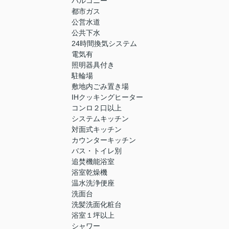
バルコニー
都市ガス
公営水道
公共下水
24時間換気システム
電気有
照明器具付き
駐輪場
敷地内ごみ置き場
IHクッキングヒーター
コンロ２口以上
システムキッチン
対面式キッチン
カウンターキッチン
バス・トイレ別
追焚機能浴室
浴室乾燥機
温水洗浄便座
洗面台
洗髪洗面化粧台
浴室１坪以上
シャワー