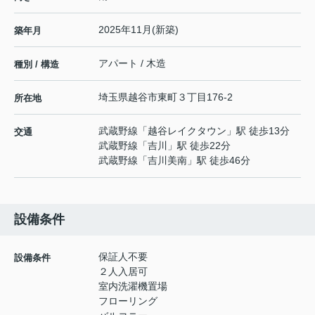
2025年11月(新築)
築年月
アパート / 木造
種別 / 構造
埼玉県
越谷市
東町
３丁目176-2
所在地
武蔵野線
「
越谷レイクタウン
」駅 徒歩13分
交通
武蔵野線
「
吉川
」駅 徒歩22分
武蔵野線
「
吉川美南
」駅 徒歩46分
設備条件
保証人不要
設備条件
２人入居可
室内洗濯機置場
フローリング