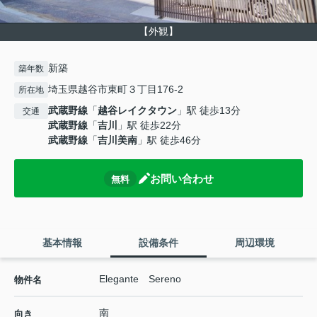
【外観】
新築
築年数
埼玉県越谷市東町３丁目176-2
所在地
武蔵野線
「
越谷レイクタウン
」駅 徒歩13分
交通
武蔵野線
「
吉川
」駅 徒歩22分
武蔵野線
「
吉川美南
」駅 徒歩46分
お問い合わせ
無料
基本情報
設備条件
周辺環境
Elegante Sereno
物件名
南
向き