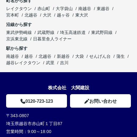
町名から探す
レイクタウン
赤山町
大字袋山
南越谷
東越谷
宮本町
北越谷
大沢
越ヶ谷
東大沢
沿線から探す
東武伊勢崎線
武蔵野線
埼玉高速鉄道
東武野田線
京浜東北線
日暮里舎人ライナー
駅から探す
南越谷
越谷
北越谷
新越谷
大袋
せんげん台
蒲生
越谷レイクタウン
武里
吉川
株式会社 大関建設
0120-723-123
お問い合わせ
〒343-0807
埼玉県越谷市赤山町１丁目87
営業時間：
9:00～18:00