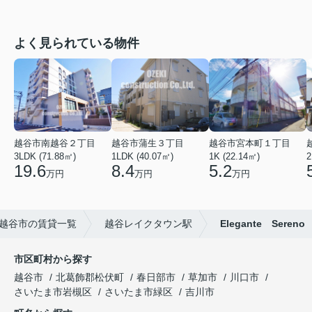
よく見られている物件
越谷市南越谷２丁目
越谷市蒲生３丁目
越谷市宮本町１丁目
3LDK (71.88㎡)
1LDK (40.07㎡)
1K (22.14㎡)
2
19.6
8.4
5.2
万円
万円
万円
越谷市の賃貸一覧
越谷レイクタウン駅
Elegante Sereno
市区町村から探す
越谷市
北葛飾郡松伏町
春日部市
草加市
川口市
さいたま市岩槻区
さいたま市緑区
吉川市