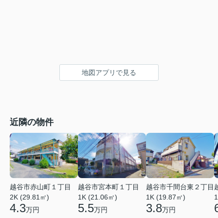
地図アプリで見る
近隣の物件
越谷市赤山町１丁目
越谷市宮本町１丁目
越谷市千間台東２丁目
2K (29.81㎡)
1K (21.06㎡)
1
1K (19.87㎡)
4.3
5.5
3.8
万円
万円
万円