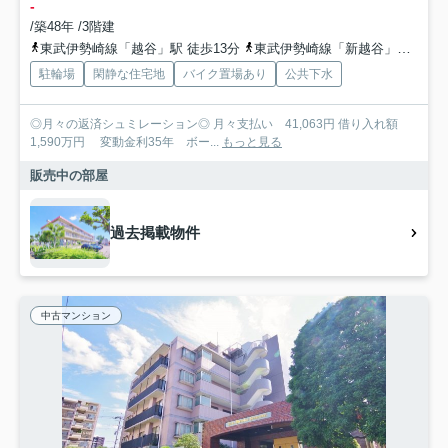
-
/築48年 /3階建
東武伊勢崎線「越谷」駅 徒歩13分
東武伊勢崎線「新越谷」駅 徒歩22分
駐輪場
閑静な住宅地
バイク置場あり
公共下水
◎月々の返済シュミレーション◎ 月々支払い 41,063円 借り入れ額
1,590万円 変動金利35年 ボー...
もっと見る
販売中の部屋
過去掲載物件
中古マンション