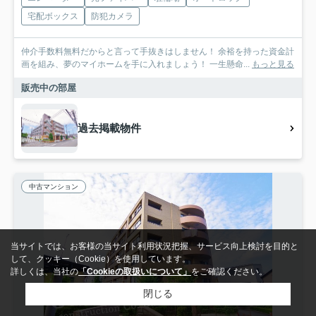
宅配ボックス
防犯カメラ
仲介手数料無料だからと言って手抜きはしません！ 余裕を持った資金計
画を組み、夢のマイホームを手に入れましょう！ 一生懸命...
もっと見る
販売中の部屋
過去掲載物件
中古マンション
当サイトでは、お客様の当サイト利用状況把握、サービス向上検討を目的と
して、クッキー（Cookie）を使用しています。
詳しくは、当社の
「Cookieの取扱いについて」
をご確認ください。
閉じる