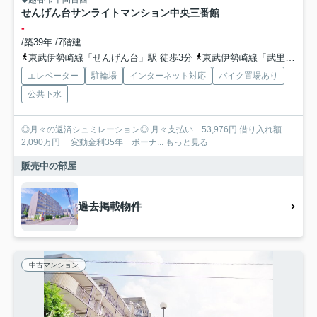
せんげん台サンライトマンション中央三番館
-
/築39年 /7階建
東武伊勢崎線「せんげん台」駅 徒歩3分
東武伊勢崎線「武里」駅 徒歩22分
エレベーター
駐輪場
インターネット対応
バイク置場あり
公共下水
◎月々の返済シュミレーション◎ 月々支払い 53,976円 借り入れ額
2,090万円 変動金利35年 ボーナ...
もっと見る
販売中の部屋
過去掲載物件
中古マンション