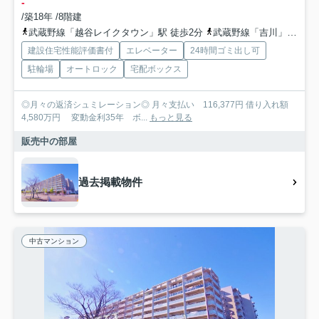
-
/築18年 /8階建
武蔵野線「越谷レイクタウン」駅 徒歩2分
武蔵野線「吉川」駅 徒歩33分
建設住宅性能評価書付
エレベーター
24時間ゴミ出し可
駐輪場
オートロック
宅配ボックス
◎月々の返済シュミレーション◎ 月々支払い 116,377円 借り入れ額
4,580万円 変動金利35年 ボ...
もっと見る
販売中の部屋
過去掲載物件
中古マンション