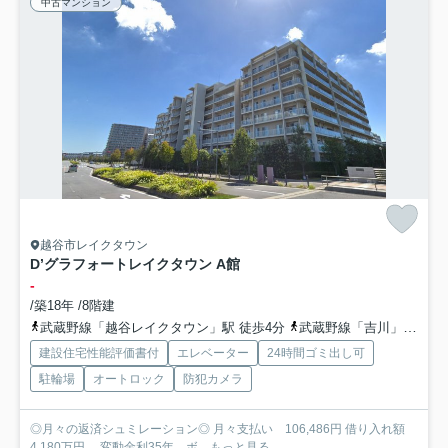
中古マンション
越谷市レイクタウン
D’グラフォートレイクタウン A館
-
/築18年 /8階建
武蔵野線「越谷レイクタウン」駅 徒歩4分
武蔵野線「吉川」駅 徒歩34分
建設住宅性能評価書付
エレベーター
24時間ゴミ出し可
駐輪場
オートロック
防犯カメラ
◎月々の返済シュミレーション◎ 月々支払い 106,486円 借り入れ額
4,180万円 変動金利35年 ボ...
もっと見る