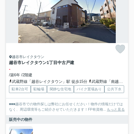
越谷市レイクタウン
越谷市レイクタウン1丁目中古戸建
-
/築6年 /2階建
武蔵野線「越谷レイクタウン」駅 徒歩15分
武蔵野線「南越谷」駅 徒歩38分
駐車2台可
駐輪場
閑静な住宅地
バイク置場あり
公共下水
■■■越谷市での物件探しは弊社にお任せください！物件の情報だけでは
なく、周辺環境等もご紹介させていただきます！FP有資格...
もっと見る
販売中の物件