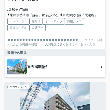
-
/築30年 /7階建
東武伊勢崎線「越谷」駅 徒歩15分
東武伊勢崎線「北越谷」駅 徒歩24分
エレベーター
駐輪場
オートロック
防犯カメラ
閑静な住宅地
公共下水
◆◆◆◆◆◆◆◆◆◆◆◆◆◆◆◆◆◆◆◆◆◆◆◆ マイホーム購
入にかかる費用を削減!! 大関建設で賢くお得にマ...
もっと見る
販売中の部屋
過去掲載物件
中古マンション