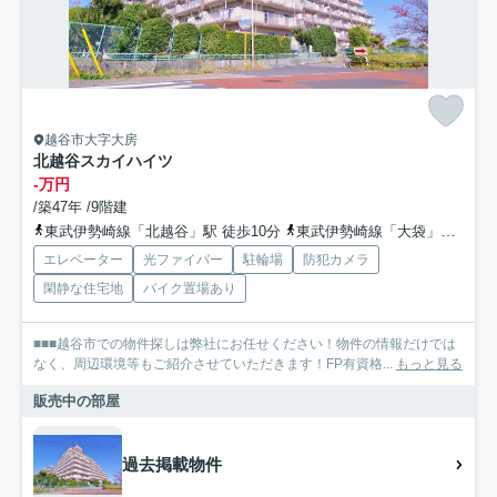
越谷市大字大房
北越谷スカイハイツ
-万円
/築47年 /9階建
東武伊勢崎線「北越谷」駅 徒歩10分
東武伊勢崎線「大袋」駅 徒歩25分
エレベーター
光ファイバー
駐輪場
防犯カメラ
閑静な住宅地
バイク置場あり
■■■越谷市での物件探しは弊社にお任せください！物件の情報だけでは
なく、周辺環境等もご紹介させていただきます！FP有資格...
もっと見る
販売中の部屋
過去掲載物件