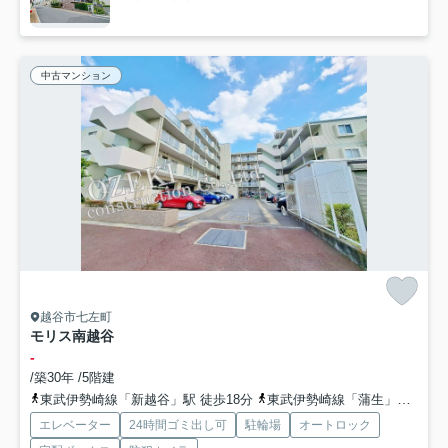
中古マンション
越谷市七左町
モリス南越谷
-
/築30年 /5階建
東武伊勢崎線「新越谷」駅 徒歩18分
東武伊勢崎線「蒲生」駅 徒歩18分
エレベーター
24時間ゴミ出し可
駐輪場
オートロック