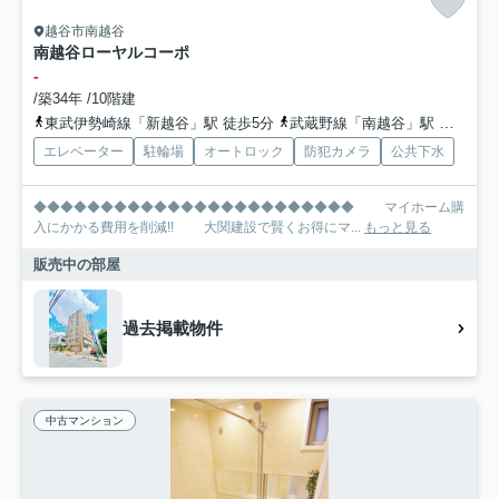
越谷市南越谷
南越谷ローヤルコーポ
-
/築34年 /10階建
東武伊勢崎線「新越谷」駅 徒歩5分
武蔵野線「南越谷」駅 徒歩5分
エレベーター
駐輪場
オートロック
防犯カメラ
公共下水
◆◆◆◆◆◆◆◆◆◆◆◆◆◆◆◆◆◆◆◆◆◆◆◆ マイホーム購
入にかかる費用を削減!! 大関建設で賢くお得にマ...
もっと見る
販売中の部屋
過去掲載物件
中古マンション