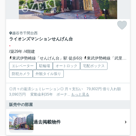
越谷市千間台西
ライオンズマンションせんげん台
-
/築29年 /4階建
東武伊勢崎線「せんげん台」駅 徒歩6分
東武伊勢崎線「武里」駅 徒歩20分
エレベーター
駐輪場
オートロック
宅配ボックス
防犯カメラ
外観タイル張り
◎月々の返済シュミレーション◎ 月々支払い 79,802円 借り入れ額
3,090万円 変動金利35年 ボーナ...
もっと見る
販売中の部屋
過去掲載物件