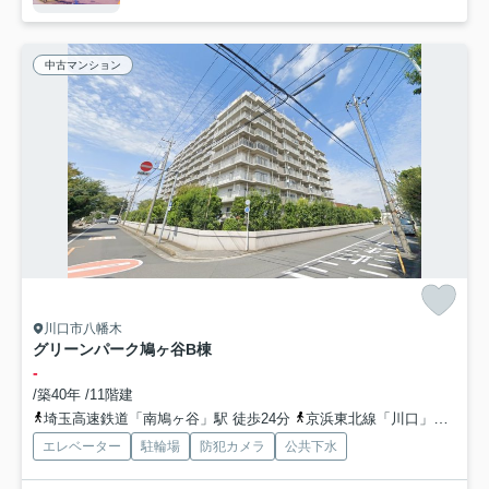
中古マンション
川口市八幡木
グリーンパーク鳩ヶ谷B棟
-
/築40年 /11階建
埼玉高速鉄道「南鳩ヶ谷」駅 徒歩24分
京浜東北線「川口」駅 バス13分 「八幡木」 停歩2分
エレベーター
駐輪場
防犯カメラ
公共下水