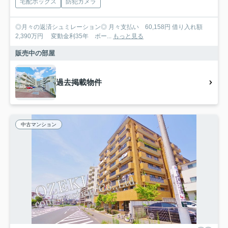
宅配ボックス
防犯カメラ
◎月々の返済シュミレーション◎ 月々支払い 60,158円 借り入れ額
2,390万円 変動金利35年 ボー...
もっと見る
販売中の部屋
過去掲載物件
中古マンション