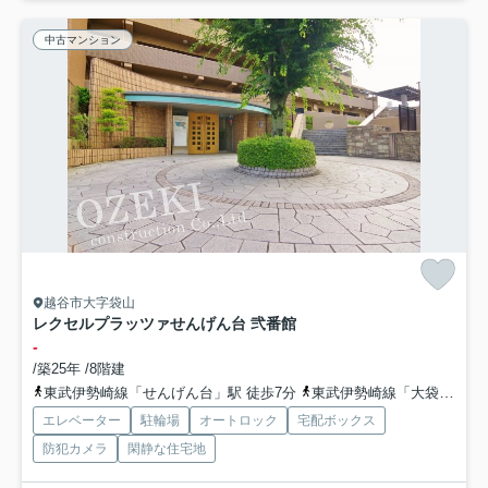
中古マンション
越谷市大字袋山
レクセルプラッツァせんげん台 弐番館
-
/築25年 /8階建
東武伊勢崎線「せんげん台」駅 徒歩7分
東武伊勢崎線「大袋」駅 徒歩13分
エレベーター
駐輪場
オートロック
宅配ボックス
防犯カメラ
閑静な住宅地