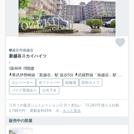
越谷市南越谷
新越谷スカイハイツ
-
/築46年 /8階建
東武伊勢崎線「新越谷」駅 徒歩5分
武蔵野線「南越谷」駅 徒歩5分
エレベーター
光ファイバー
駐輪場
防犯カメラ
バイク置場あり
公共下水
◎月々の返済シュミレーション◎ 月々支払い 72,287円 借り入れ額
2,799万円 変動金利35年 ボ...
もっと見る
販売中の部屋