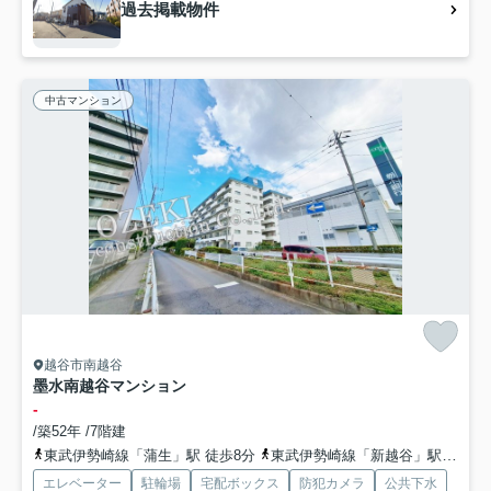
過去掲載物件
中古マンション
越谷市南越谷
墨水南越谷マンション
-
/築52年 /7階建
東武伊勢崎線「蒲生」駅 徒歩8分
東武伊勢崎線「新越谷」駅 徒歩9分
エレベーター
駐輪場
宅配ボックス
防犯カメラ
公共下水