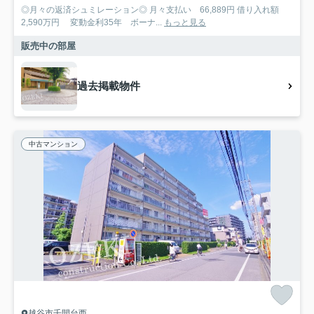
◎月々の返済シュミレーション◎ 月々支払い 66,889円 借り入れ額
2,590万円 変動金利35年 ボーナ...
もっと見る
販売中の部屋
過去掲載物件
中古マンション
越谷市千間台西