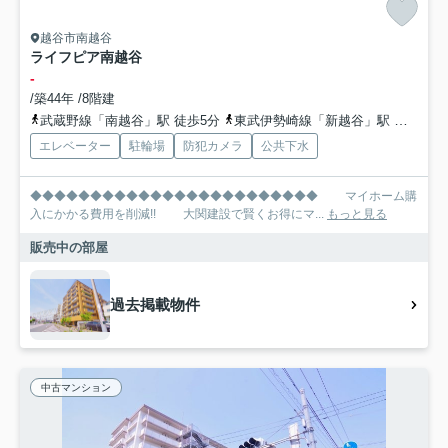
越谷市南越谷
ライフピア南越谷
-
/築44年 /8階建
武蔵野線「南越谷」駅 徒歩5分
東武伊勢崎線「新越谷」駅 徒歩5分
エレベーター
駐輪場
防犯カメラ
公共下水
◆◆◆◆◆◆◆◆◆◆◆◆◆◆◆◆◆◆◆◆◆◆◆◆ マイホーム購
入にかかる費用を削減!! 大関建設で賢くお得にマ...
もっと見る
販売中の部屋
過去掲載物件
中古マンション