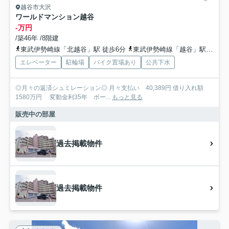
越谷市大沢
ワールドマンション越谷
-万円
/築46年 /8階建
東武伊勢崎線「北越谷」駅 徒歩6分
東武伊勢崎線「越谷」駅 徒歩26分
エレベーター
駐輪場
バイク置場あり
公共下水
◎月々の返済シュミレーション◎ 月々支払い 40,389円 借り入れ額
1580万円 変動金利35年 ボー...
もっと見る
販売中の部屋
過去掲載物件
過去掲載物件