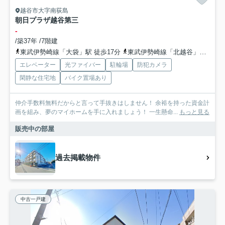
越谷市大字南荻島
朝日プラザ越谷第三
-
/築37年 /7階建
東武伊勢崎線「大袋」駅 徒歩17分
東武伊勢崎線「北越谷」駅 徒歩29分
エレベーター
光ファイバー
駐輪場
防犯カメラ
閑静な住宅地
バイク置場あり
仲介手数料無料だからと言って手抜きはしません！ 余裕を持った資金計
画を組み、夢のマイホームを手に入れましょう！ 一生懸命...
もっと見る
販売中の部屋
過去掲載物件
中古一戸建