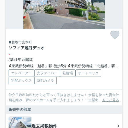
越谷市宮本町
ソフィア越谷デュオ
-
/築31年 /5階建
東武伊勢崎線「越谷」駅 徒歩5分
東武伊勢崎線「北越谷」駅 徒歩18分
エレベーター
光ファイバー
駐輪場
オートロック
宅配ボックス
防犯カメラ
仲介手数料無料だからと言って手抜きはしません！ 余裕を持った資金計
画を組み、夢のマイホームを手に入れましょう！ 一生懸命...
もっと見る
販売中の部屋
過去掲載物件