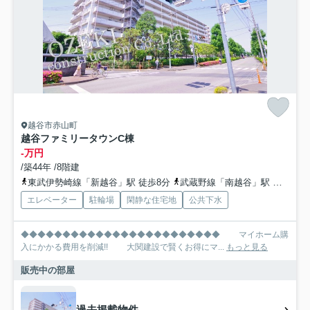
越谷市赤山町
越谷ファミリータウンC棟
-万円
/築44年 /8階建
東武伊勢崎線「新越谷」駅 徒歩8分
武蔵野線「南越谷」駅 徒歩8分
エレベーター
駐輪場
閑静な住宅地
公共下水
◆◆◆◆◆◆◆◆◆◆◆◆◆◆◆◆◆◆◆◆◆◆◆◆ マイホーム購
入にかかる費用を削減!! 大関建設で賢くお得にマ...
もっと見る
販売中の部屋
過去掲載物件