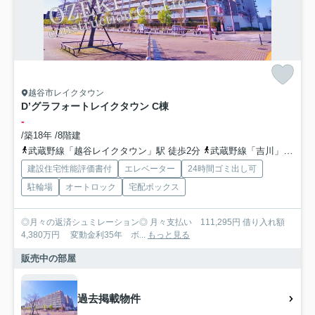
越谷市レイクタウン
D’グラフォートレイクタウン C棟
-
/築18年 /8階建
武蔵野線「越谷レイクタウン」駅 徒歩2分
武蔵野線「吉川」駅 徒歩33分
建設住宅性能評価書付
エレベーター
24時間ゴミ出し可
駐輪場
オートロック
宅配ボックス
◎月々の返済シュミレーション◎ 月々支払い 111,295円 借り入れ額
4,380万円 変動金利35年 ボ...
もっと見る
販売中の部屋
過去掲載物件