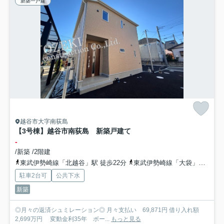
新築一戸建
越谷市大字南荻島
【3号棟】越谷市南荻島 新築戸建て
-
/新築 /2階建
東武伊勢崎線「北越谷」駅 徒歩22分
東武伊勢崎線「大袋」駅 徒歩25分
駐車2台可
公共下水
新築
◎月々の返済シュミレーション◎ 月々支払い 69,871円 借り入れ額
2,699万円 変動金利35年 ボー...
もっと見る