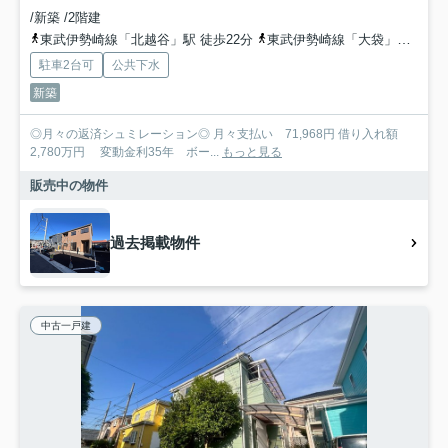
/新築 /2階建
東武伊勢崎線「北越谷」駅 徒歩22分
東武伊勢崎線「大袋」駅 徒歩25分
駐車2台可
公共下水
新築
◎月々の返済シュミレーション◎ 月々支払い 71,968円 借り入れ額
2,780万円 変動金利35年 ボー...
もっと見る
販売中の物件
過去掲載物件
中古一戸建