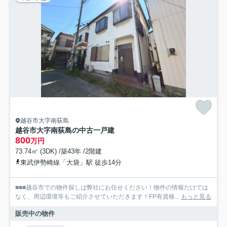
越谷市大字南荻島
越谷市大字南荻島の中古一戸建
800
万円
73.74㎡ (3DK) /築43年 /2階建
東武伊勢崎線「大袋」駅 徒歩14分
■■■越谷市での物件探しは弊社にお任せください！物件の情報だけでは
なく、周辺環境等もご紹介させていただきます！FP有資格...
もっと見る
販売中の物件