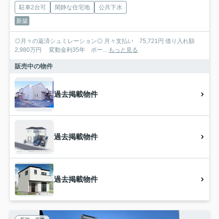
駐車2台可
閑静な住宅地
公共下水
新築
◎月々の返済シュミレーション◎ 月々支払い 75,721円 借り入れ額
2,980万円 変動金利35年 ボー...
もっと見る
販売中の物件
過去掲載物件
過去掲載物件
過去掲載物件