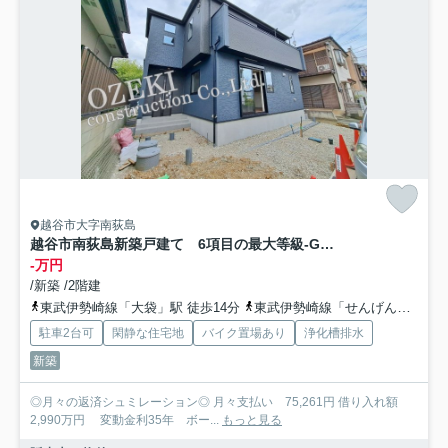
越谷市大字南荻島
越谷市南荻島新築戸建て 6項目の最大等級-GRAFAREグラファーレ-
-万円
/新築 /2階建
東武伊勢崎線「大袋」駅 徒歩14分
東武伊勢崎線「せんげん台」駅 徒歩28分
駐車2台可
閑静な住宅地
バイク置場あり
浄化槽排水
新築
◎月々の返済シュミレーション◎ 月々支払い 75,261円 借り入れ額
2,990万円 変動金利35年 ボー...
もっと見る