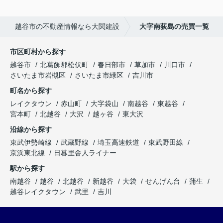
越谷市の不動産情報なら大関建設
大字南荻島の売買一覧
市区町村から探す
越谷市
北葛飾郡松伏町
春日部市
草加市
川口市
さいたま市岩槻区
さいたま市緑区
吉川市
町名から探す
レイクタウン
赤山町
大字袋山
南越谷
東越谷
宮本町
北越谷
大沢
越ヶ谷
東大沢
沿線から探す
東武伊勢崎線
武蔵野線
埼玉高速鉄道
東武野田線
京浜東北線
日暮里舎人ライナー
駅から探す
南越谷
越谷
北越谷
新越谷
大袋
せんげん台
蒲生
越谷レイクタウン
武里
吉川