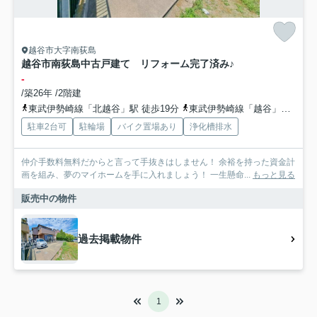
越谷市大字南荻島
越谷市南荻島中古戸建て リフォーム完了済み♪
-
/築26年 /2階建
東武伊勢崎線「北越谷」駅 徒歩19分
東武伊勢崎線「越谷」駅 徒歩30分
駐車2台可
駐輪場
バイク置場あり
浄化槽排水
仲介手数料無料だからと言って手抜きはしません！ 余裕を持った資金計
画を組み、夢のマイホームを手に入れましょう！ 一生懸命...
もっと見る
販売中の物件
過去掲載物件
1