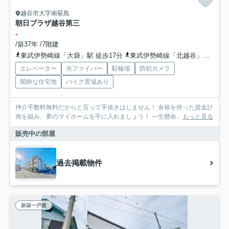
越谷市大字南荻島
朝日プラザ越谷第三
-
/築37年 /7階建
東武伊勢崎線「大袋」駅 徒歩17分
東武伊勢崎線「北越谷」駅 徒歩29分
エレベーター
光ファイバー
駐輪場
防犯カメラ
閑静な住宅地
バイク置場あり
仲介手数料無料だからと言って手抜きはしません！ 余裕を持った資金計
画を組み、夢のマイホームを手に入れましょう！ 一生懸命...
もっと見る
販売中の部屋
過去掲載物件
新築一戸建