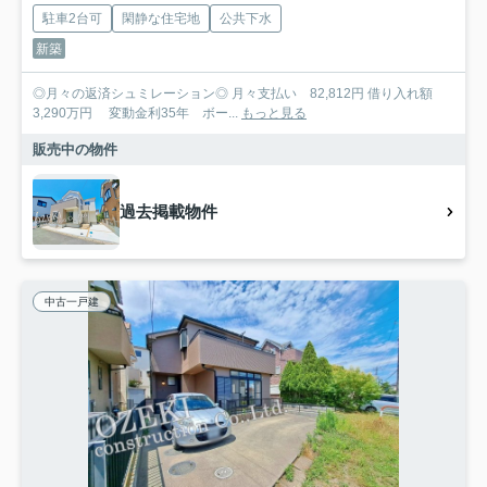
駐車2台可
閑静な住宅地
公共下水
新築
◎月々の返済シュミレーション◎ 月々支払い 82,812円 借り入れ額
3,290万円 変動金利35年 ボー...
もっと見る
販売中の物件
過去掲載物件
中古一戸建