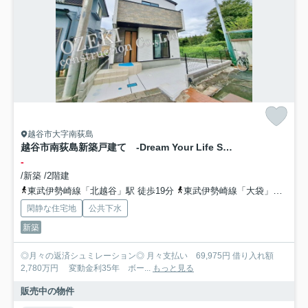
越谷市大字南荻島
越谷市南荻島新築戸建て -Dream Your Life Styles.-
-
/新築 /2階建
東武伊勢崎線「北越谷」駅 徒歩19分
東武伊勢崎線「大袋」駅 徒歩25分
閑静な住宅地
公共下水
新築
◎月々の返済シュミレーション◎ 月々支払い 69,975円 借り入れ額
2,780万円 変動金利35年 ボー...
もっと見る
販売中の物件