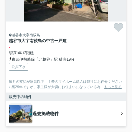
越谷市大字南荻島
越谷市大字南荻島の中古一戸建
-
/築31年 /2階建
東武伊勢崎線「北越谷」駅 徒歩19分
公共下水
毎月の支払が家賃以下！！夢のマイホーム購入は弊社にお任せください
♪ 築29年ですが、家主様が大切にお住まいになっている為...
もっと見る
販売中の物件
過去掲載物件