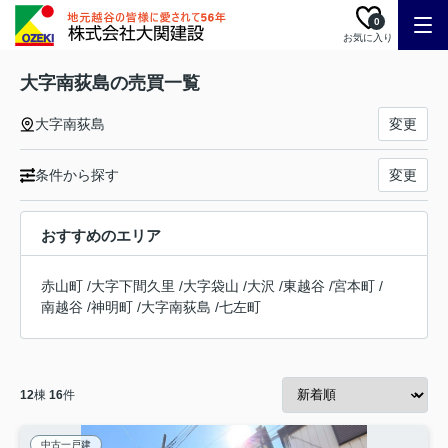
0
お気に入り
大字南荻島の売買一覧
大字南荻島
変更
条件から探す
変更
おすすめのエリア
赤山町
/
大字下間久里
/
大字袋山
/
大沢
/
東越谷
/
宮本町
/
南越谷
/
神明町
/
大字南荻島
/
七左町
12
棟
16
件
中古一戸建