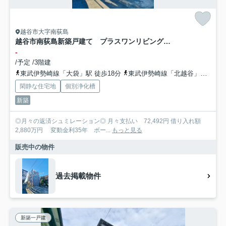
越谷市大字南荻島
越谷市南荻島新築戸建て プラスワンリビングのある家
-
/予定 /3階建
東武伊勢崎線「大袋」駅 徒歩18分
東武伊勢崎線「北越谷」駅 徒歩26分
閑静な住宅地
個別浄化槽
新築
◎月々の返済シュミレーション◎ 月々支払い 72,492円 借り入れ額
2,880万円 変動金利35年 ボー...
もっと見る
販売中の物件
過去掲載物件
新築一戸建