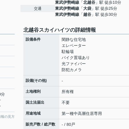
東武伊勢崎線
「
北越谷
」駅 徒歩10分
東武伊勢崎線
「
大袋
」駅 徒歩25分
交通
東武伊勢崎線
「
越谷
」駅 徒歩30分
北越谷スカイハイツの詳細情報
設備条件
閑静な住宅地
エレベーター
駐輪場
バイク置場あり
光ファイバー
防犯カメラ
設備(その他)
-
土地権利
所有権
0分
分
国土法届出
不要
分
用途地域
第一種中高層住居専用
情報の見方
販売戸数 / 総戸数
- / 80戸