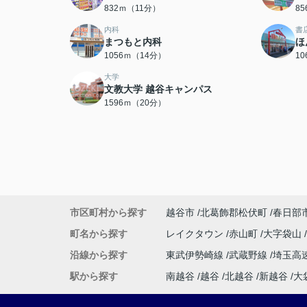
832ｍ（11分）
8
内科
書
まつもと内科
ほ
1056ｍ（14分）
1
大学
文教大学 越谷キャンパス
1596ｍ（20分）
市区町村から探す
越谷市
北葛飾郡松伏町
春日部
町名から探す
レイクタウン
赤山町
大字袋山
沿線から探す
東武伊勢崎線
武蔵野線
埼玉高
駅から探す
南越谷
越谷
北越谷
新越谷
大