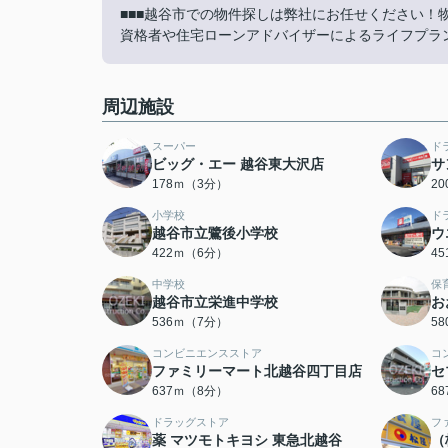
■■■越谷市での物件探しは弊社にお任せください！
資格者や住宅ローンアドバイザーによるライフプラン
周辺施設
スーパー
ド
ビッグ・エー 越谷東大沢店
サ
178ｍ（3分）
2
小学校
ド
越谷市立鷺後小学校
ウ
422ｍ（6分）
4
中学校
保
越谷市立栄進中学校
お
536ｍ（7分）
5
コンビニエンスストア
コ
ファミリーマート北越谷四丁目店
セ
637ｍ（8分）
6
ドラッグストア
フ
薬 マツモトキヨシ 東急北越谷
（