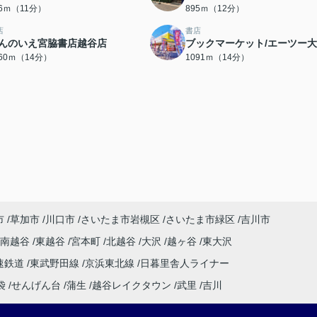
56ｍ（11分）
895ｍ（12分）
店
書店
んのいえ宮脇書店越谷店
ブックマーケット/エーツー
060ｍ（14分）
1091ｍ（14分）
市
草加市
川口市
さいたま市岩槻区
さいたま市緑区
吉川市
南越谷
東越谷
宮本町
北越谷
大沢
越ヶ谷
東大沢
速鉄道
東武野田線
京浜東北線
日暮里舎人ライナー
袋
せんげん台
蒲生
越谷レイクタウン
武里
吉川