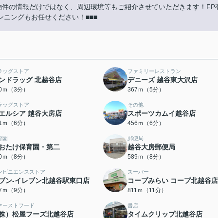
物件の情報だけではなく、周辺環境等もご紹介させていただきます！FP
ニングもお任せください！■■■
ラッグストア
ファミリーレストラン
ンドラッグ 北越谷店
デニーズ 越谷東大沢店
00ｍ（3分）
367ｍ（5分）
ラッグストア
その他
エルシア 越谷大房店
スポーツカムイ越谷店
51ｍ（6分）
456ｍ（6分）
育園
郵便局
おたけ保育園・第二
越谷大房郵便局
80ｍ（8分）
589ｍ（8分）
ンビニエンスストア
スーパー
ブン-イレブン北越谷駅東口店
コープみらい コープ北越谷店
87ｍ（9分）
811ｍ（11分）
ァーストフード
書店
株）松屋フーズ北越谷店
タイムクリップ北越谷店