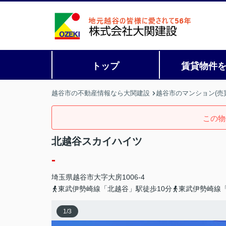
トップ
賃貸物件
越谷市の不動産情報なら大関建設
越谷市のマンション(売
この物
北越谷スカイハイツ
-
埼玉県
越谷市
大字大房
1006-4
東武伊勢崎線「北越谷」駅徒歩10分
東武伊勢崎線「
1
/
3