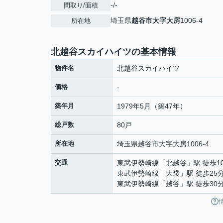
-/-
間取り/面積
埼玉県
越谷市
大字大房
1006-4
所在地
北越谷スカイハイツの基本情報
物件名
北越谷スカイハイツ
価格
-
築年月
1979年5月（築47年）
総戸数
80戸
所在地
埼玉県
越谷市
大字大房
1006-4
交通
東武伊勢崎線
「
北越谷
」駅 徒歩1
東武伊勢崎線
「
大袋
」駅 徒歩25
東武伊勢崎線
「
越谷
」駅 徒歩30