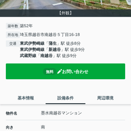
【外観】
築52年
築年数
埼玉県越谷市南越谷５丁目16-18
所在地
東武伊勢崎線
「
蒲生
」駅 徒歩8分
交通
東武伊勢崎線
「
新越谷
」駅 徒歩9分
武蔵野線
「
南越谷
」駅 徒歩9分
お問い合わせ
無料
基本情報
設備条件
周辺環境
墨水南越谷マンション
物件名
南
向き