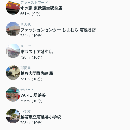
ファーストフード
すき家 東武蒲生駅前店
661ｍ（9分）
その他
ファッションセンター しまむら 南越谷店
724ｍ（10分）
スーパー
東武ストア蒲生店
728ｍ（10分）
郵便局
越谷大間野郵便局
741ｍ（10分）
デパート
VARIE 新越谷
796ｍ（10分）
小学校
越谷市立南越谷小学校
798ｍ（10分）