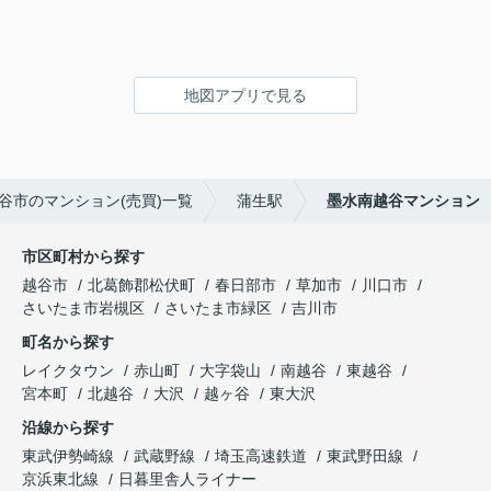
地図アプリで見る
谷市のマンション(売買)一覧
蒲生駅
墨水南越谷マンション
市区町村から探す
越谷市
北葛飾郡松伏町
春日部市
草加市
川口市
さいたま市岩槻区
さいたま市緑区
吉川市
町名から探す
レイクタウン
赤山町
大字袋山
南越谷
東越谷
宮本町
北越谷
大沢
越ヶ谷
東大沢
沿線から探す
東武伊勢崎線
武蔵野線
埼玉高速鉄道
東武野田線
京浜東北線
日暮里舎人ライナー