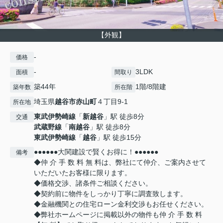
【外観】
-
価格
-
3LDK
面積
間取り
築44年
1階/8階建
築年数
所在階
埼玉県
越谷市
赤山町
４丁目9-1
所在地
東武伊勢崎線
「
新越谷
」駅 徒歩8分
交通
武蔵野線
「
南越谷
」駅 徒歩8分
東武伊勢崎線
「
越谷
」駅 徒歩15分
●●●●●●大関建設で賢くお得に！●●●●●●
備考
◆仲 介 手 数 料 無 料は、弊社にて仲介、ご案内させて
いただいたお客様に限ります。
◆価格交渉、諸条件ご相談ください。
◆契約前に物件をしっかり丁寧に調査致します。
◆金融機関との住宅ローン金利交渉もお任せください。
◆弊社ホームページに掲載以外の物件も仲 介 手 数 料