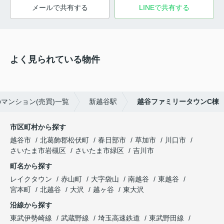
メールで共有する
LINEで共有する
よく見られている物件
マンション(売買)一覧
新越谷駅
越谷ファミリータウンC棟
市区町村から探す
越谷市
北葛飾郡松伏町
春日部市
草加市
川口市
さいたま市岩槻区
さいたま市緑区
吉川市
町名から探す
レイクタウン
赤山町
大字袋山
南越谷
東越谷
宮本町
北越谷
大沢
越ヶ谷
東大沢
沿線から探す
東武伊勢崎線
武蔵野線
埼玉高速鉄道
東武野田線