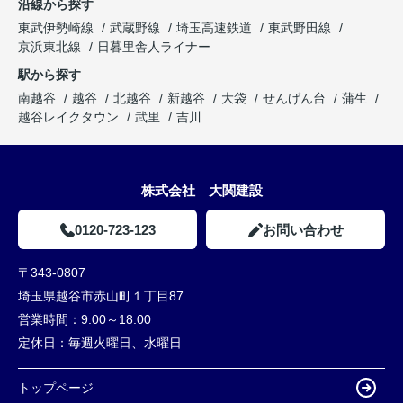
沿線から探す
東武伊勢崎線
武蔵野線
埼玉高速鉄道
東武野田線
京浜東北線
日暮里舎人ライナー
駅から探す
南越谷
越谷
北越谷
新越谷
大袋
せんげん台
蒲生
越谷レイクタウン
武里
吉川
株式会社 大関建設
0120-723-123
お問い合わせ
〒343-0807
埼玉県越谷市赤山町１丁目87
営業時間：
9:00～18:00
定休日：
毎週火曜日、水曜日
トップページ