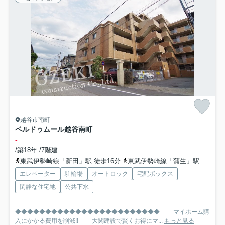
越谷市南町
ベルドゥムール越谷南町
-
/築18年 /7階建
東武伊勢崎線「新田」駅 徒歩16分
東武伊勢崎線「蒲生」駅 徒歩20分
エレベーター
駐輪場
オートロック
宅配ボックス
閑静な住宅地
公共下水
◆◆◆◆◆◆◆◆◆◆◆◆◆◆◆◆◆◆◆◆◆◆◆◆ マイホーム購
入にかかる費用を削減!! 大関建設で賢くお得にマ...
もっと見る