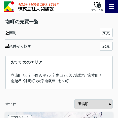
0
お気に入り
南町の売買一覧
南町
変更
条件から探す
変更
おすすめのエリア
赤山町
/
大字下間久里
/
大字袋山
/
大沢
/
東越谷
/
宮本町
/
南越谷
/
神明町
/
大字南荻島
/
七左町
1
棟
1
件
中古マンション