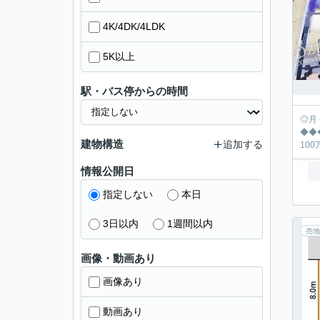
4K/4DK/4LDK
5K以上
駅・バス停からの時間
◎月々の返済シュミ
◆◆◆◆◆◆◆
建物構造
追加する
情報公開日
指定しない
本日
3日以内
1週間以内
売地
画像・動画あり
画像あり
動画あり