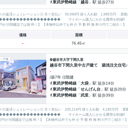
東武伊勢崎線
「
越谷
」駅 徒歩27分
レーション◎ 月々支払い 50,090円 借り入れ額 1,990万円 変動金利35年 ボーナス払い無し
◆◆◆◆◆◆◆◆◆◆◆◆◆ マイホーム購入にかかる費用を削減!! 大関建設で賢くお得にマイホーム購入♪ 【仲 介 手 数 料
72万円
価格
面積
-
76.45㎡
一戸建
越谷市
大字下間久里
越谷市下間久里中古戸建て 築浅注文住宅♪
-
/築7年 /2階建
東武伊勢崎線
「
大袋
」駅 徒歩14分
東武伊勢崎線
「
せんげん台
」駅 徒歩20分
東武伊勢崎線
「
武里
」駅 徒歩39分
レーション◎ 月々支払い 105,214円 借り入れ額 4,180万円 変動金利35年 ボーナス払い無し
◆◆◆◆◆◆◆◆◆◆◆◆◆ マイホーム購入にかかる費用を削減!! 大関建設で賢くお得にマイホーム購入♪ 【仲 介 手 数 料