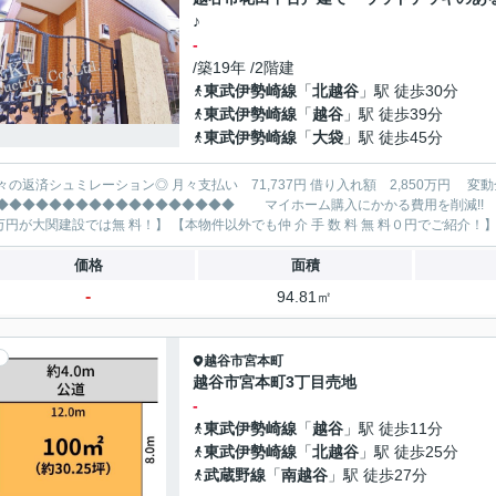
♪
-
/築19年 /2階建
東武伊勢崎線
「
北越谷
」駅 徒歩30分
東武伊勢崎線
「
越谷
」駅 徒歩39分
東武伊勢崎線
「
大袋
」駅 徒歩45分
レーション◎ 月々支払い 71,737円 借り入れ額 2,850万円 変動金利35年 ボーナス払い無し
◆◆◆◆◆◆◆◆◆◆◆◆◆ マイホーム購入にかかる費用を削減!! 大関建設で賢くお得にマイホーム購入♪ 【仲 介 手 数 料
価格
面積
-
94.81㎡
越谷市
宮本町
越谷市宮本町3丁目売地
-
東武伊勢崎線
「
越谷
」駅 徒歩11分
東武伊勢崎線
「
北越谷
」駅 徒歩25分
武蔵野線
「
南越谷
」駅 徒歩27分