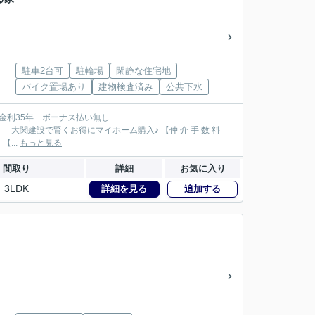
駐車2台可
駐輪場
閑静な住宅地
バイク置場あり
建物検査済み
公共下水
100万円が大関建設では無 料！】 【本物件以外でも仲 介 手 数 料 無 料０円でご紹介！】 【...
もっと見る
間取り
詳細
お気に入り
3LDK
詳細を見る
追加する