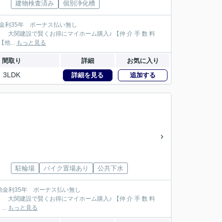
建物検査済み
個別浄化槽
が大関建設では無 料！】 【本物件以外でも仲 介 手 数 料 無 料０円でご紹介！】 【他...
もっと見る
間取り
詳細
お気に入り
3LDK
詳細を見る
追加する
駐輪場
バイク置場あり
公共下水
144万円が大関建設では無 料！】 【本物件以外でも仲 介 手 数 料 無 料０円でご紹介！】 ...
もっと見る