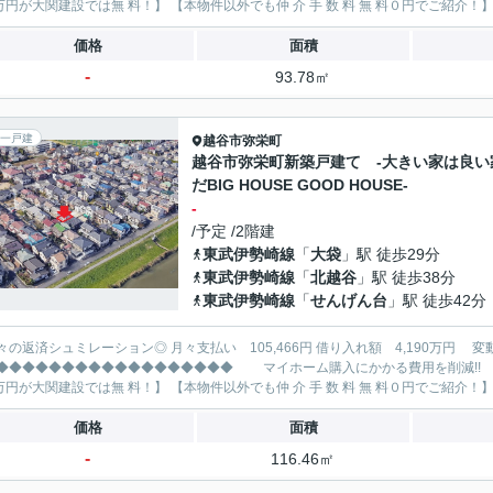
価格
面積
-
93.78㎡
一戸建
越谷市
弥栄町
越谷市弥栄町新築戸建て -大きい家は良い
だBIG HOUSE GOOD HOUSE-
-
/予定 /2階建
東武伊勢崎線
「
大袋
」駅 徒歩29分
東武伊勢崎線
「
北越谷
」駅 徒歩38分
東武伊勢崎線
「
せんげん台
」駅 徒歩42分
レーション◎ 月々支払い 105,466円 借り入れ額 4,190万円 変動金利35年 ボーナス払い無し
◆◆◆◆◆◆◆◆◆◆◆◆◆ マイホーム購入にかかる費用を削減!! 大関建設で賢くお得にマイホーム購入♪ 【仲 介 手 数 料
価格
面積
-
116.46㎡