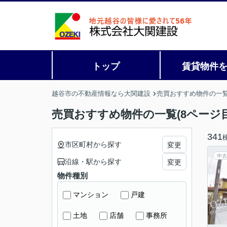
トップ
賃貸物件
越谷市の不動産情報なら大関建設
売買おすすめ物件の一
売買おすすめ物件の一覧(8ページ目
341
市区町村から探す
変更
中古
沿線・駅から探す
変更
物件種別
マンション
戸建
土地
店舗
事務所