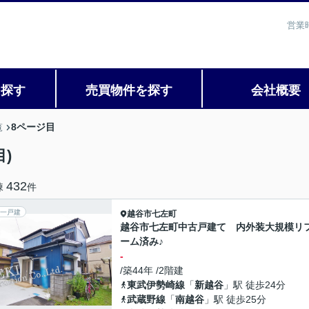
営業
を探す
売買物件を探す
会社概要
8ページ目
覧
)
432
棟
件
一戸建
越谷市
七左町
越谷市七左町中古戸建て 内外装大規模リ
ーム済み♪
-
/築44年 /2階建
東武伊勢崎線
「
新越谷
」駅 徒歩24分
武蔵野線
「
南越谷
」駅 徒歩25分