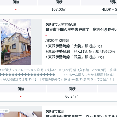
価格
面積
間取
-
107.03㎡
4LDK＋
一戸建
越谷市
大字下間久里
越谷市下間久里中古戸建て 家具付き物件♪
-
/築20年 /2階建
東武伊勢崎線
「
大袋
」駅 徒歩8分
東武伊勢崎線
「
せんげん台
」駅 徒歩20分
東武伊勢崎線
「
武里
」駅 徒歩38分
レーション◎ 月々支払い 67,458円 借り入れ額 2,680万円 変動金利35年 ボーナス払い無し
◆◆◆◆◆◆◆◆◆◆◆◆◆ マイホーム購入にかかる費用を削減!! 大関建設で賢くお得にマイホーム購入♪ 【仲 介 手 数 料
95万円
価格
面積
-
66.24㎡
一戸建
越谷市
花田
越谷市花田中古戸建て ウッドデッキのあ