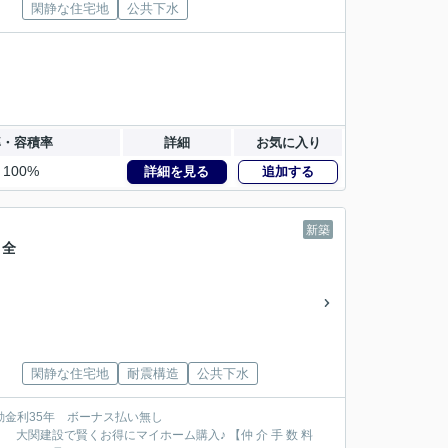
閑静な住宅地
公共下水
率・容積率
詳細
お気に入り
100%
詳細を見る
追加する
新築
 全
閑静な住宅地
耐震構造
公共下水