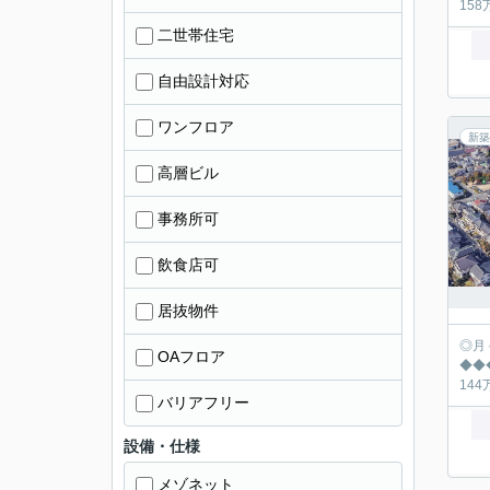
二世帯住宅
自由設計対応
ワンフロア
新築
高層ビル
事務所可
飲食店可
居抜物件
◎月々の返済シュミ
OAフロア
◆◆◆◆◆◆◆
バリアフリー
設備・仕様
メゾネット