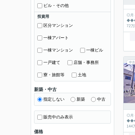
ビル・その他
◎月々の返済シュミ
投資用
◆◆◆◆◆◆◆
区分マンション
一棟アパート
一棟マンション
一棟ビル
一戸建て
店舗・事務所
中古
寮・旅館等
土地
新築・中古
指定しない
新築
中古
◎月々の返済シュミ
販売中のみ表示
◆◆◆◆◆◆◆
価格