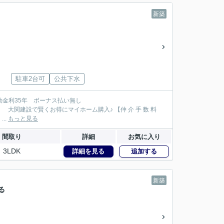
新築
駐車2台可
公共下水
147万円が大関建設では無 料！】 【本物件以外でも仲 介 手 数 料 無 料０円でご紹介！】 ...
もっと見る
間取り
詳細
お気に入り
3LDK
詳細を見る
追加する
新築
る