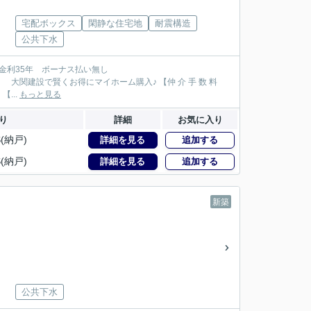
宅配ボックス
閑静な住宅地
耐震構造
公共下水
108万円が大関建設では無 料！】 【本物件以外でも仲 介 手 数 料 無 料０円でご紹介！】 【...
もっと見る
り
詳細
お気に入り
S(納戸)
詳細を見る
追加する
S(納戸)
詳細を見る
追加する
新築
公共下水