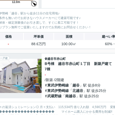
伊勢崎「越谷」駅から徒歩11分の住宅用地♪
条件も無いのでお好きなハウスメーカーにて建築可能です♪
解体・確定測量後のお引き渡しで、すぐに着工可能です！
りプラン無料でご提案いたしますのでお気軽にお問合せください！
価格
坪単価
面積
建ぺい
-
88.6万円
100.00㎡
60%・
一戸建
越谷市
赤山町
B号棟 越谷市赤山町１丁目 新築戸建て
7棟
-
/新築 /2階建
東武伊勢崎線
「
越谷
」駅 徒歩8分
東武伊勢崎線
「
北越谷
」駅 徒歩25分
武蔵野線
「
南越谷
」駅 徒歩25分
レーション◎ 月々支払い 115,534円 借り入れ額 4,590万円 変動金利35年 ボーナス払い無し
◆◆◆◆◆◆◆◆◆◆◆◆◆ マイホーム購入にかかる費用を削減!! 大関建設で賢くお得にマイホーム購入♪ 【仲 介 手 数 料