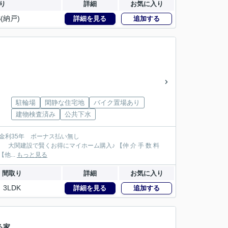
り
詳細
お気に入り
S(納戸)
詳細を見る
追加する
駐輪場
閑静な住宅地
バイク置場あり
建物検査済み
公共下水
が大関建設では無 料！】 【本物件以外でも仲 介 手 数 料 無 料０円でご紹介！】 【他...
もっと見る
間取り
詳細
お気に入り
3LDK
詳細を見る
追加する
る家