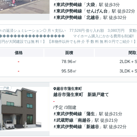
東武伊勢崎線
「
大袋
」駅 徒歩3分
東武伊勢崎線
「
せんげん台
」駅 徒歩22分
東武伊勢崎線
「
北越谷
」駅 徒歩32分
レーション◎ 月々支払い 77,526円 借り入れ額 3,080万円 変動金利35年 ボーナス払い無し
◆◆◆◆◆◆◆◆◆◆◆◆◆ マイホーム購入にかかる費用を削減!! 大関建設で賢くお得にマイホーム購入♪ 【仲 介 手 数 料
価格
面積
間取
-
78.96㎡
2LDK＋
-
95.58㎡
3LDK＋
一戸建
越谷市
蒲生東町
越谷市蒲生東町 新築戸建て
-
/予定 /3階建
東武伊勢崎線
「
蒲生
」駅 徒歩21分
武蔵野線
「
南越谷
」駅 徒歩21分
東武伊勢崎線
「
新越谷
」駅 徒歩22分