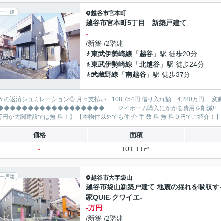
一戸建
越谷市
宮本町
越谷市宮本町5丁目 新築戸建て
-
/新築 /2階建
東武伊勢崎線
「
越谷
」駅 徒歩20分
東武伊勢崎線
「
北越谷
」駅 徒歩24分
武蔵野線
「
南越谷
」駅 徒歩37分
レーション◎ 月々支払い 108,754円 借り入れ額 4,280万円 変動金利35年 ボーナス払い無し
◆◆◆◆◆◆◆◆◆◆◆◆◆ マイホーム購入にかかる費用を削減!! 大関建設で賢くお得にマイホーム購入♪ 【仲 介 手 数 料
価格
面積
-
101.11㎡
一戸建
越谷市
大字袋山
越谷市袋山新築戸建て 地震の揺れを吸収す
家QUIE-クワイエ-
-万円
/新築 /2階建