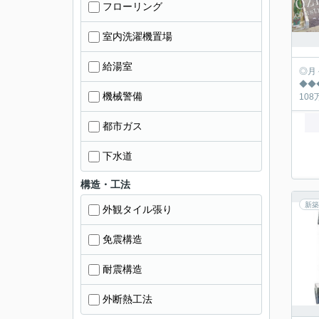
フローリング
室内洗濯機置場
給湯室
◎月々の返済シュミ
◆◆◆◆◆◆◆
機械警備
都市ガス
下水道
構造・工法
新築
外観タイル張り
免震構造
耐震構造
外断熱工法