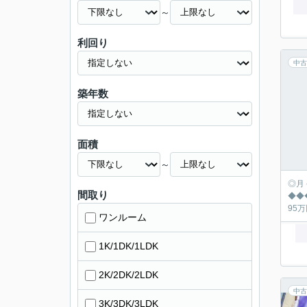
～
利回り
中古
築年数
面積
～
◎月々の返済シュミ
間取り
◆◆◆◆◆◆◆
ワンルーム
1K/1DK/1LDK
2K/2DK/2LDK
中古
3K/3DK/3LDK