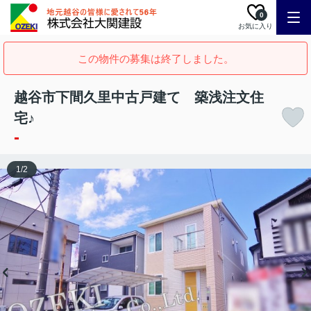
0
お気に入り
この物件の募集は終了しました。
越谷市下間久里中古戸建て 築浅注文住
宅♪
-
1
/
2