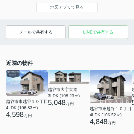
地図アプリで見る
メールで共有する
LINEで共有する
近隣の物件
越谷市大字大道
3LDK (108.23㎡)
3
5,048
越谷市東越谷１０丁目
万円
4LDK (106.83㎡)
越谷市東越谷１０丁目
4,598
4LDK (106.52㎡)
万円
4,848
万円