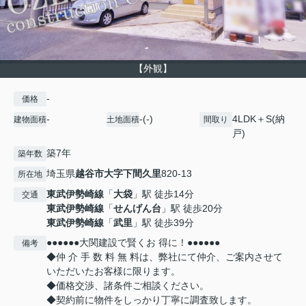
【外観】
-
価格
-
-(-)
4LDK＋S(納
建物面積
土地面積
間取り
戸)
築7年
築年数
埼玉県
越谷市
大字下間久里
820-13
所在地
東武伊勢崎線
「
大袋
」駅 徒歩14分
交通
東武伊勢崎線
「
せんげん台
」駅 徒歩20分
東武伊勢崎線
「
武里
」駅 徒歩39分
●●●●●●大関建設で賢くお 得に！●●●●●●
備考
◆仲 介 手 数 料 無 料は、弊社にて仲介、ご案内させて
いただいたお客様に限ります。
◆価格交渉、諸条件ご相談ください。
◆契約前に物件をしっかり丁寧に調査致します。