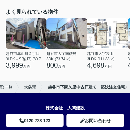
よく見られている物件
越谷市赤山町２丁目
越谷市大字南荻島
越谷市大字袋山
3LDK＋S(納戸) (80.79㎡)
3DK (73.74㎡)
3LDK (111.88㎡)
3
3,999
800
4,698
万円
万円
万円
買)一覧
大袋駅
越谷市下間久里中古戸建て 築浅注文住宅♪
株式会社 大関建設
0120-723-123
お問い合わせ