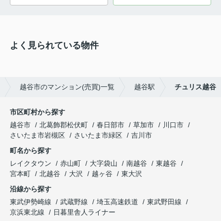
よく見られている物件
越谷市のマンション(売買)一覧
越谷駅
チュリス越谷
市区町村から探す
越谷市
北葛飾郡松伏町
春日部市
草加市
川口市
さいたま市岩槻区
さいたま市緑区
吉川市
町名から探す
レイクタウン
赤山町
大字袋山
南越谷
東越谷
宮本町
北越谷
大沢
越ヶ谷
東大沢
沿線から探す
東武伊勢崎線
武蔵野線
埼玉高速鉄道
東武野田線
京浜東北線
日暮里舎人ライナー