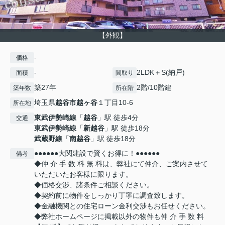
【外観】
-
価格
-
2LDK＋S(納戸)
面積
間取り
築27年
2階/10階建
築年数
所在階
埼玉県
越谷市
越ヶ谷
１丁目10-6
所在地
東武伊勢崎線
「
越谷
」駅 徒歩4分
交通
東武伊勢崎線
「
新越谷
」駅 徒歩18分
武蔵野線
「
南越谷
」駅 徒歩18分
●●●●●●大関建設で賢くお得に！●●●●●●
備考
◆仲 介 手 数 料 無 料は、弊社にて仲介、ご案内させて
いただいたお客様に限ります。
◆価格交渉、諸条件ご相談ください。
◆契約前に物件をしっかり丁寧に調査致します。
◆金融機関との住宅ローン金利交渉もお任せください。
◆弊社ホームページに掲載以外の物件も仲 介 手 数 料