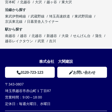
宮本町
北越谷
大沢
越ヶ谷
東大沢
沿線から探す
東武伊勢崎線
武蔵野線
埼玉高速鉄道
東武野田線
京浜東北線
日暮里舎人ライナー
駅から探す
南越谷
越谷
北越谷
新越谷
大袋
せんげん台
蒲生
越谷レイクタウン
武里
吉川
株式会社 大関建設
0120-723-123
お問い合わせ
〒343-0807
埼玉県越谷市赤山町１丁目87
営業時間：
9:00～18:00
定休日：
毎週火曜日、水曜日