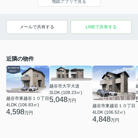
地図アプリで見る
メールで共有する
LINEで共有する
近隣の物件
越谷市大字大道
3LDK (108.23㎡)
3
5,048
越谷市東越谷１０丁目
万円
4LDK (106.83㎡)
越谷市東越谷１０丁目
4,598
4LDK (106.52㎡)
万円
4,848
万円