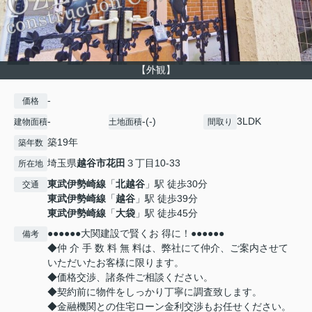
【外観】
-
価格
-
-(-)
3LDK
建物面積
土地面積
間取り
築19年
築年数
埼玉県
越谷市
花田
３丁目10-33
所在地
東武伊勢崎線
「
北越谷
」駅 徒歩30分
交通
東武伊勢崎線
「
越谷
」駅 徒歩39分
東武伊勢崎線
「
大袋
」駅 徒歩45分
●●●●●●大関建設で賢くお 得に！●●●●●●
備考
◆仲 介 手 数 料 無 料は、弊社にて仲介、ご案内させて
いただいたお客様に限ります。
◆価格交渉、諸条件ご相談ください。
◆契約前に物件をしっかり丁寧に調査致します。
◆金融機関との住宅ローン金利交渉もお任せください。