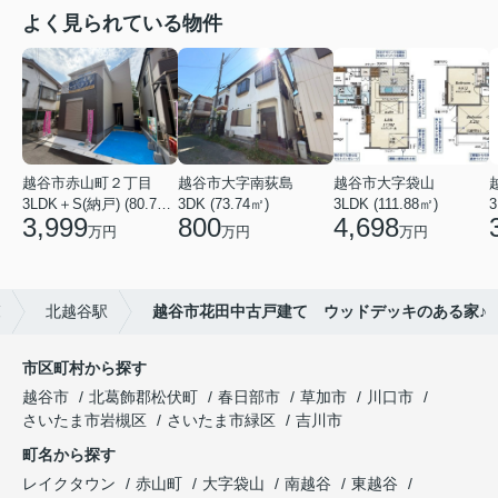
よく見られている物件
越谷市赤山町２丁目
越谷市大字南荻島
越谷市大字袋山
3LDK＋S(納戸) (80.79㎡)
3DK (73.74㎡)
3LDK (111.88㎡)
3
3,999
800
4,698
万円
万円
万円
覧
北越谷駅
越谷市花田中古戸建て ウッドデッキのある家♪
市区町村から探す
越谷市
北葛飾郡松伏町
春日部市
草加市
川口市
さいたま市岩槻区
さいたま市緑区
吉川市
町名から探す
レイクタウン
赤山町
大字袋山
南越谷
東越谷