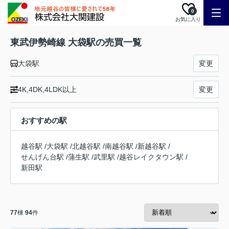
0
お気に入り
東武伊勢崎線 大袋駅の売買一覧
大袋駅
変更
4K,4DK,4LDK以上
変更
おすすめの駅
越谷駅
/
大袋駅
/
北越谷駅
/
南越谷駅
/
新越谷駅
/
せんげん台駅
/
蒲生駅
/
武里駅
/
越谷レイクタウン駅
/
新田駅
77
棟
94
件