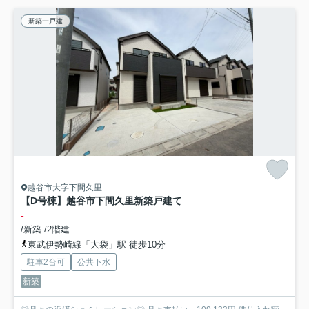
新築一戸建
越谷市大字下間久里
【D号棟】越谷市下間久里新築戸建て
-
/新築 /2階建
東武伊勢崎線「大袋」駅 徒歩10分
駐車2台可
公共下水
新築