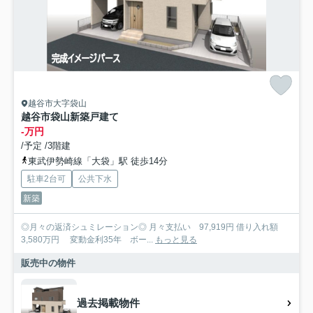
越谷市大字袋山
越谷市袋山新築戸建て
-万円
/予定 /3階建
東武伊勢崎線「大袋」駅 徒歩14分
駐車2台可
公共下水
新築
◎月々の返済シュミレーション◎ 月々支払い 97,919円 借り入れ額
3,580万円 変動金利35年 ボー...
もっと見る
販売中の物件
過去掲載物件