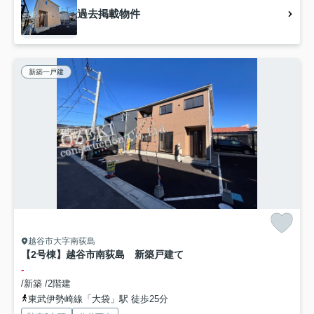
過去掲載物件
新築一戸建
越谷市大字南荻島
【2号棟】越谷市南荻島 新築戸建て
-
/新築 /2階建
東武伊勢崎線「大袋」駅 徒歩25分