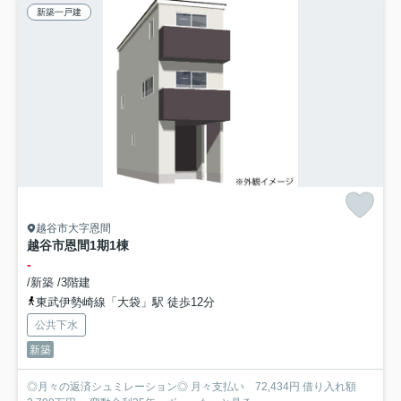
新築一戸建
越谷市大字恩間
越谷市恩間1期1棟
-
/新築 /3階建
東武伊勢崎線「大袋」駅 徒歩12分
公共下水
新築
◎月々の返済シュミレーション◎ 月々支払い 72,434円 借り入れ額