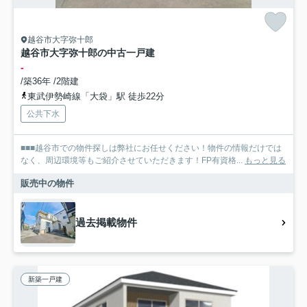
越谷市大字弥十郎
越谷市大字弥十郎の中古一戸建
-
/築36年 /2階建
東武伊勢崎線「大袋」駅 徒歩22分
公共下水
■■■越谷市での物件探しは弊社にお任せください！物件の情報だけでは
なく、周辺環境等もご紹介させていただきます！FP有資格...
もっと見る
販売中の物件
過去掲載物件
新築一戸建