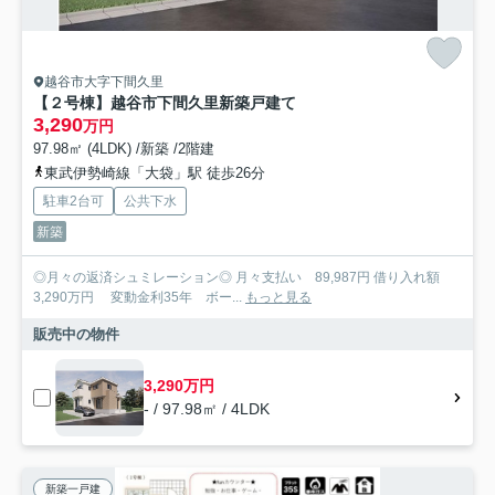
越谷市大字下間久里
【２号棟】越谷市下間久里新築戸建て
3,290
万円
97.98㎡ (4LDK) /新築 /2階建
東武伊勢崎線「大袋」駅 徒歩26分
駐車2台可
公共下水
新築
◎月々の返済シュミレーション◎ 月々支払い 89,987円 借り入れ額
3,290万円 変動金利35年 ボー...
もっと見る
販売中の物件
3,290万円
- / 97.98㎡ / 4LDK
新築一戸建