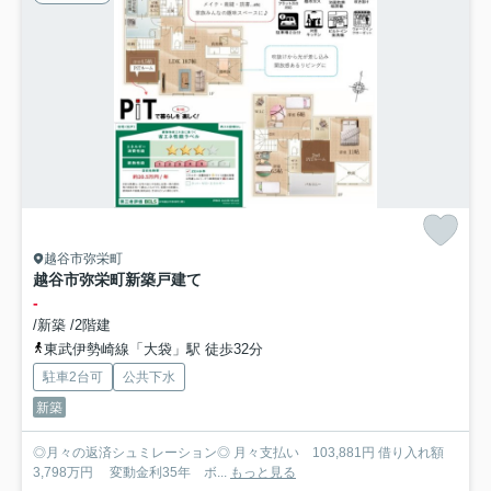
越谷市弥栄町
越谷市弥栄町新築戸建て
-
/新築 /2階建
東武伊勢崎線「大袋」駅 徒歩32分
駐車2台可
公共下水
新築
◎月々の返済シュミレーション◎ 月々支払い 103,881円 借り入れ額
3,798万円 変動金利35年 ボ...
もっと見る