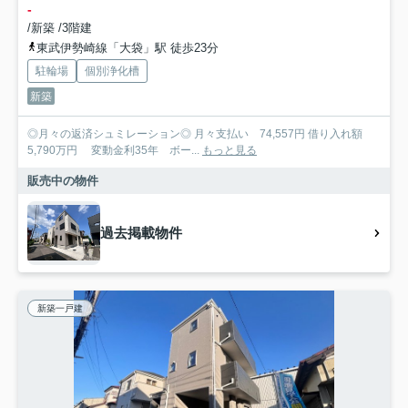
-
/新築 /3階建
東武伊勢崎線「大袋」駅 徒歩23分
駐輪場
個別浄化槽
新築
◎月々の返済シュミレーション◎ 月々支払い 74,557円 借り入れ額
5,790万円 変動金利35年 ボー...
もっと見る
販売中の物件
過去掲載物件
新築一戸建