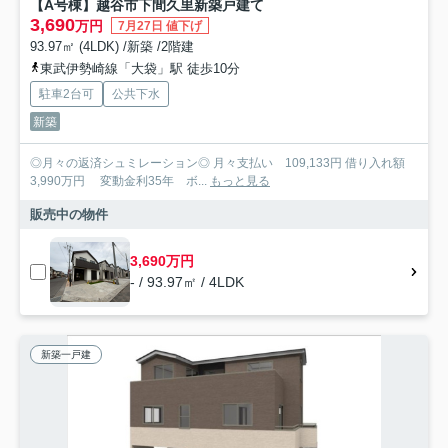
【A号棟】越谷市下間久里新築戸建て
3,690
万円
7月27日 値下げ
93.97㎡ (4LDK) /新築 /2階建
東武伊勢崎線「大袋」駅 徒歩10分
駐車2台可
公共下水
新築
◎月々の返済シュミレーション◎ 月々支払い 109,133円 借り入れ額
3,990万円 変動金利35年 ボ...
もっと見る
販売中の物件
3,690万円
- / 93.97㎡ / 4LDK
新築一戸建