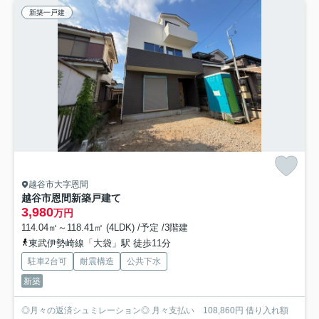
新築一戸建
越谷市大字恩間
越谷市恩間新築戸建て
3,980
万円
114.04㎡～118.41㎡ (4LDK) /予定 /3階建
東武伊勢崎線「大袋」駅 徒歩11分
駐車2台可
耐震構造
公共下水
新築
◎月々の返済シュミレーション◎ 月々支払い 108,860円 借り入れ額