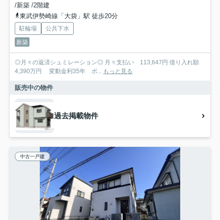
/新築 /2階建
東武伊勢崎線「大袋」駅 徒歩20分
駐輪場
公共下水
新築
◎月々の返済シュミレーション◎ 月々支払い 113,647円 借り入れ額
4,390万円 変動金利35年 ボ...
もっと見る
販売中の物件
過去掲載物件
中古一戸建