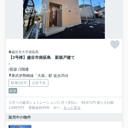
越谷市大字南荻島
【3号棟】越谷市南荻島 新築戸建て
-
/新築 /2階建
東武伊勢崎線「大袋」駅 徒歩25分
駐車2台可
公共下水
新築
◎月々の返済シュミレーション◎ 月々支払い 69,871円 借り入れ額
2,699万円 変動金利35年 ボー...
もっと見る
販売中の物件