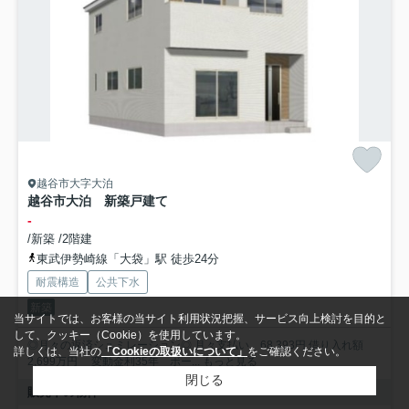
越谷市大字大泊
越谷市大泊 新築戸建て
-
/新築 /2階建
東武伊勢崎線「大袋」駅 徒歩24分
耐震構造
公共下水
新築
当サイトでは、お客様の当サイト利用状況把握、サービス向上検討を目的と
して、クッキー（Cookie）を使用しています。
◎月々の返済シュミレーション◎ 月々支払い 68,393円 借り入れ額
詳しくは、当社の
「Cookieの取扱いについて」
をご確認ください。
2,699万円 変動金利35年 ボー...
もっと見る
閉じる
販売中の物件