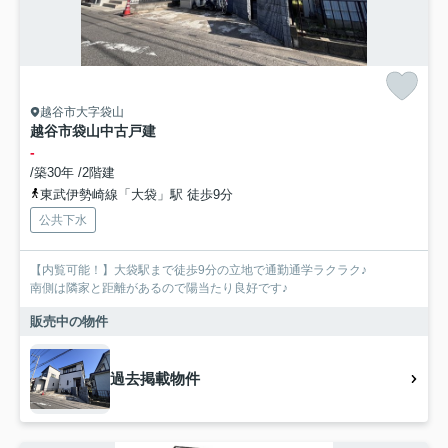
越谷市大字袋山
越谷市袋山中古戸建
-
/築30年 /2階建
東武伊勢崎線「大袋」駅 徒歩9分
公共下水
【内覧可能！】大袋駅まで徒歩9分の立地で通勤通学ラクラク♪
南側は隣家と距離があるので陽当たり良好です♪
販売中の物件
過去掲載物件