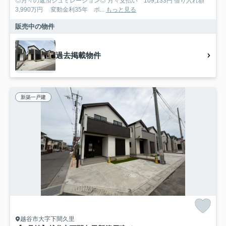
◎月々の返済シュミレーション◎ 月々支払い 109,133円 借り入れ額
3,990万円 変動金利35年 ボ...
もっと見る
販売中の物件
過去掲載物件
新築一戸建
越谷市大字下間久里