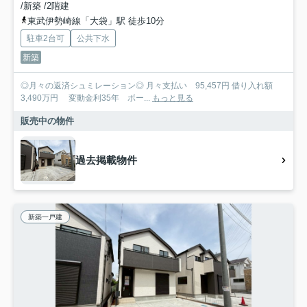
/新築 /2階建
東武伊勢崎線「大袋」駅 徒歩10分
駐車2台可
公共下水
新築
◎月々の返済シュミレーション◎ 月々支払い 95,457円 借り入れ額
3,490万円 変動金利35年 ボー...
もっと見る
販売中の物件
過去掲載物件
新築一戸建