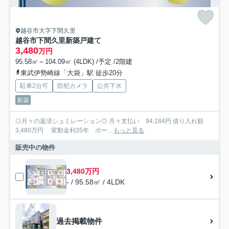
越谷市大字下間久里
越谷市下間久里新築戸建て
3,480
万円
95.58㎡～104.09㎡ (4LDK) /予定 /2階建
東武伊勢崎線「大袋」駅 徒歩20分
駐車2台可
防犯カメラ
公共下水
新築
◎月々の返済シュミレーション◎ 月々支払い 94,184円 借り入れ額
3,480万円 変動金利35年 ボー...
もっと見る
販売中の物件
3,480万円
- / 95.58㎡ / 4LDK
過去掲載物件