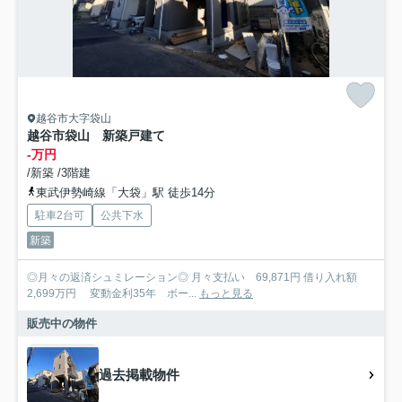
越谷市大字袋山
越谷市袋山 新築戸建て
-万円
/新築 /3階建
東武伊勢崎線「大袋」駅 徒歩14分
駐車2台可
公共下水
新築
◎月々の返済シュミレーション◎ 月々支払い 69,871円 借り入れ額
2,699万円 変動金利35年 ボー...
もっと見る
販売中の物件
過去掲載物件