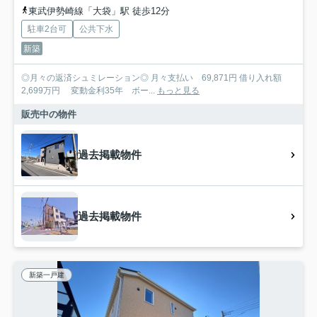
東武伊勢崎線「大袋」駅 徒歩12分
駐車2台可
公共下水
新築
◎月々の返済シュミレーション◎ 月々支払い 69,871円 借り入れ額
2,699万円 変動金利35年 ボー...
もっと見る
販売中の物件
過去掲載物件
過去掲載物件
新築一戸建