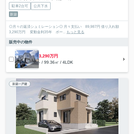
駐車2台可
公共下水
新築
◎月々の返済シュミレーション◎ 月々支払い 89,987円 借り入れ額
3,290万円 変動金利35年 ボー...
もっと見る
販売中の物件
3,290万円
- / 99.36㎡ / 4LDK
新築一戸建