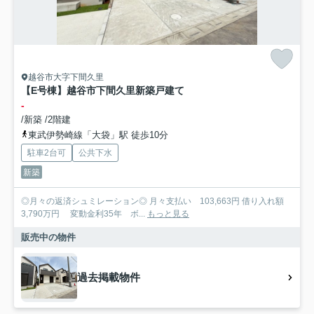
越谷市大字下間久里
【E号棟】越谷市下間久里新築戸建て
-
/新築 /2階建
東武伊勢崎線「大袋」駅 徒歩10分
駐車2台可
公共下水
新築
◎月々の返済シュミレーション◎ 月々支払い 103,663円 借り入れ額
3,790万円 変動金利35年 ボ...
もっと見る
販売中の物件
過去掲載物件