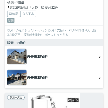
/新築 /2階建
東武伊勢崎線「大袋」駅 徒歩22分
駐輪場
公共下水
新築
◎月々の返済シュミレーション◎ 月々支払い 95,184円 借り入れ額
3,480万円 変動金利35年 ボー...
もっと見る
販売中の物件
過去掲載物件
過去掲載物件
新築一戸建