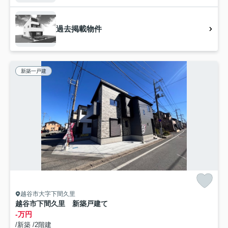
過去掲載物件
新築一戸建
越谷市大字下間久里
越谷市下間久里 新築戸建て
-万円
/新築 /2階建