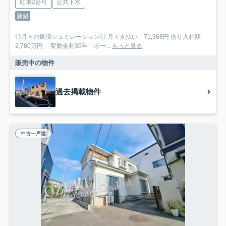
駐車2台可
公共下水
新築
◎月々の返済シュミレーション◎ 月々支払い 71,968円 借り入れ額
2,780万円 変動金利35年 ボー...
もっと見る
販売中の物件
過去掲載物件
中古一戸建