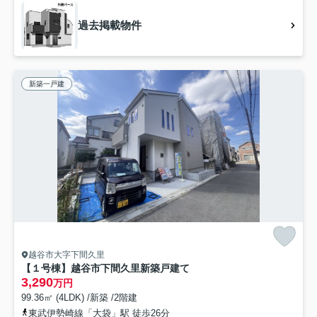
過去掲載物件
新築一戸建
越谷市大字下間久里
【１号棟】越谷市下間久里新築戸建て
3,290
万円
99.36㎡ (4LDK) /新築 /2階建
東武伊勢崎線「大袋」駅 徒歩26分