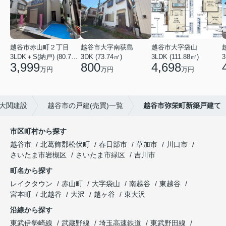
越谷市赤山町２丁目
越谷市大字南荻島
越谷市大字袋山
3LDK＋S(納戸) (80.79㎡)
3DK (73.74㎡)
3LDK (111.88㎡)
3
3,999
800
4,698
万円
万円
万円
大関建設
越谷市の戸建(売買)一覧
越谷市弥栄町新築戸建て
市区町村から探す
越谷市
北葛飾郡松伏町
春日部市
草加市
川口市
さいたま市岩槻区
さいたま市緑区
吉川市
町名から探す
レイクタウン
赤山町
大字袋山
南越谷
東越谷
宮本町
北越谷
大沢
越ヶ谷
東大沢
沿線から探す
東武伊勢崎線
武蔵野線
埼玉高速鉄道
東武野田線