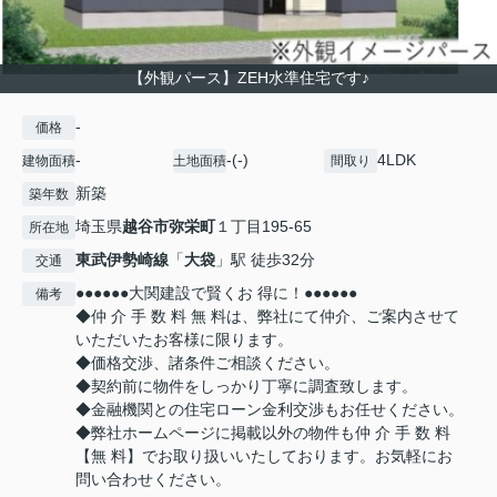
【外観パース】ZEH水準住宅です♪
-
価格
-
-(-)
4LDK
建物面積
土地面積
間取り
新築
築年数
埼玉県
越谷市
弥栄町
１丁目195-65
所在地
東武伊勢崎線
「
大袋
」駅 徒歩32分
交通
●●●●●●大関建設で賢くお 得に！●●●●●●
備考
◆仲 介 手 数 料 無 料は、弊社にて仲介、ご案内させて
いただいたお客様に限ります。
◆価格交渉、諸条件ご相談ください。
◆契約前に物件をしっかり丁寧に調査致します。
◆金融機関との住宅ローン金利交渉もお任せください。
◆弊社ホームページに掲載以外の物件も仲 介 手 数 料
【無 料】でお取り扱いいたしております。お気軽にお
問い合わせください。