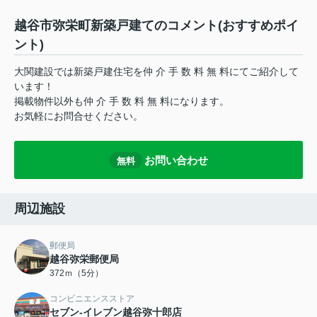
越谷市弥栄町新築戸建てのコメント(おすすめポイ
ント)
大関建設では新築戸建住宅を仲 介 手 数 料 無 料にてご紹介して
います！
掲載物件以外も仲 介 手 数 料 無 料になります。
お気軽にお問合せください。
お問い合わせ
無料
周辺施設
郵便局
越谷弥栄郵便局
372ｍ（5分）
コンビニエンスストア
セブン-イレブン越谷弥十郎店