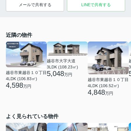
メールで共有する
LINEで共有する
近隣の物件
越谷市大字大道
3LDK (108.23㎡)
3
5,048
越谷市東越谷１０丁目
万円
4LDK (106.83㎡)
越谷市東越谷１０丁目
4,598
4LDK (106.52㎡)
万円
4,848
万円
よく見られている物件