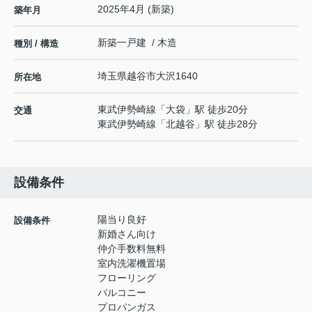
2025年4月 (新築)
築年月
新築一戸建 / 木造
種別 / 構造
埼玉県
越谷市
大沢
1640
所在地
東武伊勢崎線
「
大袋
」駅 徒歩20分
交通
東武伊勢崎線
「
北越谷
」駅 徒歩28分
設備条件
陽当り良好
設備条件
新婚さん向け
仲介手数料無料
室内洗濯機置場
フローリング
バルコニー
プロパンガス