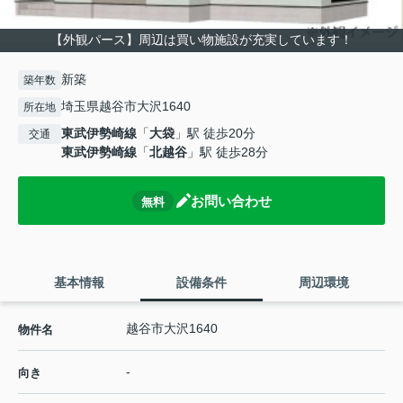
【外観パース】周辺は買い物施設が充実しています！
新築
築年数
埼玉県越谷市大沢1640
所在地
東武伊勢崎線
「
大袋
」駅 徒歩20分
交通
東武伊勢崎線
「
北越谷
」駅 徒歩28分
お問い合わせ
無料
基本情報
設備条件
周辺環境
越谷市大沢1640
物件名
-
向き