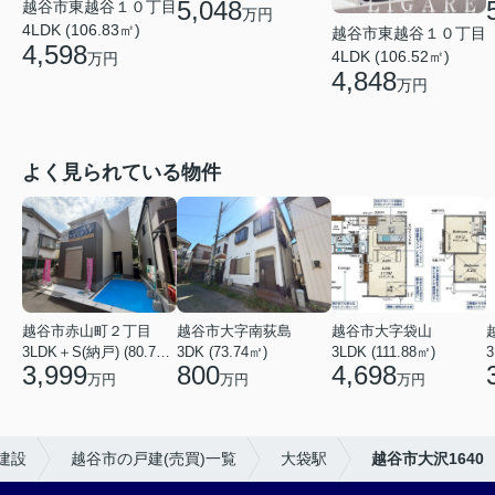
5,048
越谷市東越谷１０丁目
万円
4LDK (106.83㎡)
越谷市東越谷１０丁目
4,598
4LDK (106.52㎡)
万円
4,848
万円
よく見られている物件
越谷市赤山町２丁目
越谷市大字南荻島
越谷市大字袋山
3LDK＋S(納戸) (80.79㎡)
3DK (73.74㎡)
3LDK (111.88㎡)
3
3,999
800
4,698
万円
万円
万円
建設
越谷市の戸建(売買)一覧
大袋駅
越谷市大沢1640