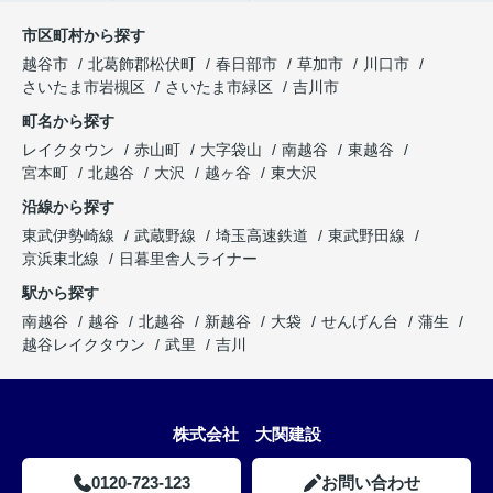
市区町村から探す
越谷市
北葛飾郡松伏町
春日部市
草加市
川口市
さいたま市岩槻区
さいたま市緑区
吉川市
町名から探す
レイクタウン
赤山町
大字袋山
南越谷
東越谷
宮本町
北越谷
大沢
越ヶ谷
東大沢
沿線から探す
東武伊勢崎線
武蔵野線
埼玉高速鉄道
東武野田線
京浜東北線
日暮里舎人ライナー
駅から探す
南越谷
越谷
北越谷
新越谷
大袋
せんげん台
蒲生
越谷レイクタウン
武里
吉川
株式会社 大関建設
0120-723-123
お問い合わせ