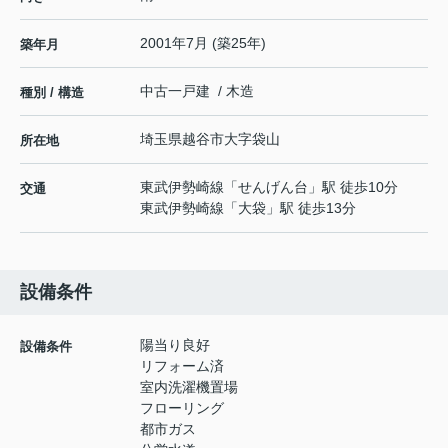
2001年7月 (築25年)
築年月
中古一戸建 / 木造
種別 / 構造
埼玉県
越谷市
大字袋山
所在地
東武伊勢崎線
「
せんげん台
」駅 徒歩10分
交通
東武伊勢崎線
「
大袋
」駅 徒歩13分
設備条件
陽当り良好
設備条件
リフォーム済
室内洗濯機置場
フローリング
都市ガス