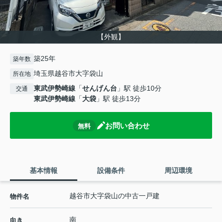
【外観】
築25年
築年数
埼玉県越谷市大字袋山
所在地
東武伊勢崎線
「
せんげん台
」駅 徒歩10分
交通
東武伊勢崎線
「
大袋
」駅 徒歩13分
お問い合わせ
無料
基本情報
設備条件
周辺環境
越谷市大字袋山の中古一戸建
物件名
南
向き