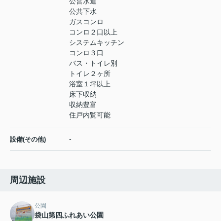
公営水道
公共下水
ガスコンロ
コンロ２口以上
システムキッチン
コンロ３口
バス・トイレ別
トイレ２ヶ所
浴室１坪以上
床下収納
収納豊富
住戸内覧可能
-
設備(その他)
周辺施設
公園
袋山第四ふれあい公園