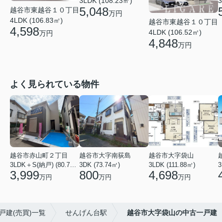
3LDK (108.23㎡)
3
5,048
越谷市東越谷１０丁目
万円
4LDK (106.83㎡)
越谷市東越谷１０丁目
4,598
4LDK (106.52㎡)
万円
4,848
万円
よく見られている物件
越谷市赤山町２丁目
越谷市大字南荻島
越谷市大字袋山
3LDK＋S(納戸) (80.79㎡)
3DK (73.74㎡)
3LDK (111.88㎡)
3
3,999
800
4,698
万円
万円
万円
戸建(売買)一覧
せんげん台駅
越谷市大字袋山の中古一戸建