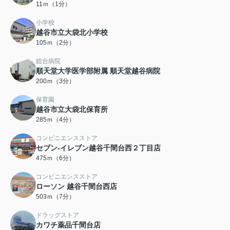
11ｍ（1分）
小学校
越谷市立大袋北小学校
105ｍ（2分）
総合病院
順天堂大学医学部附属 順天堂越谷病院
200ｍ（3分）
保育園
越谷市立大袋北保育所
285ｍ（4分）
コンビニエンスストア
セブン-イレブン越谷千間台西２丁目店
475ｍ（6分）
コンビニエンスストア
ローソン 越谷千間台西店
503ｍ（7分）
ドラッグストア
カワチ薬品千間台店