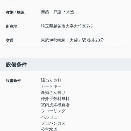
新築一戸建 / 木造
種別 / 構造
埼玉県
越谷市
大字大竹
307-5
所在地
東武伊勢崎線
「
大袋
」駅 徒歩23分
交通
設備条件
陽当り良好
設備条件
カードキー
新婚さん向け
仲介手数料無料
室内洗濯機置場
フローリング
バルコニー
プロパンガス
公営水道