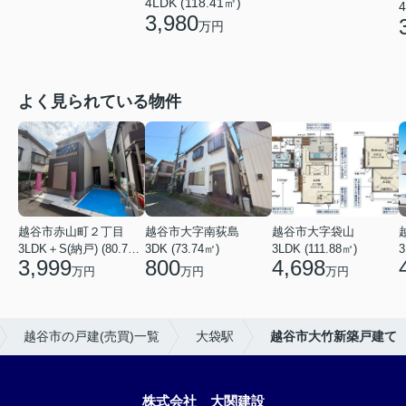
4LDK (118.41㎡)
4
3,980
万円
よく見られている物件
越谷市赤山町２丁目
越谷市大字南荻島
越谷市大字袋山
3LDK＋S(納戸) (80.79㎡)
3DK (73.74㎡)
3LDK (111.88㎡)
3
3,999
800
4,698
万円
万円
万円
越谷市の戸建(売買)一覧
大袋駅
越谷市大竹新築戸建て
株式会社 大関建設