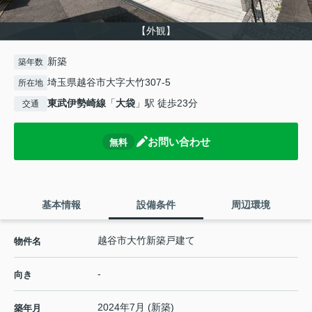
【外観】
新築
築年数
埼玉県越谷市大字大竹307-5
所在地
東武伊勢崎線
「
大袋
」駅 徒歩23分
交通
お問い合わせ
無料
基本情報
設備条件
周辺環境
越谷市大竹新築戸建て
物件名
-
向き
2024年7月 (新築)
築年月