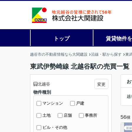
トップ
賃貸物件
越谷市の不動産情報なら大関建設
沿線・駅から探す
東
東武伊勢崎線 北越谷駅の売買一覧
お
北越谷
変更
物件種別
越
マンション
戸建
土地
店舗
事務所
56
棟
ビル・その他
新築