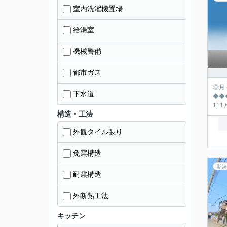
室内洗濯機置場
給湯室
機械警備
都市ガス
◎月々の返済シュミ
下水道
◆◆◆◆◆◆◆
構造・工法
外観タイル張り
免震構造
新築
耐震構造
外断熱工法
キッチン