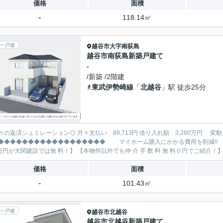
価格
面積
-
118.14㎡
一戸建
越谷市
大字南荻島
越谷市南荻島新築戸建て
-
/新築 /2階建
東武伊勢崎線
「
北越谷
」駅 徒歩25分
レーション◎ 月々支払い 89,713円 借り入れ額 3,280万円 変動金利35年 ボーナス払い無し
◆◆◆◆◆◆◆◆◆◆◆◆◆ マイホーム購入にかかる費用を削減!! 大関建設で賢くお得にマイホーム購入♪ 【仲 介 手 数 料
価格
面積
-
101.43㎡
一戸建
越谷市
北越谷
越谷市北越谷新築戸建て