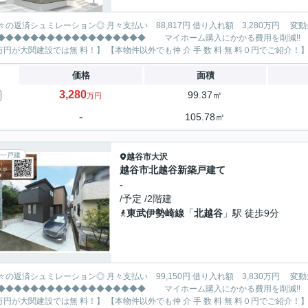
レーション◎ 月々支払い 88,817円 借り入れ額 3,280万円 変動金利35年 ボーナス払い無し
◆◆◆◆◆◆◆◆◆◆◆◆◆ マイホーム購入にかかる費用を削減!! 大関建設で賢くお得にマイホーム購入♪ 【仲 介 手 数 料
価格
面積
3,280
99.37㎡
万円
-
105.78㎡
一戸建
越谷市
大沢
越谷市北越谷新築戸建て
-
/予定 /2階建
東武伊勢崎線
「
北越谷
」駅 徒歩9分
レーション◎ 月々支払い 99,150円 借り入れ額 3,830万円 変動金利35年 ボーナス払い無し
◆◆◆◆◆◆◆◆◆◆◆◆◆ マイホーム購入にかかる費用を削減!! 大関建設で賢くお得にマイホーム購入♪ 【仲 介 手 数 料