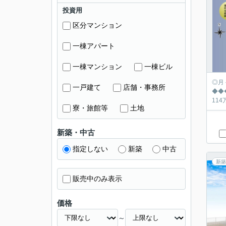
投資用
区分マンション
一棟アパート
一棟マンション
一棟ビル
◎月々の返済シュミ
一戸建て
店舗・事務所
◆◆◆◆◆◆◆
寮・旅館等
土地
新築・中古
指定しない
新築
中古
新築
販売中のみ表示
価格
～