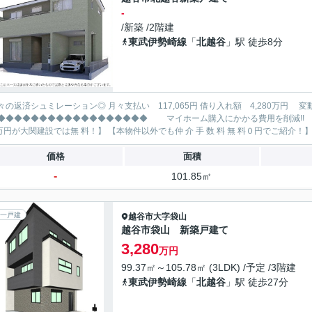
-
/新築 /2階建
東武伊勢崎線
「
北越谷
」駅 徒歩8分
レーション◎ 月々支払い 117,065円 借り入れ額 4,280万円 変動金利35年 ボーナス払い無し
◆◆◆◆◆◆◆◆◆◆◆◆◆ マイホーム購入にかかる費用を削減!! 大関建設で賢くお得にマイホーム購入♪ 【仲 介 手 数 料
価格
面積
-
101.85㎡
一戸建
越谷市
大字袋山
越谷市袋山 新築戸建て
3,280
万円
99.37㎡～105.78㎡ (3LDK) /予定 /3階建
東武伊勢崎線
「
北越谷
」駅 徒歩27分