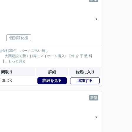
個別浄化槽
111万円が大関建設では無 料！】 【本物件以外でも仲 介 手 数 料 無 料０円でご紹介！】 【...
もっと見る
間取り
詳細
お気に入り
3LDK
詳細を見る
追加する
新築