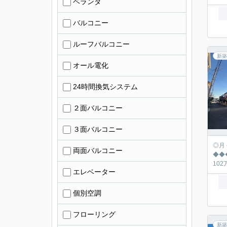
ベランダ
バルコニー
ルーフバルコニー
新築
オール電化
24時間換気システム
２面バルコニー
３面バルコニー
◎月々の返済シュミ
両面バルコニー
◆◆◆◆◆◆◆
エレベーター
個別空調
フローリング
新築