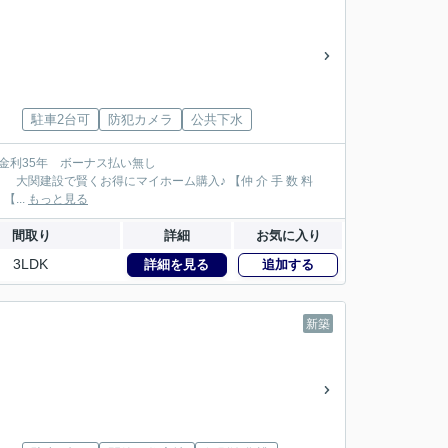
駐車2台可
防犯カメラ
公共下水
114万円が大関建設では無 料！】 【本物件以外でも仲 介 手 数 料 無 料０円でご紹介！】 【...
もっと見る
間取り
詳細
お気に入り
3LDK
詳細を見る
追加する
新築