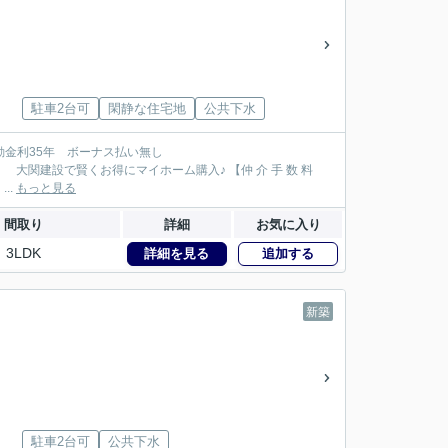
駐車2台可
閑静な住宅地
公共下水
147万円が大関建設では無 料！】 【本物件以外でも仲 介 手 数 料 無 料０円でご紹介！】 ...
もっと見る
間取り
詳細
お気に入り
3LDK
詳細を見る
追加する
新築
駐車2台可
公共下水