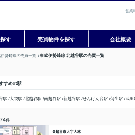
営業
を探す
売買物件を探す
会社概要
東武伊勢崎線 北越谷駅の売買一覧
武伊勢崎線の売買一覧
すすめの駅
谷駅
/
大袋駅
/
北越谷駅
/
南越谷駅
/
新越谷駅
/
せんげん台駅
/
蒲生駅
/
武里
74
件
一戸建
越谷市
大字大林