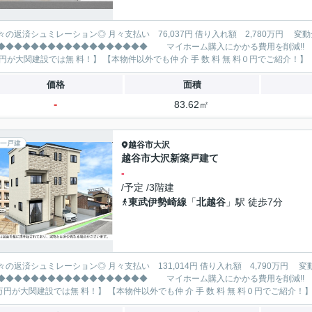
レーション◎ 月々支払い 76,037円 借り入れ額 2,780万円 変動金利35年 ボーナス払い無し
◆◆◆◆◆◆◆◆◆◆◆◆◆ マイホーム購入にかかる費用を削減!! 大関建設で賢くお得にマイホーム購入♪ 【仲 介 手 数 料
98万円
価格
面積
-
83.62㎡
一戸建
越谷市
大沢
越谷市大沢新築戸建て
-
/予定 /3階建
東武伊勢崎線
「
北越谷
」駅 徒歩7分
レーション◎ 月々支払い 131,014円 借り入れ額 4,790万円 変動金利35年 ボーナス払い無し
◆◆◆◆◆◆◆◆◆◆◆◆◆ マイホーム購入にかかる費用を削減!! 大関建設で賢くお得にマイホーム購入♪ 【仲 介 手 数 料