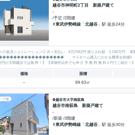
越谷市神明町2丁目 新築戸建て
-
/予定 /2階建
東武伊勢崎線
「
北越谷
」駅 徒歩24分
レーション◎ 月々支払い 8万2582円 借り入れ額 3,190万円 変動金利35年 ボーナス払い無し
◆◆◆◆◆◆◆◆◆◆◆◆◆ マイホーム購入にかかる費用を削減!! 大関建設で賢くお得にマイホーム購入♪ 【仲 介 手 数 料
価格
面積
-
89.63㎡
一戸建
越谷市
大字南荻島
越谷市南荻島 新築戸建て
-
/新築 /3階建
東武伊勢崎線
「
北越谷
」駅 徒歩30分