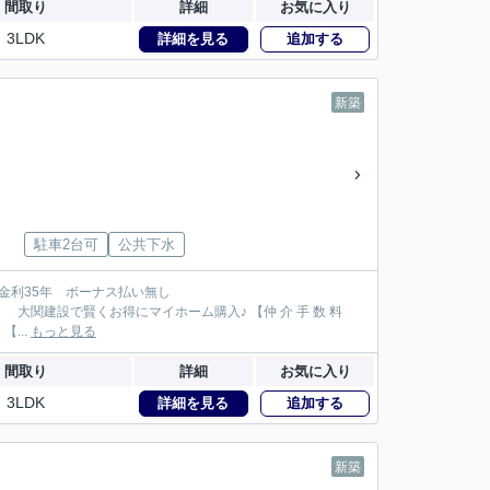
間取り
詳細
お気に入り
3LDK
詳細を見る
追加する
新築
駐車2台可
公共下水
114万円が大関建設では無 料！】 【本物件以外でも仲 介 手 数 料 無 料０円でご紹介！】 【...
もっと見る
間取り
詳細
お気に入り
3LDK
詳細を見る
追加する
新築