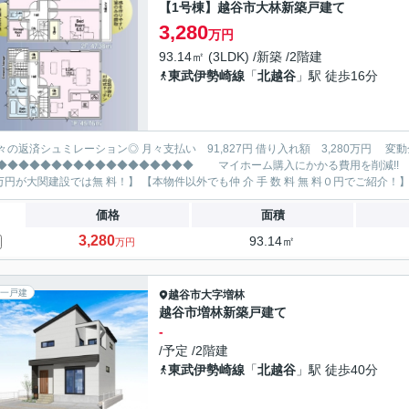
【1号棟】越谷市大林新築戸建て
3,280
万円
93.14㎡ (3LDK) /新築 /2階建
東武伊勢崎線
「
北越谷
」駅 徒歩16分
レーション◎ 月々支払い 91,827円 借り入れ額 3,280万円 変動金利35年 ボーナス払い無し
◆◆◆◆◆◆◆◆◆◆◆◆◆ マイホーム購入にかかる費用を削減!! 大関建設で賢くお得にマイホーム購入♪ 【仲 介 手 数 料
価格
面積
3,280
93.14㎡
万円
一戸建
越谷市
大字増林
越谷市増林新築戸建て
-
/予定 /2階建
東武伊勢崎線
「
北越谷
」駅 徒歩40分