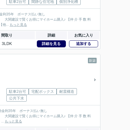
駐車2台可
閑静な住宅地
個別浄化槽
が大関建設では無 料！】 【本物件以外でも仲 介 手 数 料 無 料０円でご紹介！】 【他...
もっと見る
間取り
詳細
お気に入り
3LDK
詳細を見る
追加する
新築
駐車2台可
宅配ボックス
耐震構造
公共下水
164万円が大関建設では無 料！】 【本物件以外でも仲 介 手 数 料 無 料０円でご紹介！】 ...
もっと見る