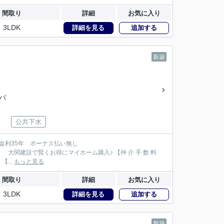
間取り
詳細
お気に入り
3LDK
詳細を見る
追加する
新築
急バ
公共下水
102万円が大関建設では無 料！】 【本物件以外でも仲 介 手 数 料 無 料０円でご紹介！】 【...
もっと見る
間取り
詳細
お気に入り
3LDK
詳細を見る
追加する
新築