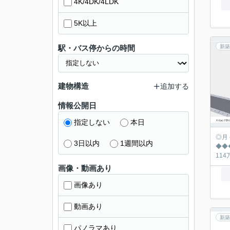
4K/4DK/4LDK
5K以上
駅・バス停からの時間
新築
建物構造
追加する
情報公開日
指定しない
本日
◎月々の返済シュミ
3日以内
1週間以内
◆◆◆◆◆◆◆
画像・動画あり
画像あり
動画あり
新築
パノラマあり