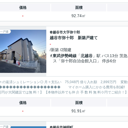
価格
面積
-
92.74㎡
一戸建
越谷市
大字弥十郎
越谷市弥十郎 新築戸建て
-
/新築 /2階建
東武伊勢崎線
「
北越谷
」駅 バス13分 茨
ス「弥十郎自治会館入口」 停歩6分
レーション◎ 月々支払い 75,048円 借り入れ額 2,899万円 変動金利35年 ボーナス払い無し
◆◆◆◆◆◆◆◆◆◆◆◆◆ マイホーム購入にかかる費用を削減!! 大関建設で賢くお得にマイホーム購入♪ 【仲 介 手 数 料
価格
面積
-
91.91㎡
一戸建
越谷市
神明町