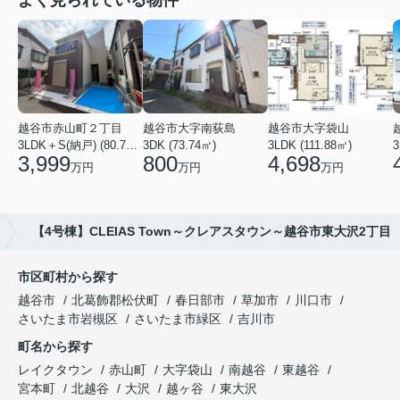
越谷市赤山町２丁目
越谷市大字南荻島
越谷市大字袋山
3LDK＋S(納戸) (80.79㎡)
3DK (73.74㎡)
3LDK (111.88㎡)
3
3,999
800
4,698
万円
万円
万円
【4号棟】CLEIAS Town～クレアスタウン～越谷市東大沢2丁目
市区町村から探す
越谷市
北葛飾郡松伏町
春日部市
草加市
川口市
さいたま市岩槻区
さいたま市緑区
吉川市
町名から探す
レイクタウン
赤山町
大字袋山
南越谷
東越谷
宮本町
北越谷
大沢
越ヶ谷
東大沢