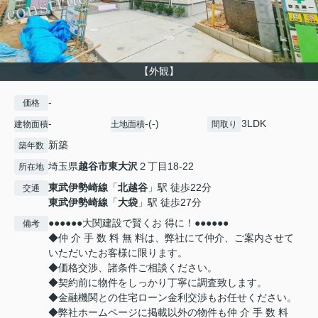
【外観】
-
価格
-
-(-)
3LDK
建物面積
土地面積
間取り
新築
築年数
埼玉県
越谷市
東大沢
２丁目18-22
所在地
東武伊勢崎線
「
北越谷
」駅 徒歩22分
交通
東武伊勢崎線
「
大袋
」駅 徒歩27分
●●●●●●大関建設で賢くお 得に！●●●●●●
備考
◆仲 介 手 数 料 無 料は、弊社にて仲介、ご案内させて
いただいたお客様に限ります。
◆価格交渉、諸条件ご相談ください。
◆契約前に物件をしっかり丁寧に調査致します。
◆金融機関との住宅ローン金利交渉もお任せください。
◆弊社ホームページに掲載以外の物件も仲 介 手 数 料