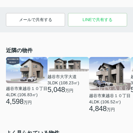
メールで共有する
LINEで共有する
近隣の物件
越谷市大字大道
3LDK (108.23㎡)
3
5,048
越谷市東越谷１０丁目
万円
4LDK (106.83㎡)
越谷市東越谷１０丁目
4,598
4LDK (106.52㎡)
万円
4,848
万円
よく見られている物件