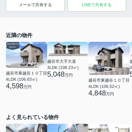
メールで共有する
LINEで共有する
近隣の物件
越谷市大字大道
3LDK (108.23㎡)
3
5,048
越谷市東越谷１０丁目
万円
4LDK (106.83㎡)
越谷市東越谷１０丁目
4,598
4LDK (106.52㎡)
万円
4,848
万円
よく見られている物件