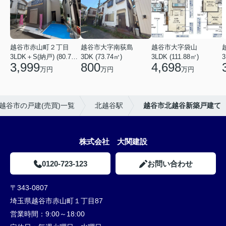
越谷市赤山町２丁目
越谷市大字南荻島
越谷市大字袋山
3LDK＋S(納戸) (80.79㎡)
3DK (73.74㎡)
3LDK (111.88㎡)
3
3,999
800
4,698
万円
万円
万円
越谷市の戸建(売買)一覧
北越谷駅
越谷市北越谷新築戸建て
株式会社 大関建設
0120-723-123
お問い合わせ
〒343-0807
埼玉県越谷市赤山町１丁目87
営業時間：
9:00～18:00