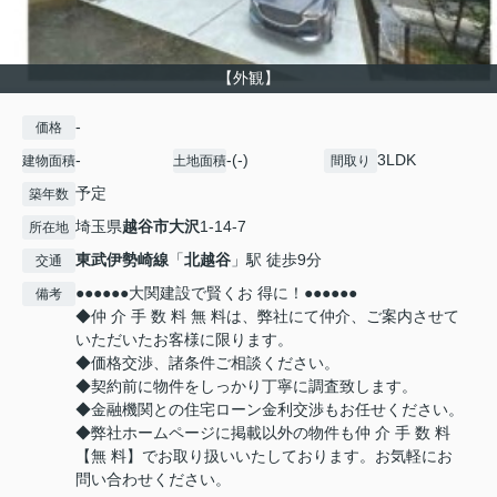
【外観】
-
価格
-
-(-)
3LDK
建物面積
土地面積
間取り
予定
築年数
埼玉県
越谷市
大沢
1-14-7
所在地
東武伊勢崎線
「
北越谷
」駅 徒歩9分
交通
●●●●●●大関建設で賢くお 得に！●●●●●●
備考
◆仲 介 手 数 料 無 料は、弊社にて仲介、ご案内させて
いただいたお客様に限ります。
◆価格交渉、諸条件ご相談ください。
◆契約前に物件をしっかり丁寧に調査致します。
◆金融機関との住宅ローン金利交渉もお任せください。
◆弊社ホームページに掲載以外の物件も仲 介 手 数 料
【無 料】でお取り扱いいたしております。お気軽にお
問い合わせください。