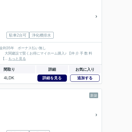
駐車2台可
浄化槽排水
111万円が大関建設では無 料！】 【本物件以外でも仲 介 手 数 料 無 料０円でご紹介！】 【...
もっと見る
間取り
詳細
お気に入り
4LDK
詳細を見る
追加する
新築