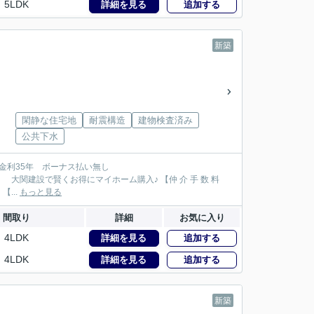
5LDK
詳細を見る
追加する
新築
閑静な住宅地
耐震構造
建物検査済み
公共下水
101万円が大関建設では無 料！】 【本物件以外でも仲 介 手 数 料 無 料０円でご紹介！】 【...
もっと見る
間取り
詳細
お気に入り
4LDK
詳細を見る
追加する
4LDK
詳細を見る
追加する
新築