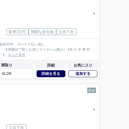
駐車2台可
閑静な住宅地
公共下水
128万円が大関建設では無 料！】 【本物件以外でも仲 介 手 数 料 無 料０円でご紹介！】 【...
もっと見る
間取り
詳細
お気に入り
4LDK
詳細を見る
追加する
新築
公共下水