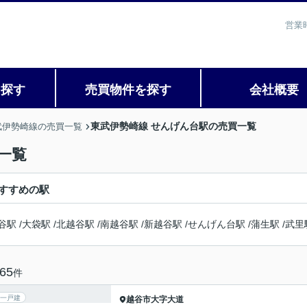
営業
を探す
売買物件を探す
会社概要
東武伊勢崎線 せんげん台駅の売買一覧
武伊勢崎線の売買一覧
一覧
すすめの駅
谷駅
/
大袋駅
/
北越谷駅
/
南越谷駅
/
新越谷駅
/
せんげん台駅
/
蒲生駅
/
武里
65
件
一戸建
越谷市
大字大道