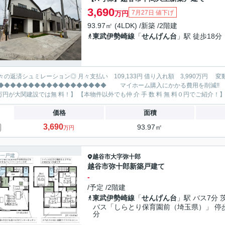
3,690
7月27日 値下げ
万円
93.97㎡ (4LDK) /新築 /2階建
東武伊勢崎線
「
せんげん台
」駅 徒歩18分
レーション◎ 月々支払い 109,133円 借り入れ額 3,990万円 変動金利35年 ボーナス払い無し
◆◆◆◆◆◆◆◆◆◆◆◆◆ マイホーム購入にかかる費用を削減!! 大関建設で賢くお得にマイホーム購入♪ 【仲 介 手 数 料
価格
面積
3,690
93.97㎡
万円
一戸建
越谷市
大字弥十郎
越谷市弥十郎新築戸建て
-
/予定 /2階建
東武伊勢崎線
「
せんげん台
」駅 バス7分 
バス「しらとり保育園前（埼玉県）」 停
分