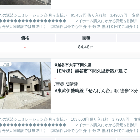
レーション◎ 月々支払い 95,457円 借り入れ額 3,490万円 変動金利35年 ボーナス払い無し
◆◆◆◆◆◆◆◆◆◆◆◆◆ マイホーム購入にかかる費用を削減!! 大関建設で賢くお得にマイホーム購入♪ 【仲 介 手 数 料
価格
面積
-
84.46㎡
一戸建
越谷市
大字下間久里
【E号棟】越谷市下間久里新築戸建て
-
/新築 /2階建
東武伊勢崎線
「
せんげん台
」駅 徒歩18分
レーション◎ 月々支払い 103,663円 借り入れ額 3,790万円 変動金利35年 ボーナス払い無し
◆◆◆◆◆◆◆◆◆◆◆◆◆ マイホーム購入にかかる費用を削減!! 大関建設で賢くお得にマイホーム購入♪ 【仲 介 手 数 料