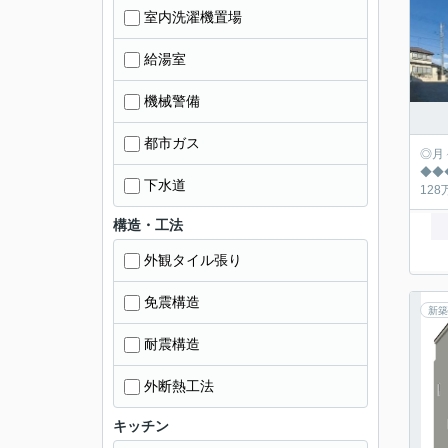
室内洗濯機置場
給湯室
機械警備
都市ガス
◎月々の返済シュミ
◆◆◆◆◆◆◆
下水道
構造・工法
外観タイル張り
免震構造
新築
耐震構造
外断熱工法
キッチン