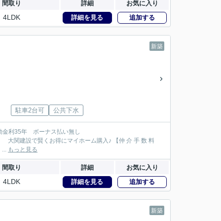
間取り
詳細
お気に入り
4LDK
詳細を見る
追加する
新築
駐車2台可
公共下水
138万円が大関建設では無 料！】 【本物件以外でも仲 介 手 数 料 無 料０円でご紹介！】 ...
もっと見る
間取り
詳細
お気に入り
4LDK
詳細を見る
追加する
新築