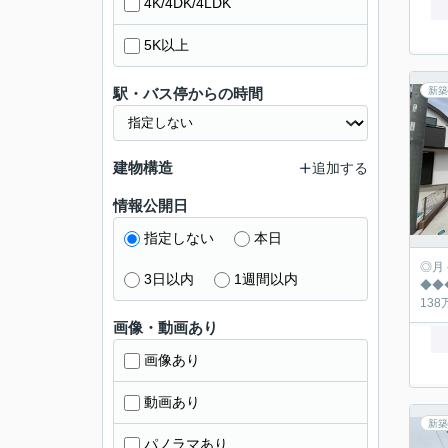
4K/4DK/4LDK
5K以上
駅・バス停からの時間
新築
建物構造
追加する
情報公開日
指定しない
本日
◎月々の返済シュミ
3日以内
1週間以内
◆◆◆◆◆◆◆
画像・動画あり
画像あり
動画あり
新築
パノラマあり