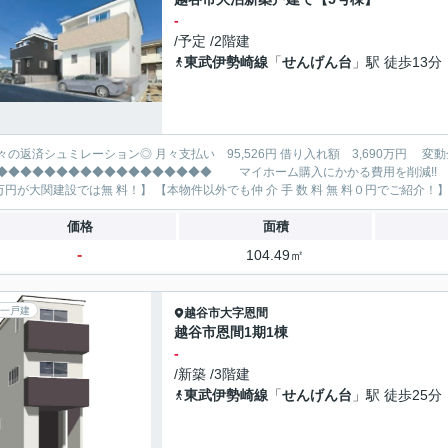
-
/予定 /2階建
東武伊勢崎線
「
せんげん台
」駅 徒歩13分
レーション◎ 月々支払い 95,526円 借り入れ額 3,690万円 変動金利35年 ボーナス払い無し
◆◆◆◆◆◆◆◆◆◆◆◆◆ マイホーム購入にかかる費用を削減!! 大関建設で賢くお得にマイホーム購入♪ 【仲 介 手 数 料
価格
面積
-
104.49㎡
一戸建
越谷市
大字恩間
越谷市恩間1期1棟
-
/新築 /3階建
東武伊勢崎線
「
せんげん台
」駅 徒歩25分