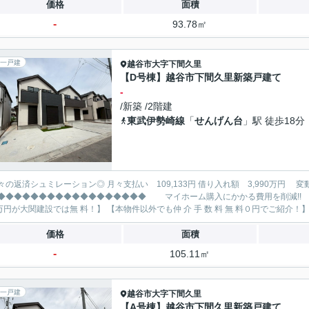
価格
面積
-
93.78㎡
一戸建
越谷市
大字下間久里
【D号棟】越谷市下間久里新築戸建て
-
/新築 /2階建
東武伊勢崎線
「
せんげん台
」駅 徒歩18分
レーション◎ 月々支払い 109,133円 借り入れ額 3,990万円 変動金利35年 ボーナス払い無し
◆◆◆◆◆◆◆◆◆◆◆◆◆ マイホーム購入にかかる費用を削減!! 大関建設で賢くお得にマイホーム購入♪ 【仲 介 手 数 料
価格
面積
-
105.11㎡
一戸建
越谷市
大字下間久里
【A号棟】越谷市下間久里新築戸建て