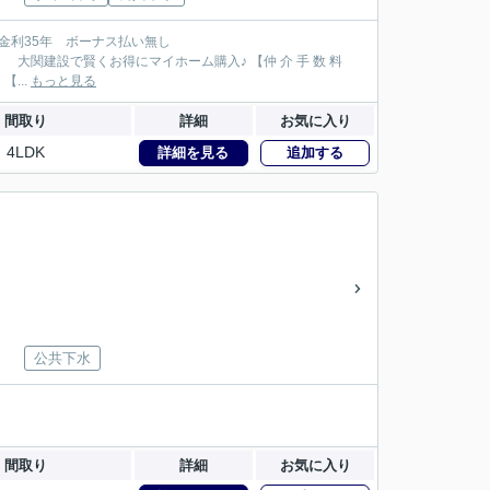
121万円が大関建設では無 料！】 【本物件以外でも仲 介 手 数 料 無 料０円でご紹介！】 【...
もっと見る
間取り
詳細
お気に入り
4LDK
詳細を見る
追加する
公共下水
間取り
詳細
お気に入り