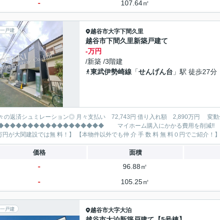
-
107.64㎡
一戸建
越谷市
大字下間久里
越谷市下間久里新築戸建て
-万円
/新築 /3階建
東武伊勢崎線
「
せんげん台
」駅 徒歩27分
レーション◎ 月々支払い 72,743円 借り入れ額 2,890万円 変動金利35年 ボーナス払い無し
◆◆◆◆◆◆◆◆◆◆◆◆◆ マイホーム購入にかかる費用を削減!! 大関建設で賢くお得にマイホーム購入♪ 【仲 介 手 数 料
価格
面積
-
96.88㎡
-
105.25㎡
一戸建
越谷市
大字大泊
越谷市大泊新築戸建て【5号棟】