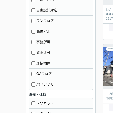
◎月々の返済シュミ
自由設計対応
◆◆◆◆◆◆◆
ワンフロア
高層ビル
事務所可
中古
飲食店可
居抜物件
OAフロア
バリアフリー
【内
設備・仕様
南側
メゾネット