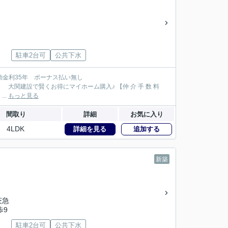
駐車2台可
公共下水
138万円が大関建設では無 料！】 【本物件以外でも仲 介 手 数 料 無 料０円でご紹介！】 ...
もっと見る
間取り
詳細
お気に入り
4LDK
詳細を見る
追加する
新築
茨急
歩9
駐車2台可
公共下水