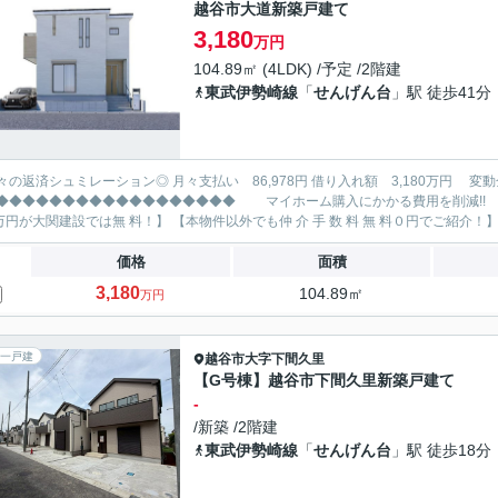
越谷市大道新築戸建て
3,180
万円
104.89㎡ (4LDK) /予定 /2階建
東武伊勢崎線
「
せんげん台
」駅 徒歩41分
レーション◎ 月々支払い 86,978円 借り入れ額 3,180万円 変動金利35年 ボーナス払い無し
◆◆◆◆◆◆◆◆◆◆◆◆◆ マイホーム購入にかかる費用を削減!! 大関建設で賢くお得にマイホーム購入♪ 【仲 介 手 数 料
価格
面積
3,180
104.89㎡
万円
一戸建
越谷市
大字下間久里
【G号棟】越谷市下間久里新築戸建て
-
/新築 /2階建
東武伊勢崎線
「
せんげん台
」駅 徒歩18分