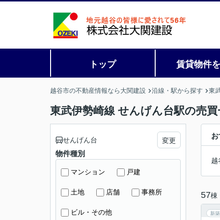
トップ
賃貸物件
越谷市の不動産情報なら大関建設
沿線・駅から探す
東
東武伊勢崎線 せんげん台駅の売買
お
せんげん台
変更
物件種別
越
マンション
戸建
土地
店舗
事務所
57
棟
ビル・その他
新築