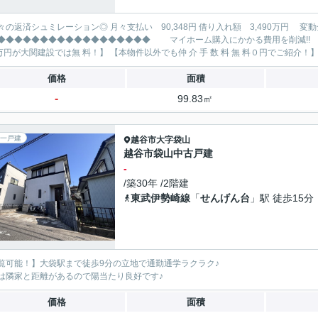
レーション◎ 月々支払い 90,348円 借り入れ額 3,490万円 変動金利35年 ボーナス払い無し
◆◆◆◆◆◆◆◆◆◆◆◆◆ マイホーム購入にかかる費用を削減!! 大関建設で賢くお得にマイホーム購入♪ 【仲 介 手 数 料
価格
面積
-
99.83㎡
一戸建
越谷市
大字袋山
越谷市袋山中古戸建
-
/築30年 /2階建
東武伊勢崎線
「
せんげん台
」駅 徒歩15分
覧可能！】大袋駅まで徒歩9分の立地で通勤通学ラクラク♪
は隣家と距離があるので陽当たり良好です♪
価格
面積