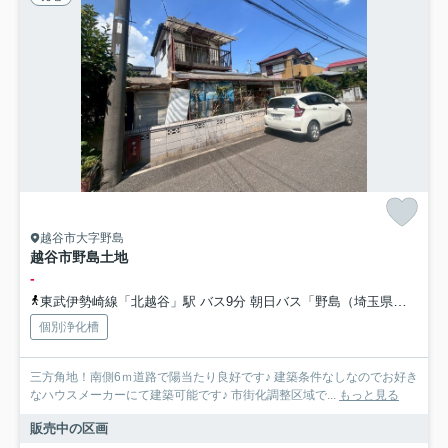
越谷市大字野島
越谷市野島土地
-
東武伊勢崎線「北越谷」駅 バス9分 朝日バス「野島（埼玉県）」 停歩8分
個別浄化槽
三方角地！南側6ｍ道路で陽当たり良好です♪ 建築条件なしなのでお好き
なハウスメーカーにて建築可能です♪ 市街化調整区域で...
もっと見る
販売中の区画