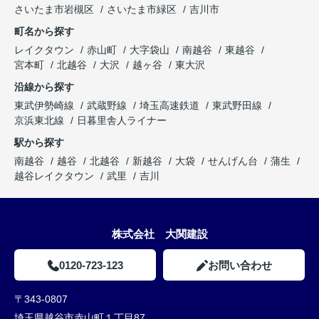
さいたま市岩槻区
さいたま市緑区
吉川市
町名から探す
レイクタウン
赤山町
大字袋山
南越谷
東越谷
宮本町
北越谷
大沢
越ヶ谷
東大沢
沿線から探す
東武伊勢崎線
武蔵野線
埼玉高速鉄道
東武野田線
京浜東北線
日暮里舎人ライナー
駅から探す
南越谷
越谷
北越谷
新越谷
大袋
せんげん台
蒲生
越谷レイクタウン
武里
吉川
株式会社 大関建設
0120-723-123
お問い合わせ
〒343-0807
埼玉県越谷市赤山町１丁目87