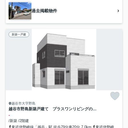
過去掲載物件
新築一戸建
越谷市大字野島
越谷市野島新築戸建て プラスワンリビングのある家
-
/新築 /2階建
東武伊勢崎線「越谷」駅 徒歩79分車20分 7.0km
東武伊勢崎線「せんげん台」駅 徒歩43分車9分 3.4km