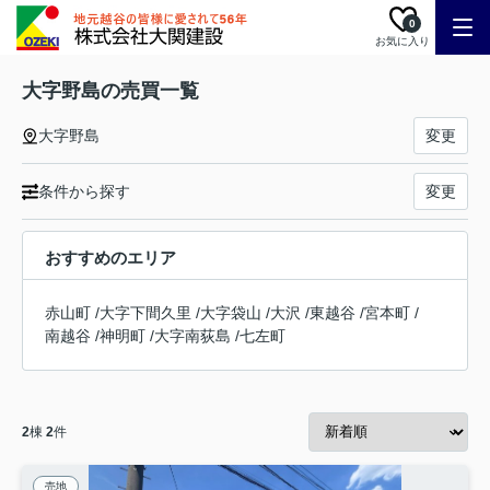
0
お気に入り
大字野島の売買一覧
大字野島
変更
条件から探す
変更
おすすめのエリア
赤山町
/
大字下間久里
/
大字袋山
/
大沢
/
東越谷
/
宮本町
/
南越谷
/
神明町
/
大字南荻島
/
七左町
2
棟
2
件
売地