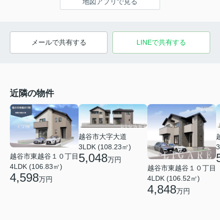
地図アプリで見る
メールで共有する
LINEで共有する
近隣の物件
越谷市大字大道
3LDK (108.23㎡)
3
5,048
越谷市東越谷１０丁目
万円
4LDK (106.83㎡)
越谷市東越谷１０丁目
4,598
4LDK (106.52㎡)
万円
4,848
万円