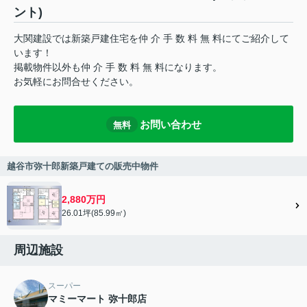
ント)
大関建設では新築戸建住宅を仲 介 手 数 料 無 料にてご紹介して
います！
掲載物件以外も仲 介 手 数 料 無 料になります。
お気軽にお問合せください。
お問い合わせ
無料
越谷市弥十郎新築戸建ての販売中物件
2,880万円
26.01坪(85.99㎡)
周辺施設
スーパー
マミーマート 弥十郎店