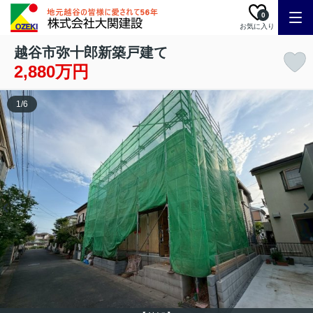
0
お気に入り
越谷市弥十郎新築戸建て
2,880万円
1
/
6