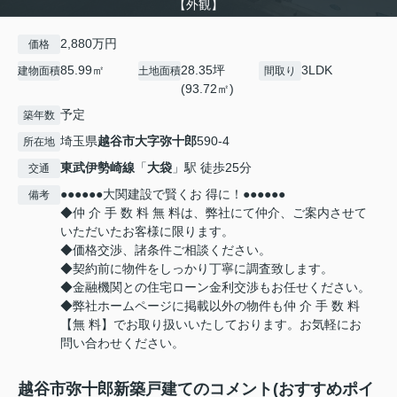
【外観】
2,880万円
価格
85.99㎡
28.35坪
3LDK
建物面積
土地面積
間取り
(93.72㎡)
予定
築年数
埼玉県
越谷市
大字弥十郎
590-4
所在地
東武伊勢崎線
「
大袋
」駅 徒歩25分
交通
●●●●●●大関建設で賢くお 得に！●●●●●●
備考
◆仲 介 手 数 料 無 料は、弊社にて仲介、ご案内させて
いただいたお客様に限ります。
◆価格交渉、諸条件ご相談ください。
◆契約前に物件をしっかり丁寧に調査致します。
◆金融機関との住宅ローン金利交渉もお任せください。
◆弊社ホームページに掲載以外の物件も仲 介 手 数 料
【無 料】でお取り扱いいたしております。お気軽にお
問い合わせください。
越谷市弥十郎新築戸建てのコメント(おすすめポイ