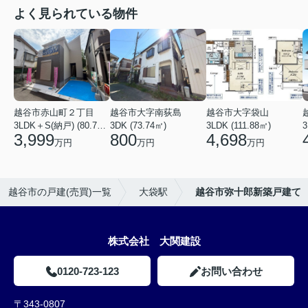
よく見られている物件
越谷市赤山町２丁目
越谷市大字南荻島
越谷市大字袋山
3LDK＋S(納戸) (80.79㎡)
3DK (73.74㎡)
3LDK (111.88㎡)
3
3,999
800
4,698
万円
万円
万円
越谷市の戸建(売買)一覧
大袋駅
越谷市弥十郎新築戸建て
株式会社 大関建設
0120-723-123
お問い合わせ
〒343-0807