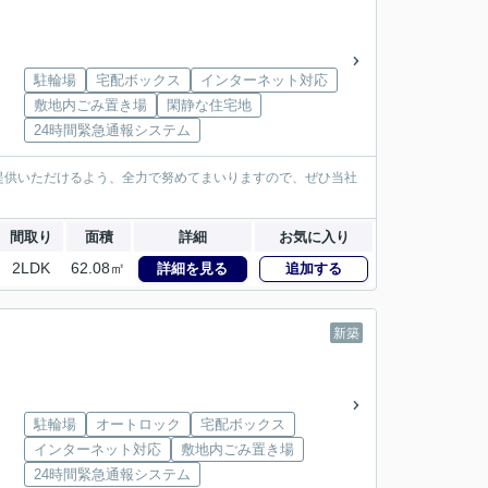
駐輪場
宅配ボックス
インターネット対応
敷地内ごみ置き場
閑静な住宅地
24時間緊急通報システム
提供いただけるよう、全力で努めてまいりますので、ぜひ当社
間取り
面積
詳細
お気に入り
2LDK
62.08㎡
詳細を見る
追加する
新築
駐輪場
オートロック
宅配ボックス
インターネット対応
敷地内ごみ置き場
24時間緊急通報システム