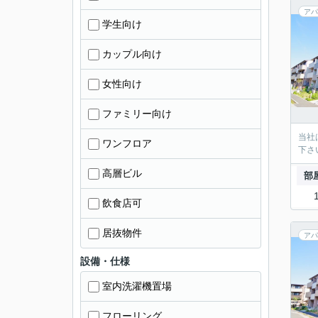
アパ
学生向け
カップル向け
女性向け
ファミリー向け
当社
ワンフロア
下さ
高層ビル
部
飲食店可
居抜物件
アパ
設備・仕様
室内洗濯機置場
フローリング