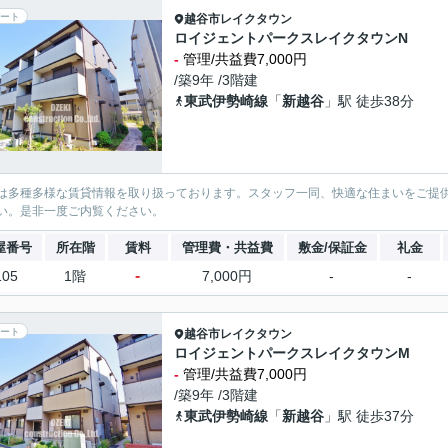
ート
越谷市
レイクタウン
ロイジェントパークスレイクタウンN
-
管理/共益費7,000円
/築9年 /3階建
東武伊勢崎線
「
新越谷
」駅 徒歩38分
は多種多様な賃貸情報を取り扱っております。スタッフ一同、快適な住まいをご提
い。是非一度ご内覧ください。
屋番号
所在階
賃料
管理費・共益費
敷金/保証金
礼金
-
105
1階
7,000円
-
-
ート
越谷市
レイクタウン
ロイジェントパークスレイクタウンM
-
管理/共益費7,000円
/築9年 /3階建
東武伊勢崎線
「
新越谷
」駅 徒歩37分