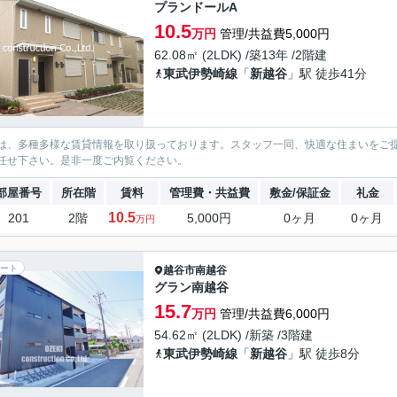
プランドールA
10.5
万円
管理/共益費5,000円
62.08㎡ (2LDK) /築13年 /2階建
東武伊勢崎線
「
新越谷
」駅 徒歩41分
は、多種多様な賃貸情報を取り扱っております。スタッフ一同、快適な住まいをご
任せ下さい。是非一度ご内覧ください。
部屋番号
所在階
賃料
管理費・共益費
敷金/保証金
礼金
10.5
201
2階
5,000円
0ヶ月
0ヶ月
万円
ート
越谷市
南越谷
グラン南越谷
15.7
万円
管理/共益費6,000円
54.62㎡ (2LDK) /新築 /3階建
東武伊勢崎線
「
新越谷
」駅 徒歩8分