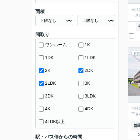
当社
面積
下さ
～
間取り
ワンルーム
1K
賃貸
1DK
1LDK
2K
2DK
2LDK
3K
3DK
3LDK
4K
4DK
当社
下さ
4LDK以上
部
駅・バス停からの時間