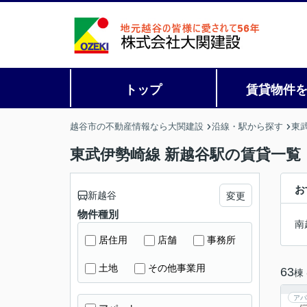
トップ
賃貸物件
越谷市の不動産情報なら大関建設
沿線・駅から探す
東
東武伊勢崎線 新越谷駅の賃貸一覧
お
新越谷
変更
物件種別
南
居住用
店舗
事務所
土地
その他事業用
63
棟
アパ