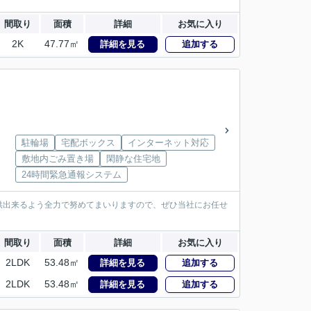
間取り
面積
詳細
お気に入り
2K
47.77㎡
詳細を見る
追加する
駐輪場
宅配ボックス
インターネット対応
敷地内ごみ置き場
閑静な住宅地
24時間緊急通報システム
供出来るよう全力で努めてまいりますので、ぜひ当社にお任せ
間取り
面積
詳細
お気に入り
2LDK
53.48㎡
詳細を見る
追加する
2LDK
53.48㎡
詳細を見る
追加する