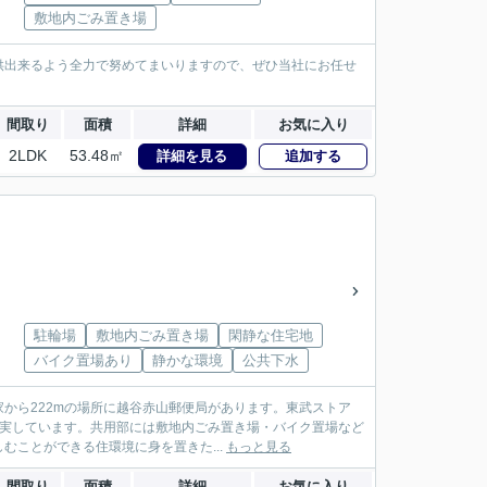
敷地内ごみ置き場
供出来るよう全力で努めてまいりますので、ぜひ当社にお任せ
間取り
面積
詳細
お気に入り
2LDK
53.48㎡
詳細を見る
追加する
駐輪場
敷地内ごみ置き場
閑静な住宅地
バイク置場あり
静かな環境
公共下水
から222mの場所に越谷赤山郵便局があります。東武ストア
充実しています。共用部には敷地内ごみ置き場・バイク置場など
ことができる住環境に身を置きた...
もっと見る
間取り
面積
詳細
お気に入り