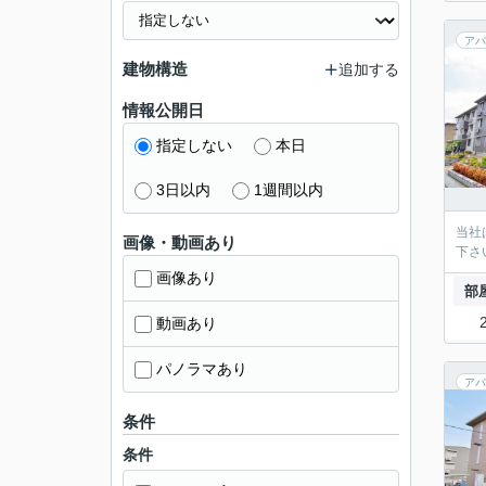
アパ
建物構造
追加する
情報公開日
指定しない
本日
3日以内
1週間以内
当社
画像・動画あり
下さ
画像あり
部
動画あり
パノラマあり
アパ
条件
条件