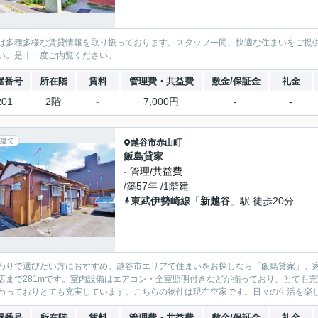
は多種多様な賃貸情報を取り扱っております。スタッフ一同、快適な住まいをご提
い。是非一度ご内覧ください。
屋番号
所在階
賃料
管理費・共益費
敷金/保証金
礼金
-
201
2階
7,000円
-
-
建て
越谷市
赤山町
飯島貸家
-
管理/共益費-
/築57年 /1階建
東武伊勢崎線
「
新越谷
」駅 徒歩20分
わりで選びたい方におすすめ。越谷市エリアで住まいをお探しなら「飯島貸家」。家
店まで281mです。室内設備はエアコン・全室照明付きなどが揃っており、とても
わっておりとても充実しています。こちらの物件は現在空家です。日々の生活を楽しむ
屋番号
所在階
賃料
管理費・共益費
敷金/保証金
礼金