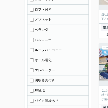
ロフト付き
当社
下さ
メゾネット
部
ベランダ
バルコニー
一戸
ルーフバルコニー
オール電化
エレベーター
照明器具付き
駐輪場
こだ
越谷
が備
バイク置場あり
部