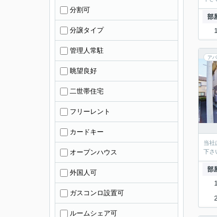
分割可
部
分譲タイプ
管理人常駐
アパ
眺望良好
二世帯住宅
フリーレント
カードキー
当社
オープンハウス
下さ
部
外国人可
ガスコンロ設置可
ルームシェア可