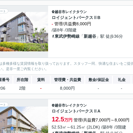
ート
越谷市
レイクタウン
ロイジェントパークスⅡB
-
管理/共益費8,000円
/築8年 /3階建
東武伊勢崎線
「
新越谷
」駅 徒歩36分
は多種多様な賃貸情報を取り扱っております。スタッフ一同、快適な住まいをご提
い。是非一度ご内覧ください。
屋番号
所在階
賃料
管理費・共益費
敷金/保証金
礼金
-
206
2階
8,000円
-
-
ート
越谷市
レイクタウン
ロイジェントパークスⅡA
12.5
万円
管理/共益費7,000円～8,000円
52.53㎡～61.25㎡ (2LDK) /築8年 /3階建