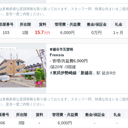
は多種多様な賃貸情報を取り扱っております。スタッフ一同、快適な住まいをご提
い。是非一度ご内覧ください。
部屋番号
所在階
賃料
管理費・共益費
敷金/保証金
礼金
15.7
103
1階
6,000円
0万円
1ヶ月
万円
マンション
越谷市
瓦曽根
Freesia
-
管理/共益費6,000円
/築20年 /3階建
東武伊勢崎線
「
新越谷
」駅 徒歩9分
は多種多様な賃貸情報を取り扱っております。スタッフ一同、快適な住まいをご提
い。是非一度ご内覧ください。
屋番号
所在階
賃料
管理費・共益費
敷金/保証金
礼金
-
306
3階
6,000円
-
-