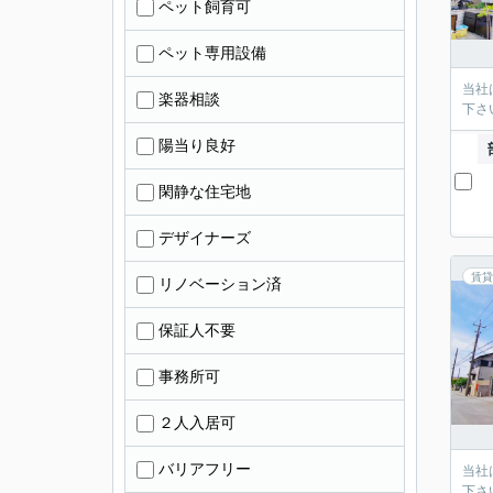
ペット飼育可
ペット専用設備
当社
楽器相談
下さ
陽当り良好
閑静な住宅地
デザイナーズ
賃貸
リノベーション済
保証人不要
事務所可
２人入居可
バリアフリー
当社
下さ