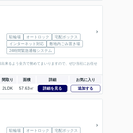
駐輪場
オートロック
宅配ボックス
インターネット対応
敷地内ごみ置き場
24時間緊急通報システム
供出来るよう全力で努めてまいりますので、ぜひ当社にお任せ
間取り
面積
詳細
お気に入り
2LDK
57.63㎡
詳細を見る
追加する
駐輪場
オートロック
宅配ボックス