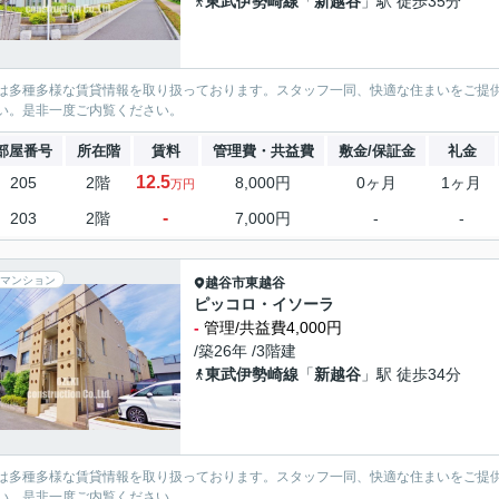
東武伊勢崎線
「
新越谷
」駅 徒歩35分
は多種多様な賃貸情報を取り扱っております。スタッフ一同、快適な住まいをご提
い。是非一度ご内覧ください。
部屋番号
所在階
賃料
管理費・共益費
敷金/保証金
礼金
12.5
205
2階
8,000円
0ヶ月
1ヶ月
万円
-
203
2階
7,000円
-
-
マンション
越谷市
東越谷
ピッコロ・イソーラ
-
管理/共益費4,000円
/築26年 /3階建
東武伊勢崎線
「
新越谷
」駅 徒歩34分
は多種多様な賃貸情報を取り扱っております。スタッフ一同、快適な住まいをご提
い。是非一度ご内覧ください。