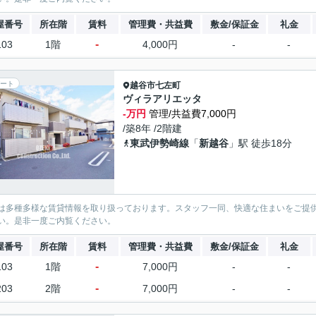
屋番号
所在階
賃料
管理費・共益費
敷金/保証金
礼金
-
103
1階
4,000円
-
-
ート
越谷市
七左町
ヴィラアリエッタ
-万円
管理/共益費7,000円
/築8年 /2階建
東武伊勢崎線
「
新越谷
」駅 徒歩18分
は多種多様な賃貸情報を取り扱っております。スタッフ一同、快適な住まいをご提
い。是非一度ご内覧ください。
屋番号
所在階
賃料
管理費・共益費
敷金/保証金
礼金
-
103
1階
7,000円
-
-
-
203
2階
7,000円
-
-