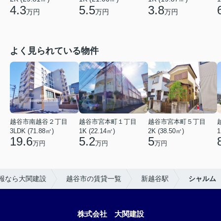
4.3
5.5
3.8
万円
万円
万円
よく見られている物件
越谷市南越谷２丁目
越谷市宮本町１丁目
越谷市宮本町５丁目
3LDK (71.88㎡)
1K (22.14㎡)
2K (38.50㎡)
1
19.6
5.2
5
万円
万円
万円
報なら大関建設
越谷市の賃貸一覧
新越谷駅
シャルム
株式会社 大関建設