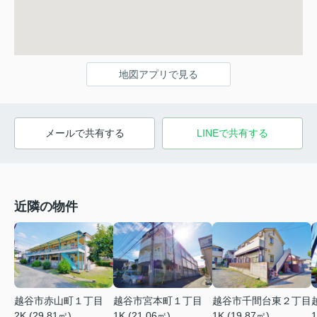
地図アプリで見る
メールで共有する
LINEで共有する
近隣の物件
越谷市赤山町１丁目
越谷市宮本町１丁目
越谷市千間台東２丁目
2K (29.81㎡)
1K (21.06㎡)
1
1K (19.87㎡)