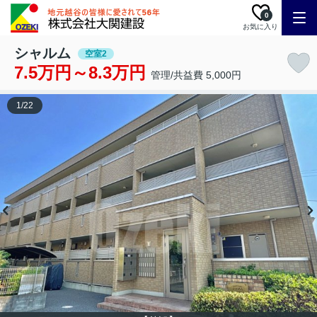
0
お気に入り
シャルム
空室2
7.5万円～8.3万円
管理/共益費 5,000円
1
/
22