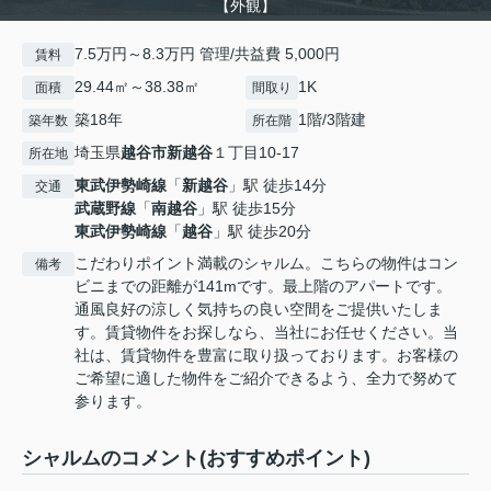
【外観】
7.5万円～8.3万円 管理/共益費 5,000円
賃料
29.44㎡～38.38㎡
1K
面積
間取り
築18年
1階/3階建
築年数
所在階
埼玉県
越谷市
新越谷
１丁目10-17
所在地
東武伊勢崎線
「
新越谷
」駅 徒歩14分
交通
武蔵野線
「
南越谷
」駅 徒歩15分
東武伊勢崎線
「
越谷
」駅 徒歩20分
こだわりポイント満載のシャルム。こちらの物件はコン
備考
ビニまでの距離が141mです。最上階のアパートです。
通風良好の涼しく気持ちの良い空間をご提供いたしま
す。賃貸物件をお探しなら、当社にお任せください。当
社は、賃貸物件を豊富に取り扱っております。お客様の
ご希望に適した物件をご紹介できるよう、全力で努めて
参ります。
シャルムのコメント(おすすめポイント)