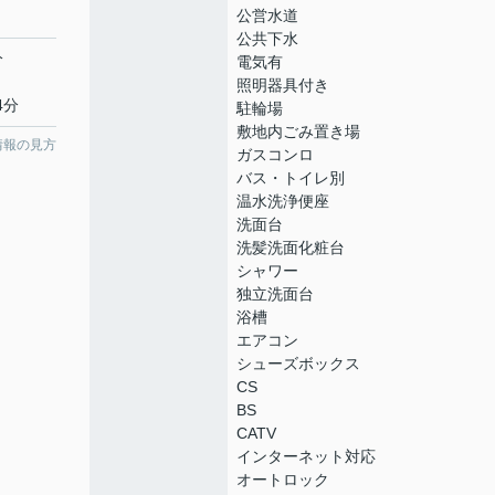
公営水道
公共下水
分
電気有
照明器具付き
4分
駐輪場
敷地内ごみ置き場
情報の見方
ガスコンロ
バス・トイレ別
温水洗浄便座
洗面台
洗髪洗面化粧台
シャワー
独立洗面台
浴槽
エアコン
シューズボックス
CS
BS
CATV
インターネット対応
オートロック