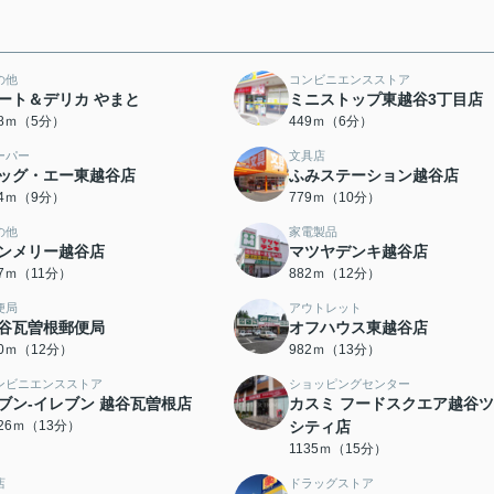
の他
コンビニエンスストア
ート＆デリカ やまと
ミニストップ東越谷3丁目店
38ｍ（5分）
449ｍ（6分）
ーパー
文具店
ッグ・エー東越谷店
ふみステーション越谷店
44ｍ（9分）
779ｍ（10分）
の他
家電製品
ンメリー越谷店
マツヤデンキ越谷店
27ｍ（11分）
882ｍ（12分）
便局
アウトレット
谷瓦曽根郵便局
オフハウス東越谷店
30ｍ（12分）
982ｍ（13分）
ンビニエンスストア
ショッピングセンター
ブン-イレブン 越谷瓦曽根店
カスミ フードスクエア越谷
026ｍ（13分）
シティ店
1135ｍ（15分）
店
ドラッグストア