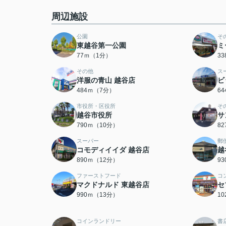
周辺施設
公園
そ
東越谷第一公園
ミ
77ｍ（1分）
3
その他
ス
洋服の青山 越谷店
ビ
484ｍ（7分）
6
市役所・区役所
そ
越谷市役所
サ
790ｍ（10分）
8
スーパー
郵
コモディイイダ 越谷店
越
890ｍ（12分）
9
ファーストフード
コ
マクドナルド 東越谷店
セ
990ｍ（13分）
1
コインランドリー
書