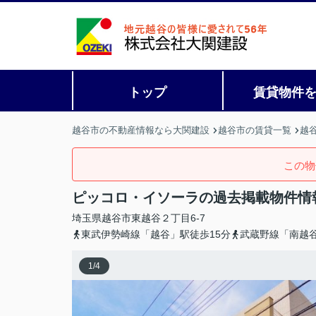
トップ
賃貸物件
越谷市の不動産情報なら大関建設
越谷市の賃貸一覧
越
この物
ピッコロ・イソーラの過去掲載物件情
埼玉県
越谷市
東越谷
２丁目6-7
東武伊勢崎線「越谷」駅徒歩15分
武蔵野線「南越谷
1
/
4