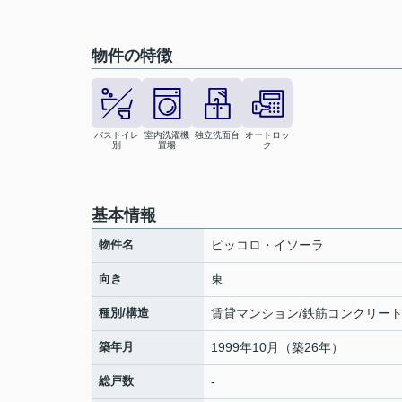
物件の特徴
バストイレ
室内洗濯機
独立洗面台
オートロッ
別
置場
ク
基本情報
物件名
ピッコロ・イソーラ
向き
東
種別/構造
賃貸マンション/鉄筋コンクリー
築年月
1999年10月（築26年）
総戸数
-