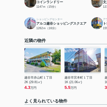
コインランドリー
文
1147ｍ（15分）
1
ショッピングセンター
ア
アルコ越谷ショッピングスクエア
ト
1262ｍ（16分）
1
近隣の物件
越谷市赤山町１丁目
越谷市宮本町１丁目
2K (29.81㎡)
1K (21.06㎡)
1
4.3
5.5
3
万円
万円
よく見られている物件