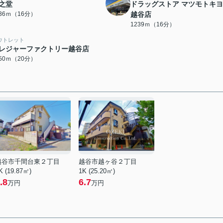
之堂
ドラッグストア マツモトキ
236ｍ（16分）
越谷店
1239ｍ（16分）
ウトレット
レジャーファクトリー越谷店
550ｍ（20分）
越谷市千間台東２丁目
越谷市越ヶ谷２丁目
K (19.87㎡)
1K (25.20㎡)
.8
6.7
万円
万円