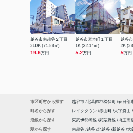
越谷市南越谷２丁目
越谷市宮本町１丁目
越谷市
3LDK (71.88㎡)
1K (22.14㎡)
2K (3
19.6
5.2
5
万円
万円
万円
市区町村から探す
越谷市
北葛飾郡松伏町
春日部
町名から探す
レイクタウン
赤山町
大字袋山
沿線から探す
東武伊勢崎線
武蔵野線
埼玉高
駅から探す
南越谷
越谷
北越谷
新越谷
大