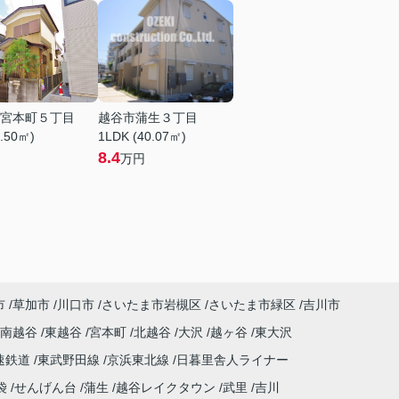
宮本町５丁目
越谷市蒲生３丁目
8.50㎡)
1LDK (40.07㎡)
8.4
万円
市
草加市
川口市
さいたま市岩槻区
さいたま市緑区
吉川市
南越谷
東越谷
宮本町
北越谷
大沢
越ヶ谷
東大沢
速鉄道
東武野田線
京浜東北線
日暮里舎人ライナー
袋
せんげん台
蒲生
越谷レイクタウン
武里
吉川