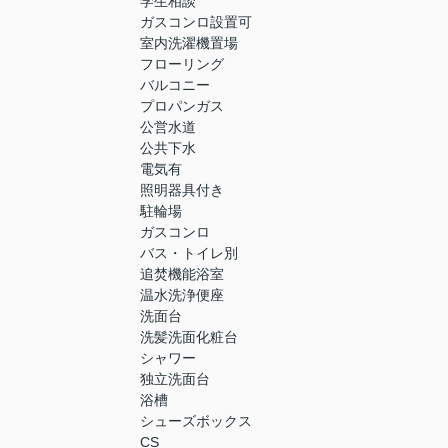
学生相談
ガスコンロ設置可
室内洗濯機置場
フローリング
バルコニー
プロパンガス
公営水道
公共下水
電気有
照明器具付き
駐輪場
ガスコンロ
バス・トイレ別
追焚機能浴室
温水洗浄便座
洗面台
洗髪洗面化粧台
シャワー
独立洗面台
浴槽
シューズボックス
CS