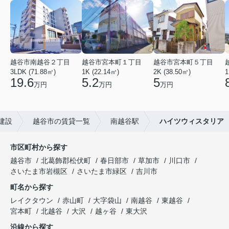
越谷市南越谷２丁目
越谷市宮本町１丁目
越谷市宮本町５丁目
3LDK (71.88㎡)
1K (22.14㎡)
2K (38.50㎡)
1
19.6
5.2
5
万円
万円
万円
建設
越谷市の賃貸一覧
南越谷駅
ハイツウィスタリア
市区町村から探す
越谷市
北葛飾郡松伏町
春日部市
草加市
川口市
さいたま市岩槻区
さいたま市緑区
吉川市
町名から探す
レイクタウン
赤山町
大字袋山
南越谷
東越谷
宮本町
北越谷
大沢
越ヶ谷
東大沢
沿線から探す