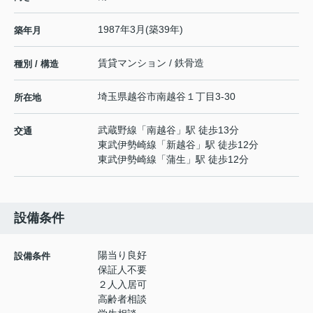
1987年3月(築39年)
築年月
賃貸マンション / 鉄骨造
種別 / 構造
埼玉県
越谷市
南越谷
１丁目3-30
所在地
武蔵野線
「
南越谷
」駅 徒歩13分
交通
東武伊勢崎線
「
新越谷
」駅 徒歩12分
東武伊勢崎線
「
蒲生
」駅 徒歩12分
設備条件
陽当り良好
設備条件
保証人不要
２人入居可
高齢者相談