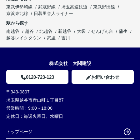
東武伊勢崎線
武蔵野線
埼玉高速鉄道
東武野田線
京浜東北線
日暮里舎人ライナー
駅から探す
南越谷
越谷
北越谷
新越谷
大袋
せんげん台
蒲生
越谷レイクタウン
武里
吉川
株式会社 大関建設
0120-723-123
お問い合わせ
〒343-0807
埼玉県越谷市赤山町１丁目87
営業時間：
9:00～18:00
定休日：
毎週火曜日、水曜日
トップページ