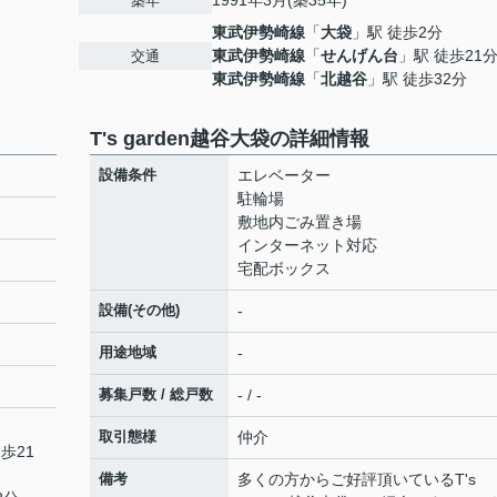
1991年3月(築35年)
築年
東武伊勢崎線
「
大袋
」駅 徒歩2分
東武伊勢崎線
「
せんげん台
」駅 徒歩21
交通
東武伊勢崎線
「
北越谷
」駅 徒歩32分
T's garden越谷大袋の詳細情報
設備条件
エレベーター
駐輪場
敷地内ごみ置き場
インターネット対応
宅配ボックス
設備(その他)
-
用途地域
-
募集戸数 / 総戸数
- / -
取引態様
仲介
歩21
備考
多くの方からご好評頂いているT's