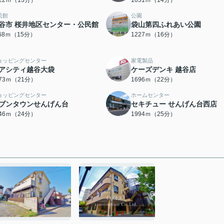
022ｍ（13分）
1051ｍ（14分）
民館
公園
谷市 桜井地区センター・公民館
袋山第四ふれあい公園
168ｍ（15分）
1227ｍ（16分）
ョッピングセンター
家電製品
アシティ越谷大袋
ケーズデンキ 越谷店
673ｍ（21分）
1696ｍ（22分）
ョッピングセンター
ホームセンター
ブンタウンせんげん台
セキチュー せんげん台西店
846ｍ（24分）
1994ｍ（25分）