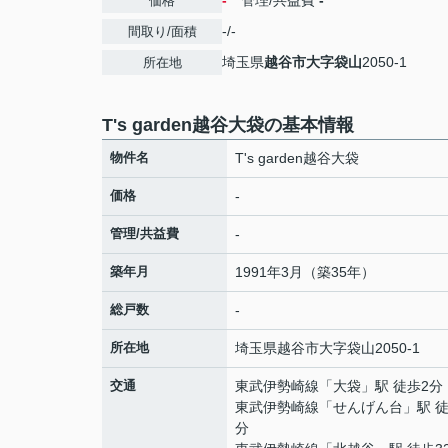
-
管理/共益費
-
価格
-/-
間取り/面積
埼玉県
越谷市
大字袋山
2050-1
所在地
T's garden越谷大袋の基本情報
物件名
T's garden越谷大袋
価格
-
管理/共益費
-
築年月
1991年3月（築35年）
総戸数
-
所在地
埼玉県
越谷市
大字袋山
2050-1
交通
東武伊勢崎線
「
大袋
」駅 徒歩2分
東武伊勢崎線
「
せんげん台
」駅 徒
分