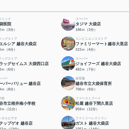
リニック
スーパー
袋医院
タジマ 大袋店
62ｍ（3分）
186ｍ（3分）
ラッグストア
コンビニエンスストア
エルシア 越谷大袋店
ファミリーマート越谷大里店
76ｍ（4分）
315ｍ（4分）
ラッグストア
スーパー
ラッグセイムス 大袋西口店
ジョイフーズ 越谷大袋店
18ｍ（6分）
482ｍ（7分）
ーパー
保育園
ーパーバリュー 越谷店
越谷市立大袋保育所
19ｍ（8分）
706ｍ（9分）
学校
ファーストフード
谷市立桜井南小学校
松屋 越谷下間久里店
68ｍ（11分）
958ｍ（12分）
ンタルビデオ
ファミリーレストラン
テップゲオ 越谷店
ガスト 越谷大袋店