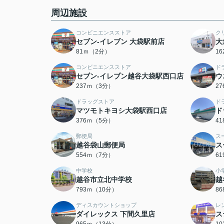
周辺施設
コンビニエンスストア
ク
セブン‐イレブン 大袋駅前店
大
81ｍ（2分）
1
コンビニエンスストア
ド
セブン-イレブン越谷大袋駅西口店
ウ
237ｍ（3分）
2
ドラッグストア
ド
マツモトキヨシ大袋駅西口店
ド
376ｍ（5分）
4
郵便局
ス
越谷袋山郵便局
ス
554ｍ（7分）
6
中学校
小
越谷市立北中学校
越
793ｍ（10分）
8
ディスカウントショップ
レ
ダイレックス 下間久里店
ス