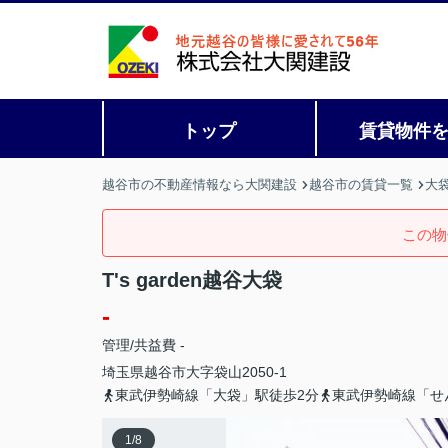
トップ
賃貸物件
越谷市の不動産情報なら大関建設
越谷市の賃貸一覧
大
この物
T's garden越谷大袋
-
管理/共益費 -
埼玉県
越谷市
大字袋山
2050-1
東武伊勢崎線「大袋」駅徒歩2分
東武伊勢崎線「せ
1
/
8