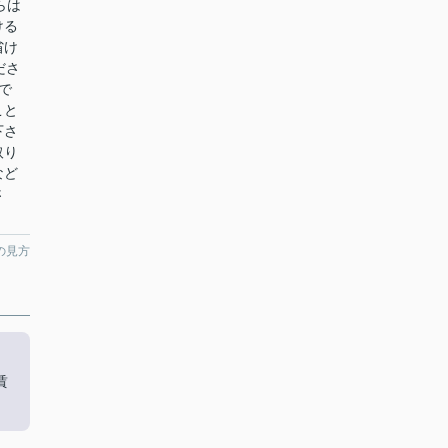
らは
ける
省け
ださ
で
こと
下さ
取り
など
さ
の見方
賃