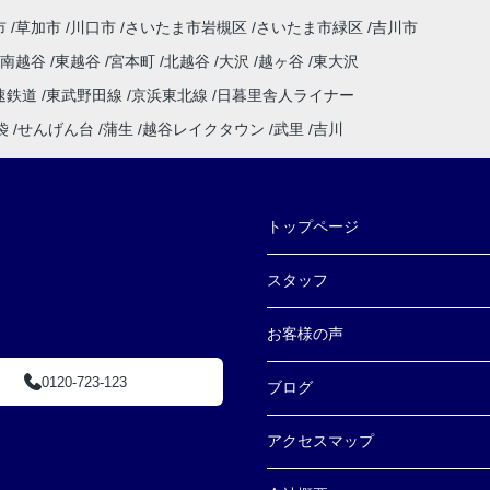
市
草加市
川口市
さいたま市岩槻区
さいたま市緑区
吉川市
南越谷
東越谷
宮本町
北越谷
大沢
越ヶ谷
東大沢
速鉄道
東武野田線
京浜東北線
日暮里舎人ライナー
袋
せんげん台
蒲生
越谷レイクタウン
武里
吉川
トップページ
スタッフ
お客様の声
0120-723-123
ブログ
アクセスマップ