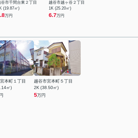
越谷市千間台東２丁目
越谷市越ヶ谷２丁目
K (19.87㎡)
1K (25.20㎡)
.8
6.7
万円
万円
宮本町１丁目
越谷市宮本町５丁目
2.14㎡)
2K (38.50㎡)
5
円
万円