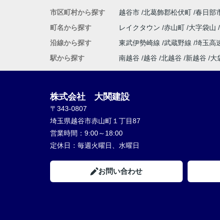
市区町村から探す
越谷市
北葛飾郡松伏町
春日部
町名から探す
レイクタウン
赤山町
大字袋山
沿線から探す
東武伊勢崎線
武蔵野線
埼玉高
駅から探す
南越谷
越谷
北越谷
新越谷
大
株式会社 大関建設
〒343-0807
埼玉県越谷市赤山町１丁目87
営業時間：
9:00～18:00
定休日：
毎週火曜日、水曜日
お問い合わせ