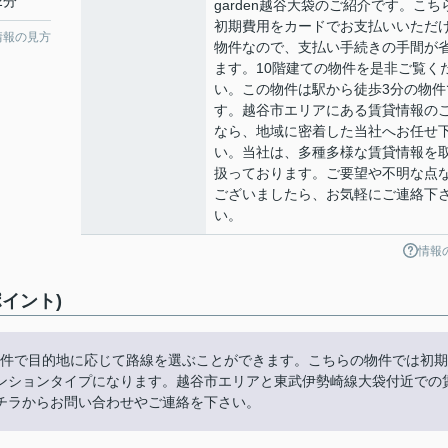
2分
garden越谷大袋のご紹介です。こち
初期費用をカードでお支払いいただ
情報の見方
物件なので、支払い手続きの手間が
ます。10階建ての物件を是非ご覧く
い。この物件は駅から徒歩3分の物件
す。越谷市エリアにある賃貸情報の
なら、地域に密着した当社へお任せ
い。当社は、多種多様な賃貸情報を
扱っております。ご要望や不明な点
ございましたら、お気軽にご連絡下
い。
情報
ポイント)
可能な物件で目的地に応じて路線を選ぶことができます。こちらの物件では初期
ンションタイプになります。越谷市エリアと東武伊勢崎線大袋付近での
チラからお問い合わせやご連絡を下さい。