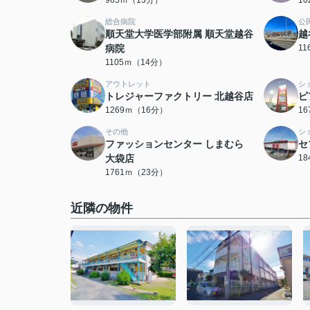
965ｍ（13分）
1
総合病院
公
順天堂大学医学部附属 順天堂越谷
越
病院
1
1105ｍ（14分）
アウトレット
シ
トレジャーファクトリー 北越谷店
ピ
1269ｍ（16分）
1
その他
シ
ファッションセンター しまむら
セ
大袋店
1
1761ｍ（23分）
近隣の物件