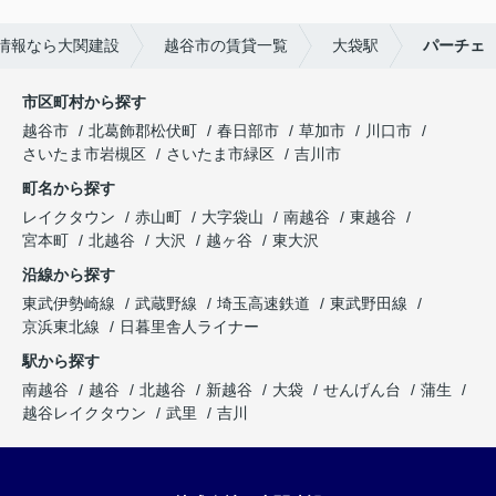
情報なら大関建設
越谷市の賃貸一覧
大袋駅
パーチェ
市区町村から探す
越谷市
北葛飾郡松伏町
春日部市
草加市
川口市
さいたま市岩槻区
さいたま市緑区
吉川市
町名から探す
レイクタウン
赤山町
大字袋山
南越谷
東越谷
宮本町
北越谷
大沢
越ヶ谷
東大沢
沿線から探す
東武伊勢崎線
武蔵野線
埼玉高速鉄道
東武野田線
京浜東北線
日暮里舎人ライナー
駅から探す
南越谷
越谷
北越谷
新越谷
大袋
せんげん台
蒲生
越谷レイクタウン
武里
吉川