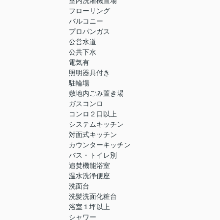
室内洗濯機置場
フローリング
バルコニー
プロパンガス
公営水道
公共下水
電気有
照明器具付き
駐輪場
敷地内ごみ置き場
ガスコンロ
コンロ２口以上
システムキッチン
対面式キッチン
カウンターキッチン
バス・トイレ別
追焚機能浴室
温水洗浄便座
洗面台
洗髪洗面化粧台
浴室１坪以上
シャワー