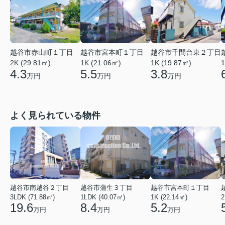
越谷市赤山町１丁目
越谷市宮本町１丁目
越谷市千間台東２丁目
2K (29.81㎡)
1K (21.06㎡)
1
1K (19.87㎡)
4.3
5.5
3.8
万円
万円
万円
よく見られている物件
越谷市南越谷２丁目
越谷市蒲生３丁目
越谷市宮本町１丁目
3LDK (71.88㎡)
1LDK (40.07㎡)
1K (22.14㎡)
2
19.6
8.4
5.2
万円
万円
万円