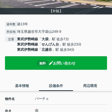
【外観】
築13年
築年数
埼玉県越谷市大字袋山249-9
所在地
東武伊勢崎線
「
大袋
」駅 徒歩7分
交通
東武伊勢崎線
「
せんげん台
」駅 徒歩23分
東武伊勢崎線
「
北越谷
」駅 徒歩34分
お問い合わせ
無料
基本情報
設備条件
周辺環境
パーチェ
物件名
南
向き