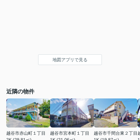
地図アプリで見る
近隣の物件
越谷市赤山町１丁目
越谷市宮本町１丁目
越谷市千間台東２丁目
2K (29.81㎡)
1K (21.06㎡)
1
1K (19.87㎡)