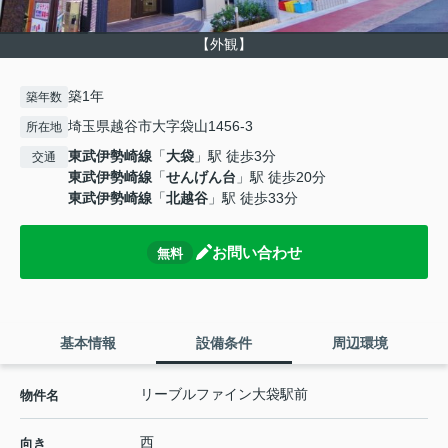
【外観】
築1年
築年数
埼玉県越谷市大字袋山1456-3
所在地
東武伊勢崎線
「
大袋
」駅 徒歩3分
交通
東武伊勢崎線
「
せんげん台
」駅 徒歩20分
東武伊勢崎線
「
北越谷
」駅 徒歩33分
お問い合わせ
無料
基本情報
設備条件
周辺環境
リーブルファイン大袋駅前
物件名
西
向き