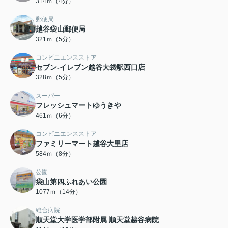
314ｍ（4分）
郵便局
越谷袋山郵便局
321ｍ（5分）
コンビニエンスストア
セブン-イレブン越谷大袋駅西口店
328ｍ（5分）
スーパー
フレッシュマートゆうきや
461ｍ（6分）
コンビニエンスストア
ファミリーマート越谷大里店
584ｍ（8分）
公園
袋山第四ふれあい公園
1077ｍ（14分）
総合病院
順天堂大学医学部附属 順天堂越谷病院