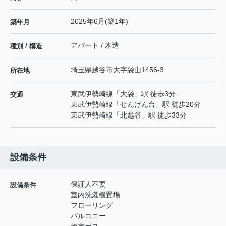
2025年6月(築1年)
築年月
アパート / 木造
種別 / 構造
埼玉県
越谷市
大字袋山
1456-3
所在地
東武伊勢崎線
「
大袋
」駅 徒歩3分
交通
東武伊勢崎線
「
せんげん台
」駅 徒歩20分
東武伊勢崎線
「
北越谷
」駅 徒歩33分
設備条件
保証人不要
設備条件
室内洗濯機置場
フローリング
バルコニー