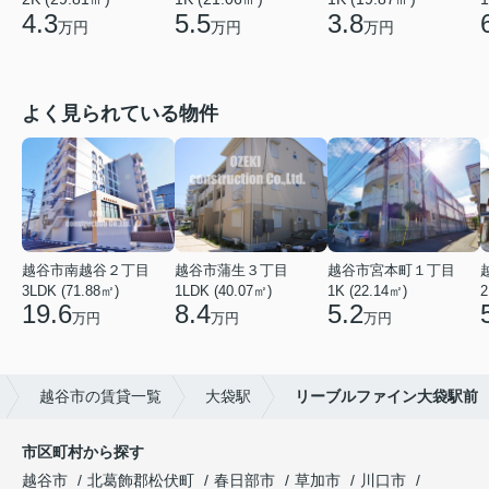
4.3
5.5
3.8
万円
万円
万円
よく見られている物件
越谷市南越谷２丁目
越谷市蒲生３丁目
越谷市宮本町１丁目
3LDK (71.88㎡)
1LDK (40.07㎡)
1K (22.14㎡)
2
19.6
8.4
5.2
万円
万円
万円
越谷市の賃貸一覧
大袋駅
リーブルファイン大袋駅前
市区町村から探す
越谷市
北葛飾郡松伏町
春日部市
草加市
川口市