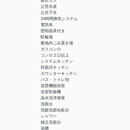
都市ガス
公営水道
公共下水
24時間換気システム
電気有
照明器具付き
駐輪場
敷地内ごみ置き場
ガスコンロ
コンロ２口以上
システムキッチン
対面式キッチン
カウンターキッチン
バス・トイレ別
追焚機能浴室
浴室乾燥機
温水洗浄便座
洗面台
洗髪洗面化粧台
シャワー
独立洗面台
浴槽