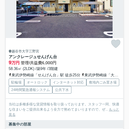
越谷市大字三野宮
アンクレージュせんげん台
9
万円
管理/共益費6,000円
58.36㎡ (2LDK) /築9年 /3階建
東武伊勢崎線「せんげん台」駅 徒歩25分
東武伊勢崎線「大袋」駅 徒歩23分
駐輪場
オートロック
インターネット対応
敷地内ごみ置き場
24時間緊急通報システム
公共下水
当社は多種多様な賃貸情報を取り扱っております。スタッフ一同、快適
な住まいをご提供出来るよう全力で努めてまいりますので、ぜ...
もっと
見る
募集中の部屋