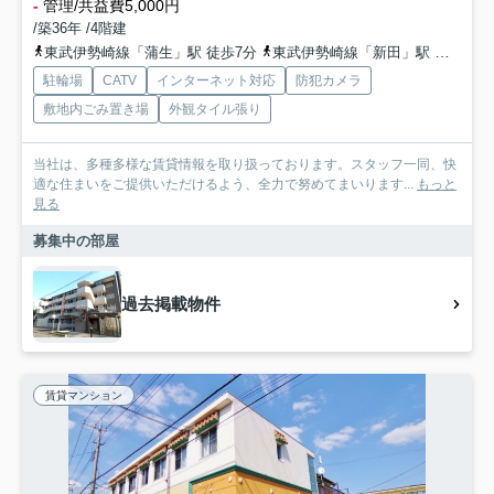
-
管理/共益費5,000円
/築36年 /4階建
東武伊勢崎線「蒲生」駅 徒歩7分
東武伊勢崎線「新田」駅 徒歩20分
駐輪場
CATV
インターネット対応
防犯カメラ
敷地内ごみ置き場
外観タイル張り
当社は、多種多様な賃貸情報を取り扱っております。スタッフ一同、快
適な住まいをご提供いただけるよう、全力で努めてまいります...
もっと
見る
募集中の部屋
過去掲載物件
賃貸マンション