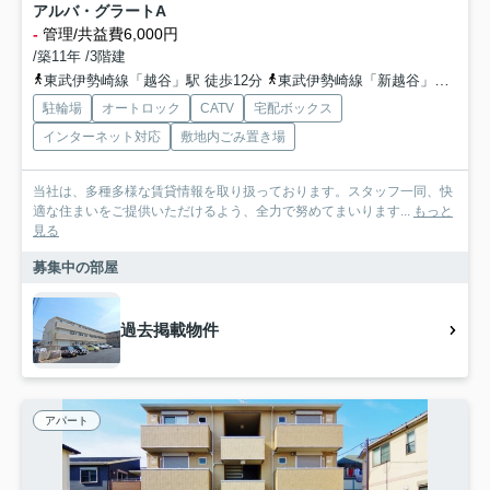
アルバ・グラートA
-
管理/共益費6,000円
/築11年 /3階建
東武伊勢崎線「越谷」駅 徒歩12分
東武伊勢崎線「新越谷」駅 徒歩20分
駐輪場
オートロック
CATV
宅配ボックス
インターネット対応
敷地内ごみ置き場
当社は、多種多様な賃貸情報を取り扱っております。スタッフ一同、快
適な住まいをご提供いただけるよう、全力で努めてまいります...
もっと
見る
募集中の部屋
過去掲載物件
アパート