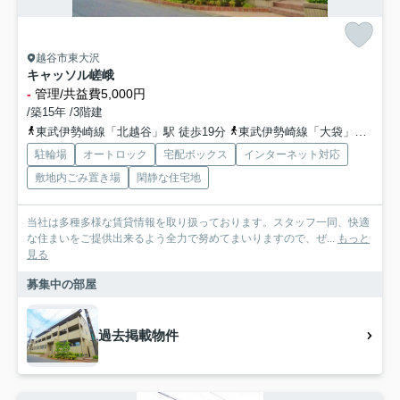
越谷市東大沢
キャッソル嵯峨
-
管理/共益費5,000円
/築15年 /3階建
東武伊勢崎線「北越谷」駅 徒歩19分
東武伊勢崎線「大袋」駅 徒歩32分
駐輪場
オートロック
宅配ボックス
インターネット対応
敷地内ごみ置き場
閑静な住宅地
当社は多種多様な賃貸情報を取り扱っております。スタッフ一同、快適
な住まいをご提供出来るよう全力で努めてまいりますので、ぜ...
もっと
見る
募集中の部屋
過去掲載物件