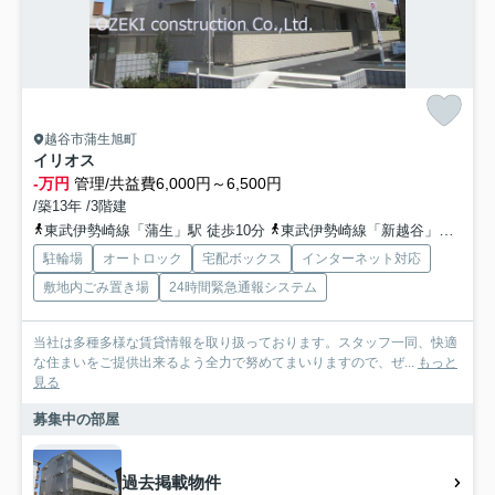
越谷市蒲生旭町
イリオス
-万円
管理/共益費6,000円～6,500円
/築13年 /3階建
東武伊勢崎線「蒲生」駅 徒歩10分
東武伊勢崎線「新越谷」駅 徒歩22分
駐輪場
オートロック
宅配ボックス
インターネット対応
敷地内ごみ置き場
24時間緊急通報システム
当社は多種多様な賃貸情報を取り扱っております。スタッフ一同、快適
な住まいをご提供出来るよう全力で努めてまいりますので、ぜ...
もっと
見る
募集中の部屋
過去掲載物件