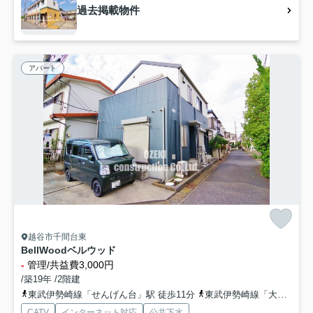
過去掲載物件
アパート
越谷市千間台東
BellWoodベルウッド
-
管理/共益費3,000円
/築19年 /2階建
東武伊勢崎線「せんげん台」駅 徒歩11分
東武伊勢崎線「大袋」駅 徒歩19分
CATV
インターネット対応
公共下水