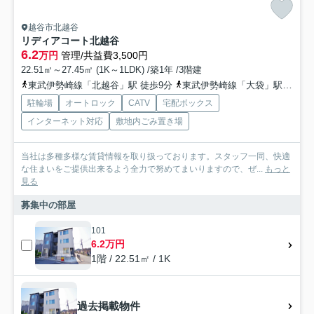
越谷市北越谷
リディアコート北越谷
6.2
万円
管理/共益費3,500円
22.51㎡～27.45㎡ (1K～1LDK) /築1年 /3階建
東武伊勢崎線「北越谷」駅 徒歩9分
東武伊勢崎線「大袋」駅 徒歩24分
駐輪場
オートロック
CATV
宅配ボックス
インターネット対応
敷地内ごみ置き場
当社は多種多様な賃貸情報を取り扱っております。スタッフ一同、快適
な住まいをご提供出来るよう全力で努めてまいりますので、ぜ...
もっと
見る
募集中の部屋
101
6.2万円
1階 / 22.51㎡ / 1K
過去掲載物件