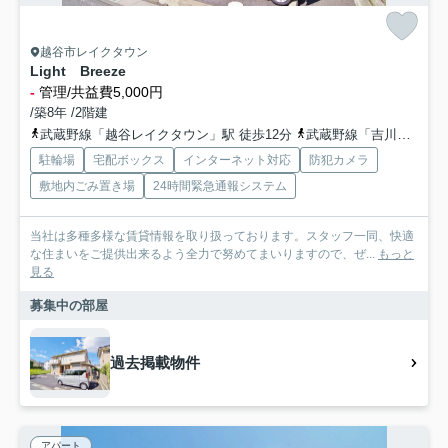
越谷市レイクタウン
Light Breeze
-
管理/共益費5,000円
/築8年 /2階建
武蔵野線「越谷レイクタウン」駅 徒歩12分
武蔵野線「吉川」駅 徒歩40分
駐輪場
宅配ボックス
インターネット対応
防犯カメラ
敷地内ごみ置き場
24時間緊急通報システム
当社は多種多様な賃貸情報を取り扱っております。スタッフ一同、快適
な住まいをご提供出来るよう全力で努めてまいりますので、ぜ...
もっと
見る
募集中の部屋
過去掲載物件
アパート