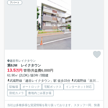
アパート
越谷市レイクタウン
第8JM レイクタウン
13.5
万円
管理/共益費6,000円
61.90㎡ (2LDK) /築3年 /3階建
武蔵野線「越谷レイクタウン」駅 徒歩15分
武蔵野線「吉川」駅 徒歩38分
駐輪場
オートロック
宅配ボックス
インターネット対応
防犯カメラ
敷地内ごみ置き場
当社は多種多様な賃貸情報を取り扱っております。スタッフ一同、快適