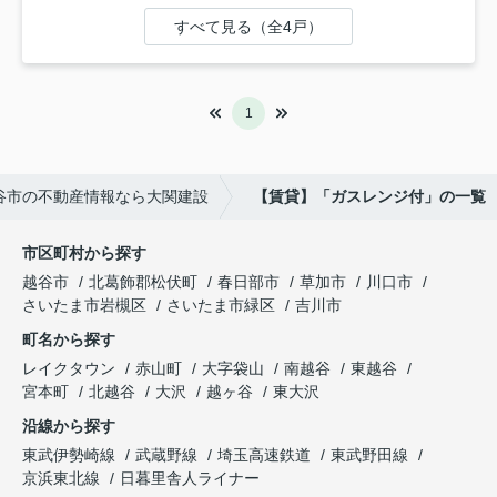
すべて見る（全4戸）
1
谷市の不動産情報なら大関建設
【賃貸】「ガスレンジ付」の一覧
市区町村から探す
越谷市
北葛飾郡松伏町
春日部市
草加市
川口市
さいたま市岩槻区
さいたま市緑区
吉川市
町名から探す
レイクタウン
赤山町
大字袋山
南越谷
東越谷
宮本町
北越谷
大沢
越ヶ谷
東大沢
沿線から探す
東武伊勢崎線
武蔵野線
埼玉高速鉄道
東武野田線
京浜東北線
日暮里舎人ライナー