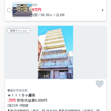
102
9万円
1階 / 58.36㎡ / 2LDK
賃貸マンション
越谷市弥生町
ｗｉｌｌＤｏ越谷
-万円
管理/共益費5,000円
/築21年 /9階建
東武伊勢崎線「越谷」駅 徒歩4分
東武伊勢崎線「北越谷」駅 徒歩22分