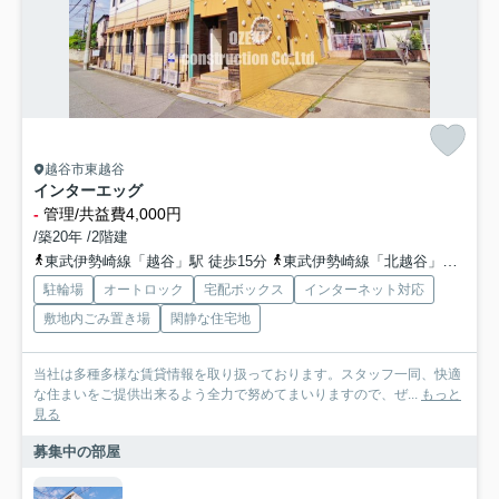
越谷市東越谷
インターエッグ
-
管理/共益費4,000円
/築20年 /2階建
東武伊勢崎線「越谷」駅 徒歩15分
東武伊勢崎線「北越谷」駅 徒歩25分
駐輪場
オートロック
宅配ボックス
インターネット対応
敷地内ごみ置き場
閑静な住宅地
当社は多種多様な賃貸情報を取り扱っております。スタッフ一同、快適
な住まいをご提供出来るよう全力で努めてまいりますので、ぜ...
もっと
見る
募集中の部屋