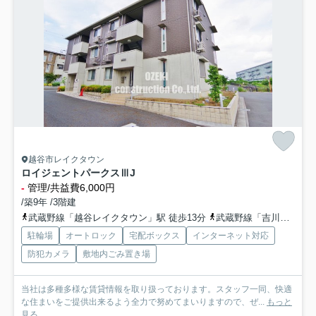
越谷市レイクタウン
ロイジェントパークスⅢJ
-
管理/共益費6,000円
/築9年 /3階建
武蔵野線「越谷レイクタウン」駅 徒歩13分
武蔵野線「吉川」駅 徒歩28分
駐輪場
オートロック
宅配ボックス
インターネット対応
防犯カメラ
敷地内ごみ置き場
当社は多種多様な賃貸情報を取り扱っております。スタッフ一同、快適
な住まいをご提供出来るよう全力で努めてまいりますので、ぜ...
もっと
見る