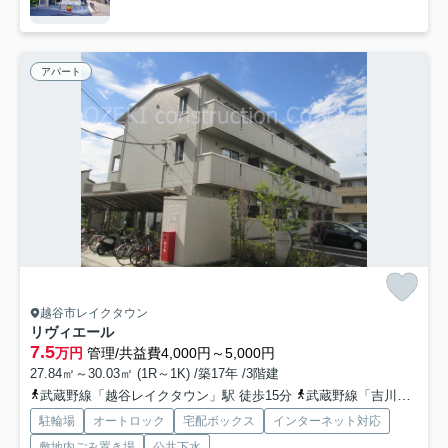
アパート
越谷市レイクタウン
リヴィエール
7.5
万円
管理/共益費4,000円～5,000円
27.84㎡～30.03㎡ (1R～1K) /築17年 /3階建
武蔵野線「越谷レイクタウン」駅 徒歩15分
武蔵野線「吉川」駅 徒歩40分
駐輪場
オートロック
宅配ボックス
インターネット対応
敷地内ごみ置き場
公共下水