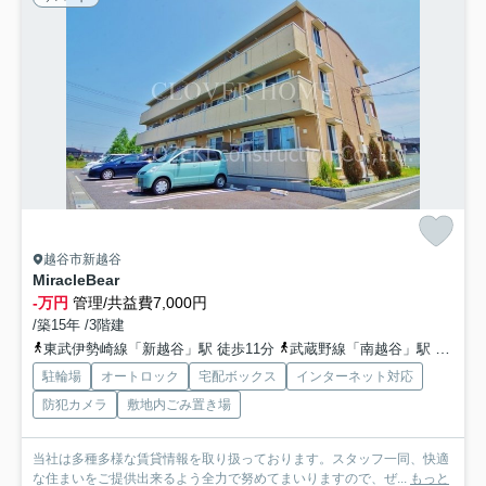
越谷市新越谷
MiracleBear
-万円
管理/共益費7,000円
/築15年 /3階建
東武伊勢崎線「新越谷」駅 徒歩11分
武蔵野線「南越谷」駅 徒歩12分
駐輪場
オートロック
宅配ボックス
インターネット対応
防犯カメラ
敷地内ごみ置き場
当社は多種多様な賃貸情報を取り扱っております。スタッフ一同、快適
な住まいをご提供出来るよう全力で努めてまいりますので、ぜ...
もっと