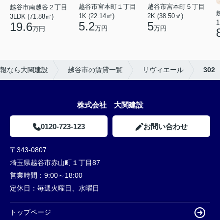
越谷市宮本町５丁目
越谷市宮本町１丁目
越谷市南越谷２丁目
2K (38.50㎡)
1K (22.14㎡)
3LDK (71.88㎡)
1
5
5.2
19.6
万円
万円
万円
報なら大関建設
越谷市の賃貸一覧
リヴィエール
302
株式会社 大関建設
0120-723-123
お問い合わせ
〒343-0807
埼玉県越谷市赤山町１丁目87
営業時間：
9:00～18:00
定休日：
毎週火曜日、水曜日
トップページ