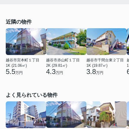
近隣の物件
越谷市宮本町１丁目
越谷市赤山町１丁目
越谷市千間台東２丁目
1K (21.06㎡)
2K (29.81㎡)
1
1K (19.87㎡)
5.5
4.3
3.8
万円
万円
万円
よく見られている物件