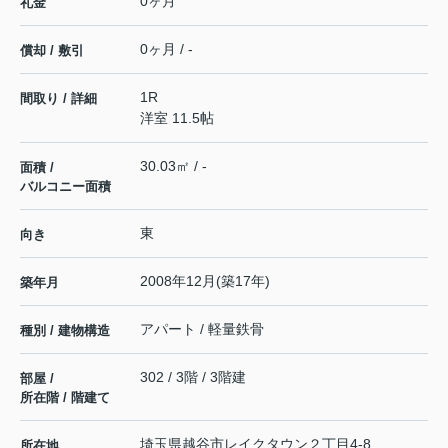
0ヶ月
礼金
0ヶ月 / -
償却 / 敷引
1R
間取り / 詳細
洋室 11.5帖
30.03㎡ / -
面積 /
バルコニー面積
東
向き
2008年12月(築17年)
築年月
アパート / 軽量鉄骨
種別 / 建物構造
302 / 3階 / 3階建
部屋 /
所在階 / 階建て
埼玉県
越谷市
レイクタウン
２丁目4-8
所在地