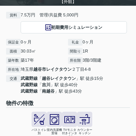
【外観】
7.5万円 管理/共益費 5,000円
賃料
初期費用シミュレーション
0ヶ月
0ヶ月
保証金
礼金
30.03㎡
1R
面積
間取り
築17年
3階/3階建
築年数
所在階
埼玉県
越谷市
レイクタウン
２丁目4-8
所在地
武蔵野線
「
越谷レイクタウン
」駅 徒歩15分
交通
武蔵野線
「
吉川
」駅 徒歩40分
武蔵野線
「
南越谷
」駅 徒歩43分
物件の特徴
バストイレ
室内洗濯機
TVモニタ
カウンター
別
置場
付きインタ
キッチン