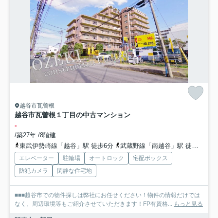
越谷市瓦曽根
越谷市瓦曽根１丁目の中古マンション
-
/築27年 /8階建
東武伊勢崎線「越谷」駅 徒歩6分
武蔵野線「南越谷」駅 徒歩13分
エレベーター
駐輪場
オートロック
宅配ボックス
防犯カメラ
閑静な住宅地
■■■越谷市での物件探しは弊社にお任せください！物件の情報だけでは
なく、周辺環境等もご紹介させていただきます！FP有資格...
もっと見る