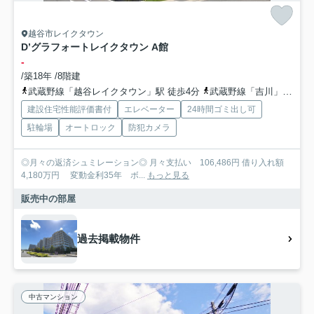
越谷市レイクタウン
D’グラフォートレイクタウン A館
-
/築18年 /8階建
武蔵野線「越谷レイクタウン」駅 徒歩4分
武蔵野線「吉川」駅 徒歩34分
建設住宅性能評価書付
エレベーター
24時間ゴミ出し可
駐輪場
オートロック
防犯カメラ
◎月々の返済シュミレーション◎ 月々支払い 106,486円 借り入れ額
4,180万円 変動金利35年 ボ...
もっと見る
販売中の部屋
過去掲載物件
中古マンション