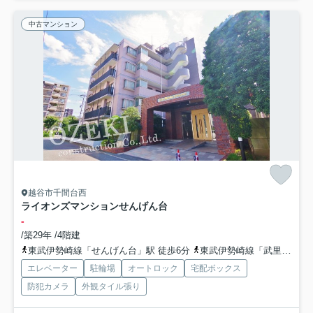
中古マンション
越谷市千間台西
ライオンズマンションせんげん台
-
/築29年 /4階建
東武伊勢崎線「せんげん台」駅 徒歩6分
東武伊勢崎線「武里」駅 徒歩20分
エレベーター
駐輪場
オートロック
宅配ボックス
防犯カメラ
外観タイル張り