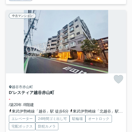
中古マンション
越谷市赤山町
D’レスティア越谷赤山町
-
/築20年 /8階建
東武伊勢崎線「越谷」駅 徒歩6分
東武伊勢崎線「北越谷」駅 徒歩20分
エレベーター
24時間ゴミ出し可
駐輪場
オートロック
宅配ボックス
防犯カメラ