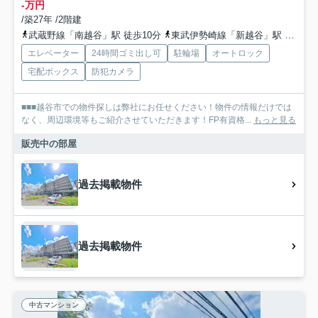
-万円
/築27年 /2階建
武蔵野線「南越谷」駅 徒歩10分
東武伊勢崎線「新越谷」駅 徒歩11分
エレベーター
24時間ゴミ出し可
駐輪場
オートロック
宅配ボックス
防犯カメラ
■■■越谷市での物件探しは弊社にお任せください！物件の情報だけでは
なく、周辺環境等もご紹介させていただきます！FP有資格...
もっと見る
販売中の部屋
過去掲載物件
過去掲載物件
中古マンション