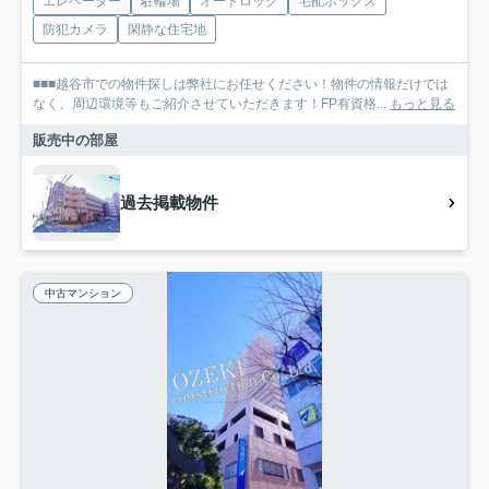
エレベーター
駐輪場
オートロック
宅配ボックス
防犯カメラ
閑静な住宅地
■■■越谷市での物件探しは弊社にお任せください！物件の情報だけでは
なく、周辺環境等もご紹介させていただきます！FP有資格...
もっと見る
販売中の部屋
過去掲載物件
中古マンション