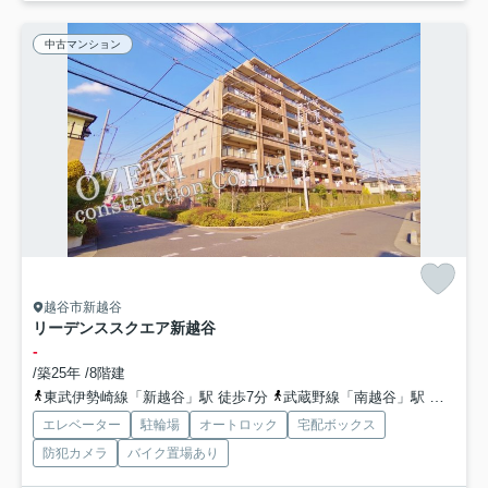
中古マンション
越谷市新越谷
リーデンススクエア新越谷
-
/築25年 /8階建
東武伊勢崎線「新越谷」駅 徒歩7分
武蔵野線「南越谷」駅 徒歩7分
エレベーター
駐輪場
オートロック
宅配ボックス
防犯カメラ
バイク置場あり