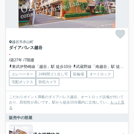
越谷市赤山町
ダイアパレス越谷
-
/築27年 /7階建
東武伊勢崎線「越谷」駅 徒歩10分
武蔵野線「南越谷」駅 徒歩20分
エレベーター
24時間ゴミ出し可
駐輪場
オートロック
宅配ボックス
防犯カメラ
こだわりポイント満載のダイアパレス越谷。オートロック設備が付いて
おり、防犯性が高いです。駅から徒歩10分圏内に立地してい...
もっと見
る
販売中の部屋