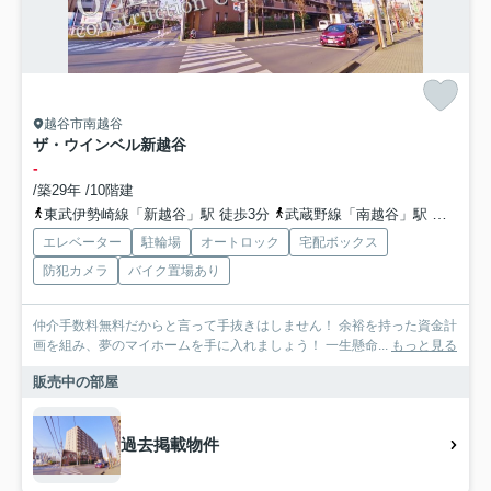
越谷市南越谷
ザ・ウインベル新越谷
-
/築29年 /10階建
東武伊勢崎線「新越谷」駅 徒歩3分
武蔵野線「南越谷」駅 徒歩3分
エレベーター
駐輪場
オートロック
宅配ボックス
防犯カメラ
バイク置場あり
仲介手数料無料だからと言って手抜きはしません！ 余裕を持った資金計
画を組み、夢のマイホームを手に入れましょう！ 一生懸命...
もっと見る
販売中の部屋
過去掲載物件