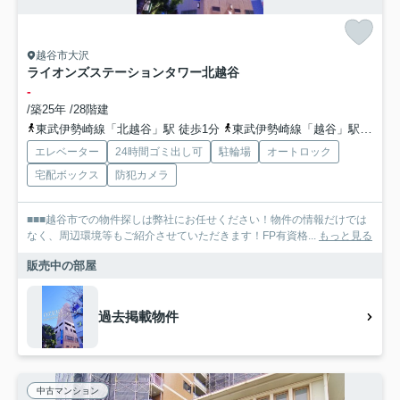
越谷市大沢
ライオンズステーションタワー北越谷
-
/築25年 /28階建
東武伊勢崎線「北越谷」駅 徒歩1分
東武伊勢崎線「越谷」駅 徒歩24分
エレベーター
24時間ゴミ出し可
駐輪場
オートロック
宅配ボックス
防犯カメラ
■■■越谷市での物件探しは弊社にお任せください！物件の情報だけでは
なく、周辺環境等もご紹介させていただきます！FP有資格...
もっと見る
販売中の部屋
過去掲載物件
中古マンション