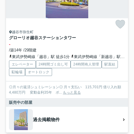
越谷市弥生町
グローリオ越谷ステーションタワー
-
/築14年 /29階建
東武伊勢崎線「越谷」駅 徒歩1分
東武伊勢崎線「新越谷」駅 徒歩22分
エレベーター
24時間ゴミ出し可
24時間有人管理
駅直結
駐輪場
オートロック
◎月々の返済シュミレーション◎ 月々支払い 115,701円 借り入れ額
4,480万円 変動金利35年 ボ...
もっと見る
販売中の部屋
過去掲載物件