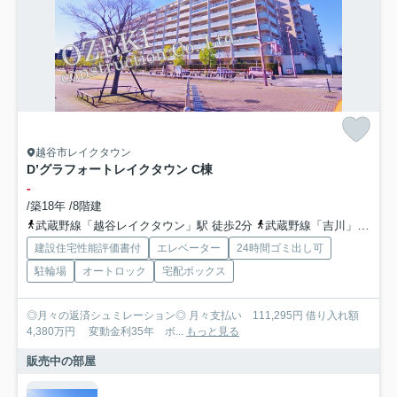
越谷市レイクタウン
D’グラフォートレイクタウン C棟
-
/築18年 /8階建
武蔵野線「越谷レイクタウン」駅 徒歩2分
武蔵野線「吉川」駅 徒歩33分
建設住宅性能評価書付
エレベーター
24時間ゴミ出し可
駐輪場
オートロック
宅配ボックス
◎月々の返済シュミレーション◎ 月々支払い 111,295円 借り入れ額
4,380万円 変動金利35年 ボ...
もっと見る
販売中の部屋