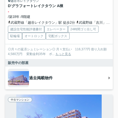
越谷市レイクタウン
D’グラフォートレイクタウン A棟
-
/築18年 /8階建
武蔵野線「越谷レイクタウン」駅 徒歩2分
武蔵野線「吉川」駅 徒歩33分
建設住宅性能評価書付
エレベーター
24時間ゴミ出し可
駐輪場
オートロック
宅配ボックス
◎月々の返済シュミレーション◎ 月々支払い 116,377円 借り入れ額
4,580万円 変動金利35年 ボ...
もっと見る
販売中の部屋
過去掲載物件
中古マンション