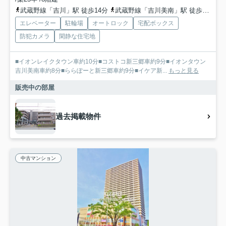
武蔵野線「吉川」駅 徒歩14分
武蔵野線「吉川美南」駅 徒歩23分
エレベーター
駐輪場
オートロック
宅配ボックス
防犯カメラ
閑静な住宅地
■イオンレイクタウン車約10分■コストコ新三郷車約9分■イオンタウン
吉川美南車約8分■ららぽーと新三郷車約9分■イケア新...
もっと見る
販売中の部屋
過去掲載物件
中古マンション