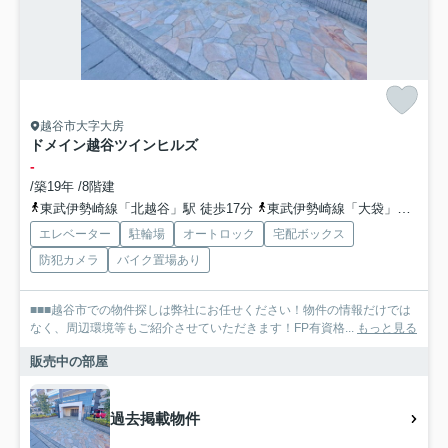
越谷市大字大房
ドメイン越谷ツインヒルズ
-
/築19年 /8階建
東武伊勢崎線「北越谷」駅 徒歩17分
東武伊勢崎線「大袋」駅 徒歩17分車12分
エレベーター
駐輪場
オートロック
宅配ボックス
防犯カメラ
バイク置場あり
■■■越谷市での物件探しは弊社にお任せください！物件の情報だけでは
なく、周辺環境等もご紹介させていただきます！FP有資格...
もっと見る
販売中の部屋
過去掲載物件