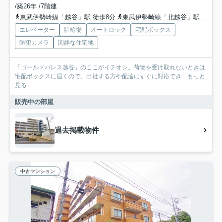
/築26年 /7階建
東武伊勢崎線「越谷」駅 徒歩8分
東武伊勢崎線「北越谷」駅 徒歩16分
エレベーター
駐輪場
オートロック
宅配ボックス
防犯カメラ
閑静な住宅地
「ゴールドパレス越谷」のここがイチオシ。荷物を受け取れないときは
宅配ボックスに届くので、出社する方や配達にすぐに対応でき...
もっと
見る
販売中の部屋
過去掲載物件
中古マンション