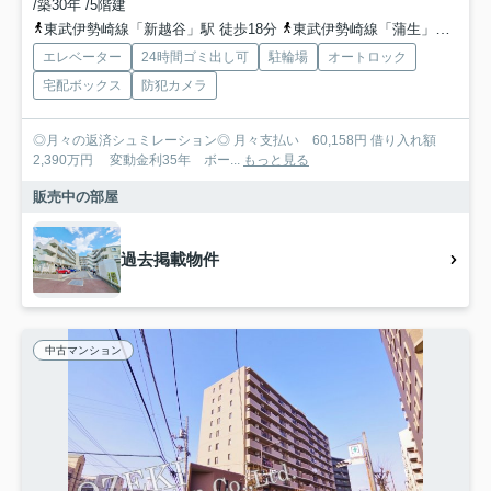
/築30年 /5階建
東武伊勢崎線「新越谷」駅 徒歩18分
東武伊勢崎線「蒲生」駅 徒歩18分
エレベーター
24時間ゴミ出し可
駐輪場
オートロック
宅配ボックス
防犯カメラ
◎月々の返済シュミレーション◎ 月々支払い 60,158円 借り入れ額
2,390万円 変動金利35年 ボー...
もっと見る
販売中の部屋
過去掲載物件
中古マンション