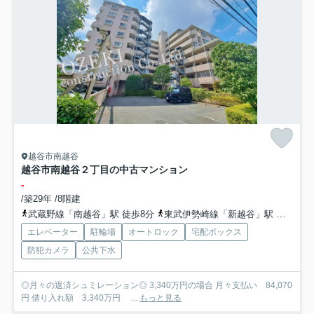
越谷市南越谷
越谷市南越谷２丁目の中古マンション
-
/築29年 /8階建
武蔵野線「南越谷」駅 徒歩8分
東武伊勢崎線「新越谷」駅 徒歩9分
エレベーター
駐輪場
オートロック
宅配ボックス
防犯カメラ
公共下水
◎月々の返済シュミレーション◎ 3,340万円の場合 月々支払い 84,070
円 借り入れ額 3,340万円 ...
もっと見る