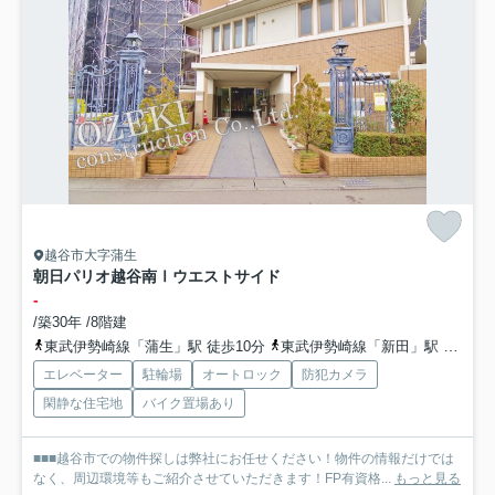
越谷市大字蒲生
朝日パリオ越谷南Ⅰウエストサイド
-
/築30年 /8階建
東武伊勢崎線「蒲生」駅 徒歩10分
東武伊勢崎線「新田」駅 徒歩18分
エレベーター
駐輪場
オートロック
防犯カメラ
閑静な住宅地
バイク置場あり
■■■越谷市での物件探しは弊社にお任せください！物件の情報だけでは
なく、周辺環境等もご紹介させていただきます！FP有資格...
もっと見る