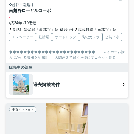
越谷市南越谷
南越谷ローヤルコーポ
-
/築34年 /10階建
東武伊勢崎線「新越谷」駅 徒歩5分
武蔵野線「南越谷」駅 徒歩5分
エレベーター
駐輪場
オートロック
防犯カメラ
公共下水
◆◆◆◆◆◆◆◆◆◆◆◆◆◆◆◆◆◆◆◆◆◆◆◆ マイホーム購
入にかかる費用を削減!! 大関建設で賢くお得にマ...
もっと見る
販売中の部屋
過去掲載物件
中古マンション