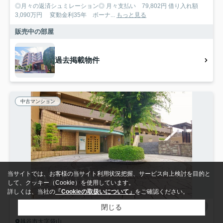
◎月々の返済シュミレーション◎ 月々支払い 79,802円 借り入れ額
3,090万円 変動金利35年 ボーナ...
もっと見る
販売中の部屋
過去掲載物件
中古マンション
当サイトでは、お客様の当サイト利用状況把握、サービス向上検討を目的と
して、クッキー（Cookie）を使用しています。
詳しくは、当社の
「Cookieの取扱いについて」
をご確認ください。
閉じる
越谷市大字袋山