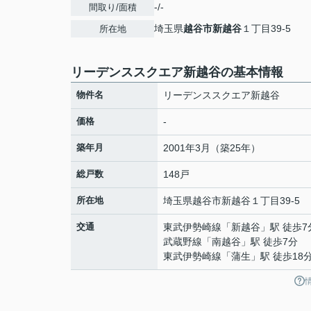
-/-
間取り/面積
埼玉県
越谷市
新越谷
１丁目39-5
所在地
リーデンススクエア新越谷の基本情報
物件名
リーデンススクエア新越谷
価格
-
築年月
2001年3月（築25年）
総戸数
148戸
所在地
埼玉県
越谷市
新越谷
１丁目39-5
交通
東武伊勢崎線
「
新越谷
」駅 徒歩7
武蔵野線
「
南越谷
」駅 徒歩7分
東武伊勢崎線
「
蒲生
」駅 徒歩18