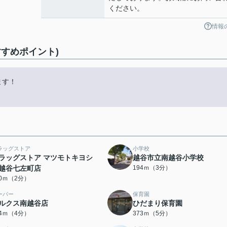
ください。
情報
すめポイント)
ます！
ラッグストア
小学校
ラッグストア マツモトキヨシ
越谷市立南越谷小学校
越谷七左町店
194ｍ（3分）
60ｍ（2分）
ーパー
保育園
ルクス南越谷店
ひだまり保育園
54ｍ（4分）
373ｍ（5分）