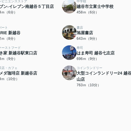
ンビニエンスストア
中学校
ブン-イレブン南越谷５丁目店
越谷市立富士中学校
54ｍ（6分）
458ｍ（6分）
パート
書店
ARIE 新越谷
旭屋書店
02ｍ（8分）
643ｍ（9分）
ァーストフード
寿司
き家 新越谷駅東口店
はま寿司 越谷七左店
83ｍ（9分）
696ｍ（9分）
茶店・カフェ
コインランドリー
メダ珈琲店 新越谷店
大型コインランドリー24 越
39ｍ（10分）
山店
763ｍ（10分）