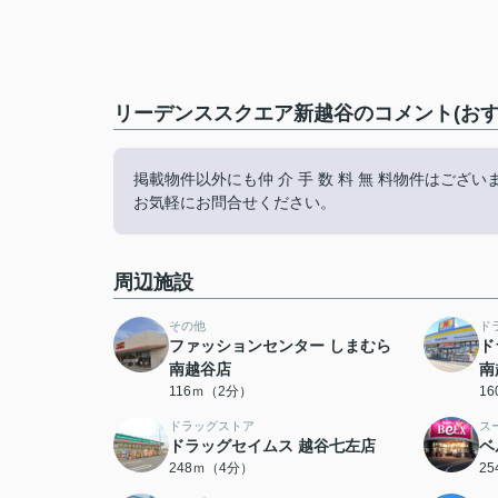
リーデンススクエア新越谷のコメント(おす
掲載物件以外にも仲 介 手 数 料 無 料物件はござい
お気軽にお問合せください。
周辺施設
その他
ド
ファッションセンター しまむら
ド
南越谷店
南
116ｍ（2分）
1
ドラッグストア
ス
ドラッグセイムス 越谷七左店
ベ
248ｍ（4分）
2