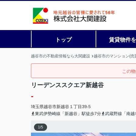
トップ
賃貸物件
越谷市の不動産情報なら大関建設
越谷市のマンション(売
この物
リーデンススクエア新越谷
-
埼玉県
越谷市
新越谷
１丁目39-5
東武伊勢崎線「新越谷」駅徒歩7分
武蔵野線「南越
1
/
5