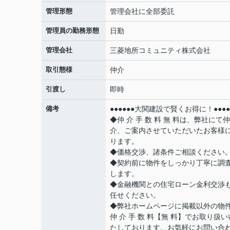
管理形態
管理会社に全部委託
管理員の勤務形態
日勤
管理会社
三菱地所コミュニティ株式会社
取引態様
仲介
引渡し
即時
備考
●●●●●●大関建設で賢くお得に！●●●●
◆仲 介 手 数 料 無 料は、弊社にて仲
介、ご案内させていただいたお客様
ります。
◆価格交渉、諸条件ご相談ください
◆契約前に物件をしっかり丁寧に調
します。
◆金融機関との住宅ローン金利交渉
任せください。
◆弊社ホームページに掲載以外の物
仲 介 手 数 料【無 料】でお取り扱い
たしております。お気軽にお問い合