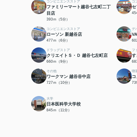
コンビニエンスストア
コ
ファミリーマート越谷七左町二丁
セ
目店
4
393ｍ（5分）
コンビニエンスストア
デ
ローソン 新越谷店
V
477ｍ（6分）
6
ドラッグストア
フ
クリエイトＳ・Ｄ 越谷七左町店
す
660ｍ（9分）
6
その他
喫
ワークマン 越谷谷中店
コ
727ｍ（10分）
7
大学
日本医科学大学校
845ｍ（11分）