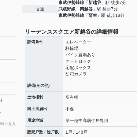
東武伊勢崎線
「
新越谷
」駅 徒歩7分
武蔵野線
「
南越谷
」駅 徒歩7分
交通
東武伊勢崎線
「
蒲生
」駅 徒歩18分
リーデンススクエア新越谷の詳細情報
設備条件
エレベーター
駐輪場
バイク置場あり
オートロック
宅配ボックス
防犯カメラ
設備(その他)
-
土地権利
所有権
分
国土法届出
不要
分
用途地域
第一種中高層住居専用
情報の見方
販売戸数 / 総戸数
1戸 / 148戸