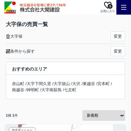
0
お気に入り
大字保の売買一覧
大字保
変更
条件から探す
変更
おすすめのエリア
赤山町
/
大字下間久里
/
大字袋山
/
大沢
/
東越谷
/
宮本町
/
南越谷
/
神明町
/
大字南荻島
/
七左町
1
棟
1
件
中古マンション