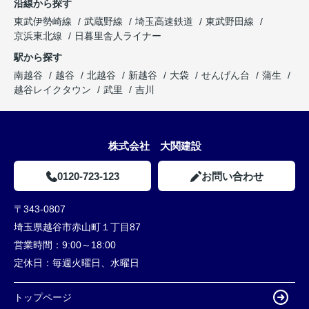
沿線から探す
東武伊勢崎線
武蔵野線
埼玉高速鉄道
東武野田線
京浜東北線
日暮里舎人ライナー
駅から探す
南越谷
越谷
北越谷
新越谷
大袋
せんげん台
蒲生
越谷レイクタウン
武里
吉川
株式会社 大関建設
0120-723-123
お問い合わせ
〒343-0807
埼玉県越谷市赤山町１丁目87
営業時間：
9:00～18:00
定休日：
毎週火曜日、水曜日
トップページ