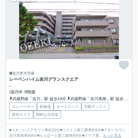
吉川市大字保
レーベンハイム吉川グランスクエア
-
/築25年 /8階建
武蔵野線「吉川」駅 徒歩14分
武蔵野線「吉川美南」駅 徒歩23分
エレベーター
駐輪場
オートロック
宅配ボックス
防犯カメラ
閑静な住宅地
■イオンレイクタウン車約10分■コストコ新三郷車約9分■イオンタウン
吉川美南車約8分■ららぽーと新三郷車約9分■イケア新...
もっと見る