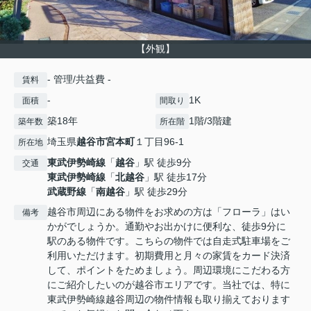
【外観】
- 管理/共益費 -
賃料
-
1K
面積
間取り
築18年
1階/3階建
築年数
所在階
埼玉県
越谷市
宮本町
１丁目96-1
所在地
東武伊勢崎線
「
越谷
」駅 徒歩9分
交通
東武伊勢崎線
「
北越谷
」駅 徒歩17分
武蔵野線
「
南越谷
」駅 徒歩29分
越谷市周辺にある物件をお求めの方は「フローラ」はい
備考
かがでしょうか。通勤やお出かけに便利な、徒歩9分に
駅のある物件です。こちらの物件では自走式駐車場をご
利用いただけます。初期費用と月々の家賃をカード決済
して、ポイントをためましょう。周辺環境にこだわる方
にご紹介したいのが越谷市エリアです。当社では、特に
東武伊勢崎線越谷周辺の物件情報も取り揃えております