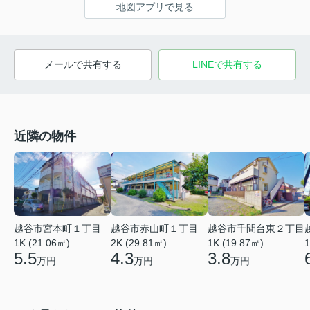
地図アプリで見る
メールで共有する
LINEで共有する
近隣の物件
越谷市宮本町１丁目
越谷市赤山町１丁目
越谷市千間台東２丁目
1K (21.06㎡)
2K (29.81㎡)
1
1K (19.87㎡)
5.5
4.3
3.8
万円
万円
万円