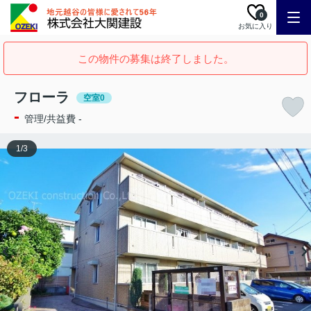
0
お気に入り
この物件の募集は終了しました。
フローラ
空室0
-
管理/共益費 -
1
/
3