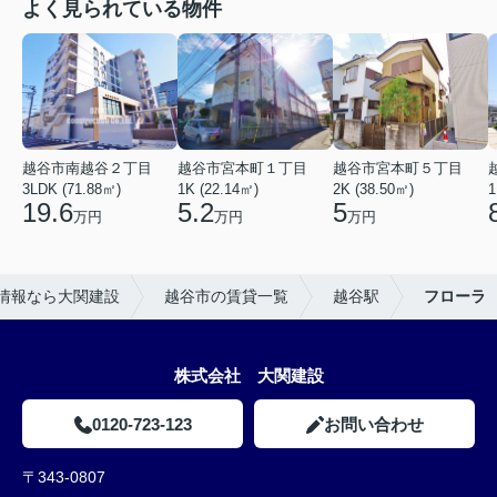
よく見られている物件
越谷市南越谷２丁目
越谷市宮本町１丁目
越谷市宮本町５丁目
3LDK (71.88㎡)
1K (22.14㎡)
2K (38.50㎡)
1
19.6
5.2
5
万円
万円
万円
情報なら大関建設
越谷市の賃貸一覧
越谷駅
フローラ
株式会社 大関建設
0120-723-123
お問い合わせ
〒343-0807