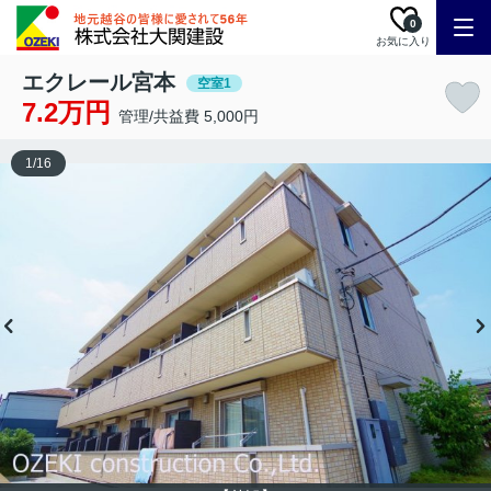
0
お気に入り
エクレール宮本
空室1
7.2万円
管理/共益費 5,000円
1
/
16