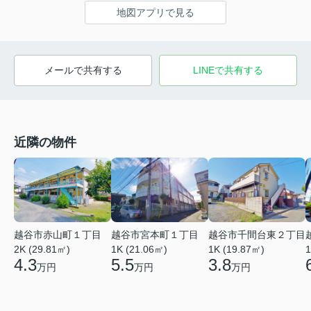
地図アプリで見る
メールで共有する
LINEで共有する
近隣の物件
越谷市赤山町１丁目
越谷市宮本町１丁目
越谷市千間台東２丁目
2K (29.81㎡)
1K (21.06㎡)
1
1K (19.87㎡)
4.3
5.5
3.8
万円
万円
万円