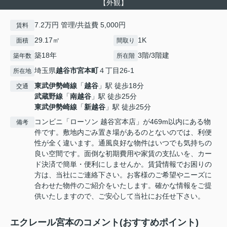
【外観】
7.2万円 管理/共益費 5,000円
賃料
29.17㎡
1K
面積
間取り
築18年
3階/3階建
築年数
所在階
埼玉県
越谷市
宮本町
４丁目26-1
所在地
東武伊勢崎線
「
越谷
」駅 徒歩18分
交通
武蔵野線
「
南越谷
」駅 徒歩25分
東武伊勢崎線
「
新越谷
」駅 徒歩25分
コンビニ「ローソン 越谷宮本店」が469m以内にある物
備考
件です。敷地内ごみ置き場があるのとないのでは、利便
性が全く違います。通風良好な物件はいつでも気持ちの
良い空間です。面倒な初期費用や家賃の支払いを、カー
ド決済で簡単・便利にしませんか。賃貸情報でお困りの
方は、当社にご連絡下さい。お客様のご希望やニーズに
合わせた物件のご紹介をいたします。確かな情報をご提
供いたしますので、ご安心して当社にお任せ下さい。
エクレール宮本のコメント(おすすめポイント)