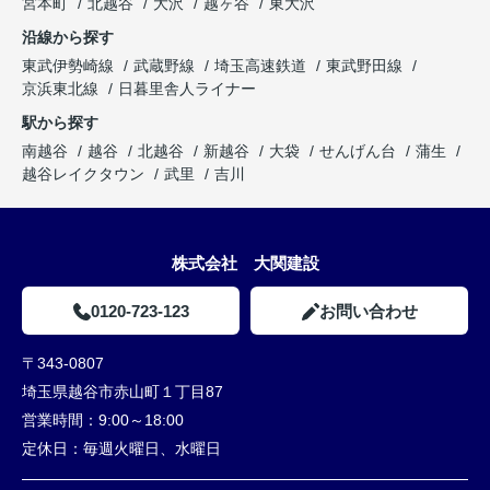
宮本町
北越谷
大沢
越ヶ谷
東大沢
沿線から探す
東武伊勢崎線
武蔵野線
埼玉高速鉄道
東武野田線
京浜東北線
日暮里舎人ライナー
駅から探す
南越谷
越谷
北越谷
新越谷
大袋
せんげん台
蒲生
越谷レイクタウン
武里
吉川
株式会社 大関建設
0120-723-123
お問い合わせ
〒343-0807
埼玉県越谷市赤山町１丁目87
営業時間：
9:00～18:00
定休日：
毎週火曜日、水曜日