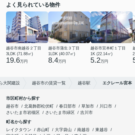
よく見られている物件
越谷市南越谷２丁目
越谷市蒲生３丁目
越谷市宮本町１丁目
3LDK (71.88㎡)
1LDK (40.07㎡)
1K (22.14㎡)
2
19.6
8.4
5.2
万円
万円
万円
ら大関建設
越谷市の賃貸一覧
越谷駅
エクレール宮本
市区町村から探す
越谷市
北葛飾郡松伏町
春日部市
草加市
川口市
さいたま市岩槻区
さいたま市緑区
吉川市
町名から探す
レイクタウン
赤山町
大字袋山
南越谷
東越谷