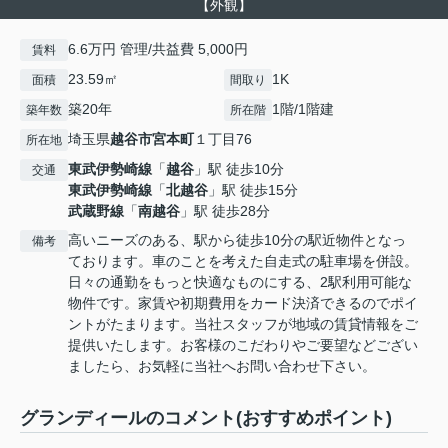
【外観】
6.6万円 管理/共益費 5,000円
賃料
23.59㎡
1K
面積
間取り
築20年
1階/1階建
築年数
所在階
埼玉県
越谷市
宮本町
１丁目76
所在地
東武伊勢崎線
「
越谷
」駅 徒歩10分
交通
東武伊勢崎線
「
北越谷
」駅 徒歩15分
武蔵野線
「
南越谷
」駅 徒歩28分
高いニーズのある、駅から徒歩10分の駅近物件となっ
備考
ております。車のことを考えた自走式の駐車場を併設。
日々の通勤をもっと快適なものにする、2駅利用可能な
物件です。家賃や初期費用をカード決済できるのでポイ
ントがたまります。当社スタッフが地域の賃貸情報をご
提供いたします。お客様のこだわりやご要望などござい
ましたら、お気軽に当社へお問い合わせ下さい。
グランディールのコメント(おすすめポイント)