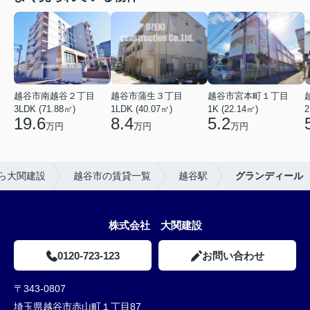
越谷市南越谷２丁目
越谷市蒲生３丁目
越谷市宮本町１丁目
3LDK (71.88㎡)
1LDK (40.07㎡)
1K (22.14㎡)
2
19.6
8.4
5.2
万円
万円
万円
ら大関建設
越谷市の賃貸一覧
越谷駅
グランディール
株式会社 大関建設
0120-723-123
お問い合わせ
〒343-0807
埼玉県越谷市赤山町１丁目87