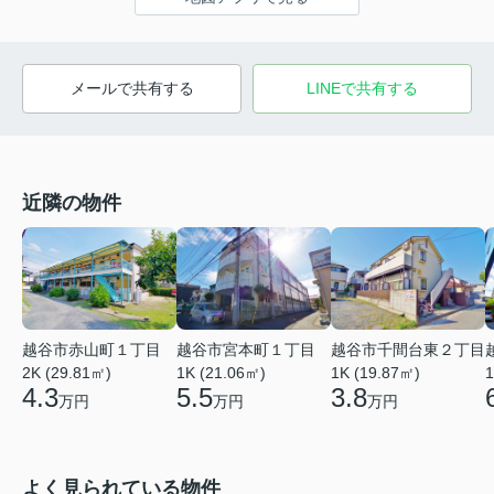
メールで共有する
LINEで共有する
近隣の物件
越谷市赤山町１丁目
越谷市宮本町１丁目
越谷市千間台東２丁目
2K (29.81㎡)
1K (21.06㎡)
1
1K (19.87㎡)
4.3
5.5
3.8
万円
万円
万円
よく見られている物件