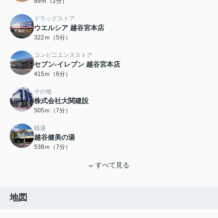
89ｍ（2分）
ドラッグストア
ウエルシア 越谷宮本店
322ｍ（5分）
コンビニエンスストア
セブン‐イレブン 越谷宮本店
415ｍ（6分）
その他
株式会社大関建設
505ｍ（7分）
銭湯
越谷健美の湯
538ｍ（7分）
すべて見る
地図