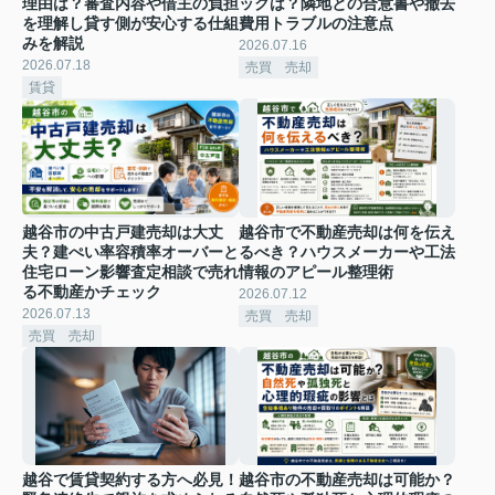
理由は？審査内容や借主の負担
ックは？隣地との合意書や撤去
を理解し貸す側が安心する仕組
費用トラブルの注意点
みを解説
2026.07.16
2026.07.18
売買 売却
賃貸
越谷市の中古戸建売却は大丈
越谷市で不動産売却は何を伝え
夫？建ぺい率容積率オーバーと
るべき？ハウスメーカーや工法
住宅ローン影響査定相談で売れ
情報のアピール整理術
る不動産かチェック
2026.07.12
2026.07.13
売買 売却
売買 売却
越谷で賃貸契約する方へ必見！
越谷市の不動産売却は可能か？