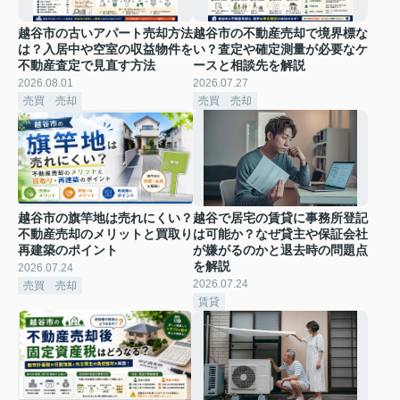
越谷市の古いアパート売却方法
越谷市の不動産売却で境界標な
は？入居中や空室の収益物件を
い？査定や確定測量が必要なケ
不動産査定で見直す方法
ースと相談先を解説
2026.08.01
2026.07.27
売買 売却
売買 売却
越谷市の旗竿地は売れにくい？
越谷で居宅の賃貸に事務所登記
不動産売却のメリットと買取り
は可能か？なぜ貸主や保証会社
再建築のポイント
が嫌がるのかと退去時の問題点
を解説
2026.07.24
2026.07.24
売買 売却
賃貸