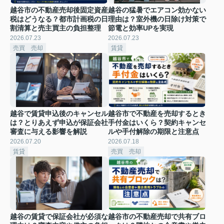
越谷市の不動産売却後固定資産
越谷の猛暑でエアコン効かない
税はどうなる？都市計画税の日
理由は？室外機の日除け対策で
割清算と売主買主の負担整理
節電と効率UPを実現
2026.07.23
2026.07.23
売買 売却
賃貸
越谷で賃貸申込後のキャンセル
越谷市で不動産を売却するとき
は？とりあえず申込が保証会社
手付金はいくら？契約キャンセ
審査に与える影響を解説
ルや手付解除の期限と注意点
2026.07.20
2026.07.18
賃貸
売買 売却
越谷の賃貸で保証会社が必須な
越谷市の不動産売却で共有ブロ