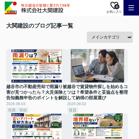
0
お気に入り
大関建設のブログ記事一覧
越谷市の不動産売却で雨漏り被
越谷で賃貸物件探しを始めるコ
害が見つかったら？火災保険と
ツは？希望条件と妥協点を整理
告知義務申告のポイントを解説
して納得の部屋選び
2026.08.03
2026.08.02
売買 売却
賃貸