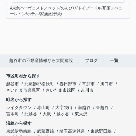
#東急ハーヴェスト／ペット/のんびり/トイプードル/那須／ペニ
ーレイン/ホテル/家族旅行/犬/
越谷市の不動産情報なら大関建設
ブログ
一覧
市区町村から探す
越谷市
北葛飾郡松伏町
春日部市
草加市
川口市
さいたま市岩槻区
さいたま市緑区
吉川市
町名から探す
レイクタウン
赤山町
大字袋山
南越谷
東越谷
宮本町
北越谷
大沢
越ヶ谷
東大沢
沿線から探す
東武伊勢崎線
武蔵野線
埼玉高速鉄道
東武野田線