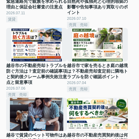
緊急連絡先で親族を求められる
自然死や孤独死と心理的瑕疵の
理由と保証会社審査の注意点
影響や告知事項あり買取りのポ
イント
2026.07.11
2026.07.10
賃貸
売買 売却
越谷市の不動産売却トラブルを
越谷市で家を売るとき庭の越境
防ぐ方法は？査定前の確認事項
は？不動産売却査定前に隣地ト
と契約後クレーム事例失敗注意
ラブルを防ぐ確認ポイント
点と留意事項
2026.07.04
2026.07.06
売買 売却
売買 売却
越谷で賃貸のペット可物件はあ
越谷市の不動産売買契約後は何