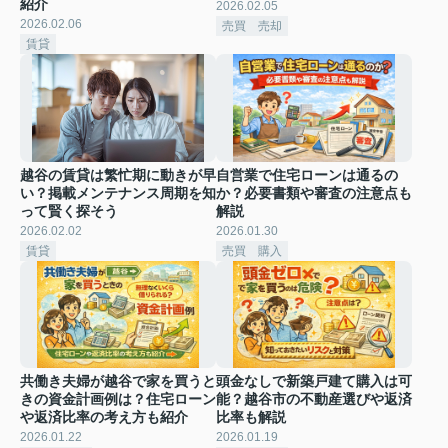
紹介
2026.02.05
2026.02.06
売買 売却
賃貸
越谷の賃貸は繁忙期に動きが早
自営業で住宅ローンは通るの
い？掲載メンテナンス周期を知
か？必要書類や審査の注意点も
って賢く探そう
解説
2026.02.02
2026.01.30
賃貸
売買 購入
共働き夫婦が越谷で家を買うと
頭金なしで新築戸建て購入は可
きの資金計画例は？住宅ローン
能？越谷市の不動産選びや返済
や返済比率の考え方も紹介
比率も解説
2026.01.22
2026.01.19