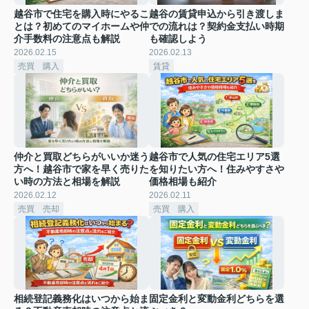
越谷市で住宅を購入時にやるこ
越谷の賃貸申込から引き渡しま
とは？初めてのマイホームや仲
での流れは？契約金支払い時期
介手数料の注意点も解説
も確認しよう
2026.02.15
2026.02.13
売買 購入
賃貸
仲介と買取どちらがいいか迷う
越谷市で人気の住宅エリア5選
方へ！越谷市で家を早く売りた
を知りたい方へ！住みやすさや
い時の方法と相場を解説
価格相場も紹介
2026.02.12
2026.02.11
売買 売却
売買 購入
相続登記義務化はいつから始ま
固定金利と変動金利どちらを選