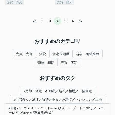
売買 購入
売買 購入
2
3
4
5
6
おすすめのカテゴリ
売買 売却
賃貸
住宅豆知識
越谷 地域情報
売買 相続
売買 査定
おすすめのタグ
#売却／査定／不動産／越谷／相場／一括査定
#住宅購入／越谷／新築／中古／戸建て／マンション／土地
#東急ハーヴェスト／ペット/のんびり/トイプードル/那須／ペニ
ーレイン/ホテル/家族旅行/犬/