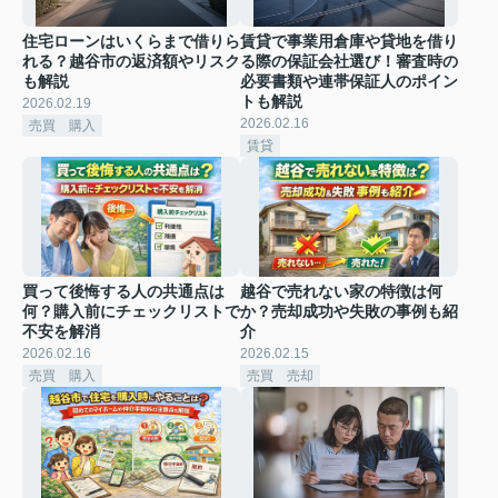
住宅ローンはいくらまで借りら
賃貸で事業用倉庫や貸地を借り
れる？越谷市の返済額やリスク
る際の保証会社選び！審査時の
も解説
必要書類や連帯保証人のポイン
トも解説
2026.02.19
2026.02.16
売買 購入
賃貸
買って後悔する人の共通点は
越谷で売れない家の特徴は何
何？購入前にチェックリストで
か？売却成功や失敗の事例も紹
不安を解消
介
2026.02.16
2026.02.15
売買 購入
売買 売却