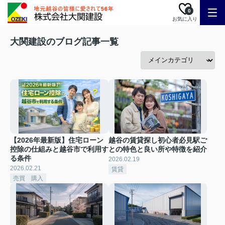
0
お気に入り
大関建設のブログ記事一覧
【2026年最新版】住宅ローン
越谷の賃貸探し初心者必見駅ご
控除の仕組みと越谷市で利用す
との特色と良い所や特徴を紹介
る条件
2026.02.19
2026.02.21
賃貸
売買 購入