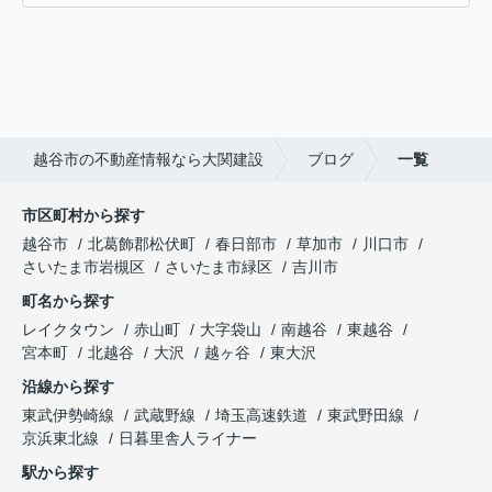
越谷市の不動産情報なら大関建設
ブログ
一覧
市区町村から探す
越谷市
北葛飾郡松伏町
春日部市
草加市
川口市
さいたま市岩槻区
さいたま市緑区
吉川市
町名から探す
レイクタウン
赤山町
大字袋山
南越谷
東越谷
宮本町
北越谷
大沢
越ヶ谷
東大沢
沿線から探す
東武伊勢崎線
武蔵野線
埼玉高速鉄道
東武野田線
京浜東北線
日暮里舎人ライナー
駅から探す