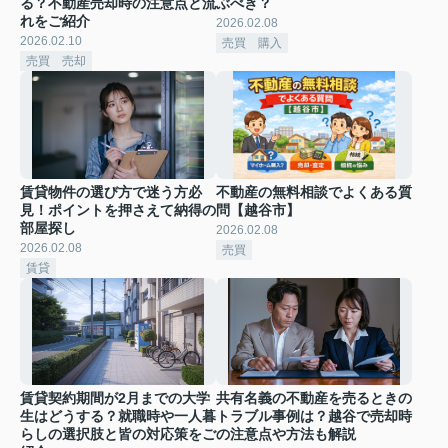
る？不動産売却時の注意点と流
ぶべき？
れをご紹介
2026.02.08
2026.02.10
売買 購入
売買 売却
賃貸物件の選び方で迷う方必
不動産の無料相談でよくある質
見！ポイントを押さえて納得の
問【越谷市】
部屋探し
2026.02.08
2026.02.08
売買
賃貸
賃貸契約期間が2月までの大学
共有名義の不動産を売るときの
生はどうする？就職時や一人暮
トラブル事例は？越谷で売却時
らしの選択肢と皆の対応策をご
の注意点や方法も解説