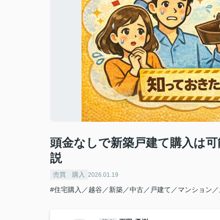
頭金なしで新築戸建て購入は可
説
売買 購入
2026.01.19
#住宅購入／越谷／新築／中古／戸建て／マンション／