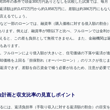
済期間35年の条件で頭金300万円ありとなしを比較した試算では、毎月
総返済額は約3,472万円から約3,858万円に。差額は約386万円にもな
言えるでしょう。
5など一部のローンでは、融資率（購入価格に対する借入額の割合
あります。例えば、融資率が9割以下と比べ、フルローンでは金利
考えると、この差も負担として無視できません。 また、金融機関は
もあります。
。フルローンにより借入額が大きいと、住宅価値の下落や返済が
却価格を上回る「担保割れ（オーバーローン）」のリスクが生じ
返済できず、差額を自己資金で補う必要が出るため、注意が必要
金計画と収支比率の見直しポイント
るには、返済負担率（手取り収入に対する返済額の割合）の目安