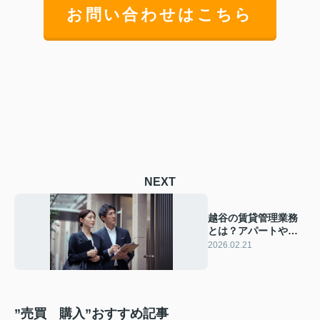
お問い合わせはこちら
NEXT
越谷の賃貸管理業務
とは？アパートやマ
ンション所有者の費
2026.02.21
用と敷金管理も解説
”売買 購入”おすすめ記事