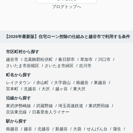
ブログトップへ
【2026年最新版】住宅ローン控除の仕組みと越谷市で利用する条件
市区町村から探す
越谷市
北葛飾郡松伏町
春日部市
草加市
川口市
さいたま市岩槻区
さいたま市緑区
吉川市
町名から探す
レイクタウン
赤山町
大字袋山
南越谷
東越谷
宮本町
北越谷
大沢
越ヶ谷
東大沢
沿線から探す
東武伊勢崎線
武蔵野線
埼玉高速鉄道
東武野田線
京浜東北線
日暮里舎人ライナー
駅から探す
南越谷
越谷
北越谷
新越谷
大袋
せんげん台
蒲生