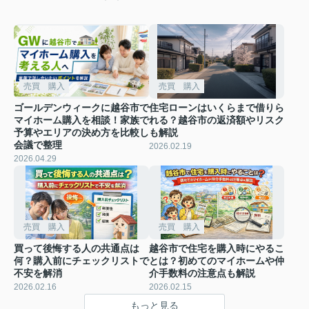
売買 購入
売買 購入
ゴールデンウィークに越谷市で
住宅ローンはいくらまで借りら
マイホーム購入を相談！家族で
れる？越谷市の返済額やリスク
予算やエリアの決め方を比較し
も解説
会議で整理
2026.02.19
2026.04.29
売買 購入
売買 購入
買って後悔する人の共通点は
越谷市で住宅を購入時にやるこ
何？購入前にチェックリストで
とは？初めてのマイホームや仲
不安を解消
介手数料の注意点も解説
2026.02.16
2026.02.15
もっと見る