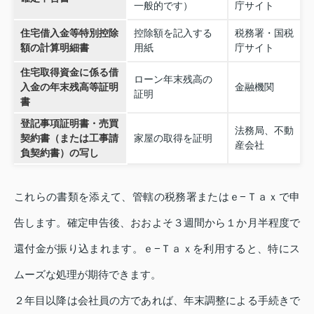
一般的です）
庁サイト
住宅借入金等特別控除
控除額を記入する
税務署・国税
額の計算明細書
用紙
庁サイト
住宅取得資金に係る借
ローン年末残高の
入金の年末残高等証明
金融機関
証明
書
登記事項証明書・売買
法務局、不動
契約書（または工事請
家屋の取得を証明
産会社
負契約書）の写し
これらの書類を添えて、管轄の税務署またはｅ−Ｔａｘで申
告します。確定申告後、おおよそ３週間から１か月半程度で
還付金が振り込まれます。ｅ−Ｔａｘを利用すると、特にス
ムーズな処理が期待できます。
２年目以降は会社員の方であれば、年末調整による手続きで