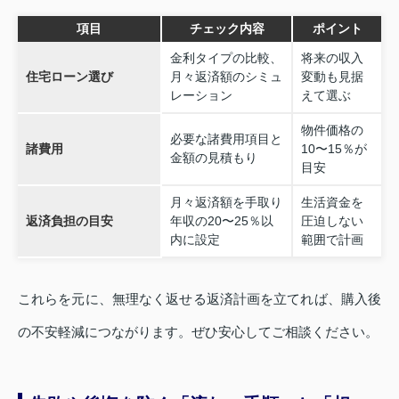
項目
チェック内容
ポイント
金利タイプの比較、
将来の収入
住宅ローン選び
月々返済額のシミュ
変動も見据
レーション
えて選ぶ
物件価格の
必要な諸費用項目と
諸費用
10〜15％が
金額の見積もり
目安
月々返済額を手取り
生活資金を
返済負担の目安
年収の20〜25％以
圧迫しない
内に設定
範囲で計画
これらを元に、無理なく返せる返済計画を立てれば、購入後
の不安軽減につながります。ぜひ安心してご相談ください。