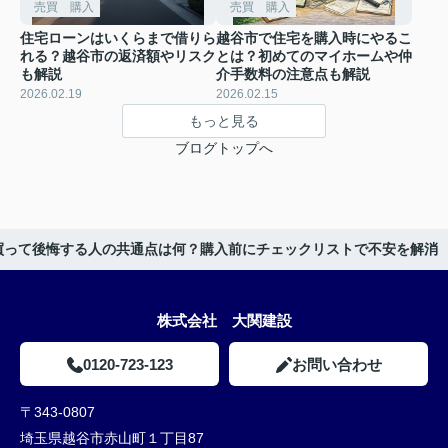
売買 購入
売買 購入
住宅ローンはいくらまで借りら
越谷市で住宅を購入時にやるこ
れる？越谷市の返済額やリスク
とは？初めてのマイホームや仲
も解説
介手数料の注意点も解説
2026.02.19
2026.02.15
もっと見る
ブログトップへ
買って後悔する人の共通点は何？購入前にチェックリストで不安を解消
株式会社 大関建設
0120-723-123
お問い合わせ
〒343-0807
埼玉県越谷市赤山町１丁目87