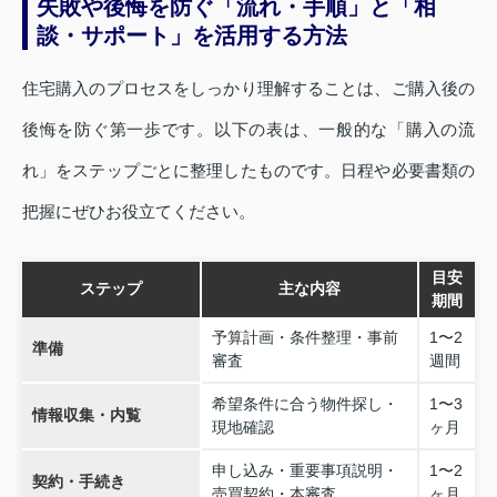
失敗や後悔を防ぐ「流れ・手順」と「相
談・サポート」を活用する方法
住宅購入のプロセスをしっかり理解することは、ご購入後の
後悔を防ぐ第一歩です。以下の表は、一般的な「購入の流
れ」をステップごとに整理したものです。日程や必要書類の
把握にぜひお役立てください。
目安
ステップ
主な内容
期間
予算計画・条件整理・事前
1〜2
準備
審査
週間
希望条件に合う物件探し・
1〜3
情報収集・内覧
現地確認
ヶ月
申し込み・重要事項説明・
1〜2
契約・手続き
売買契約・本審査
ヶ月