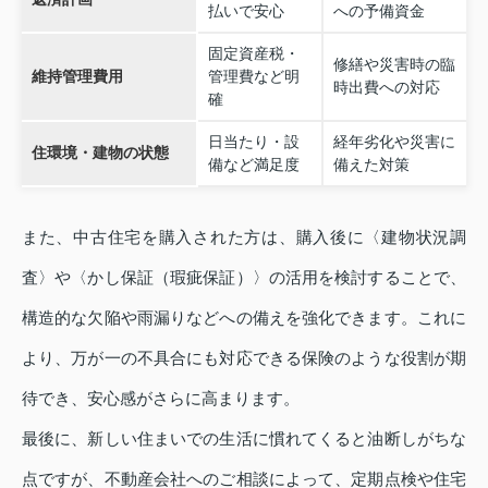
払いで安心
への予備資金
固定資産税・
修繕や災害時の臨
維持管理費用
管理費など明
時出費への対応
確
日当たり・設
経年劣化や災害に
住環境・建物の状態
備など満足度
備えた対策
また、中古住宅を購入された方は、購入後に〈建物状況調
査〉や〈かし保証（瑕疵保証）〉の活用を検討することで、
構造的な欠陥や雨漏りなどへの備えを強化できます。これに
より、万が一の不具合にも対応できる保険のような役割が期
待でき、安心感がさらに高まります。
最後に、新しい住まいでの生活に慣れてくると油断しがちな
点ですが、不動産会社へのご相談によって、定期点検や住宅