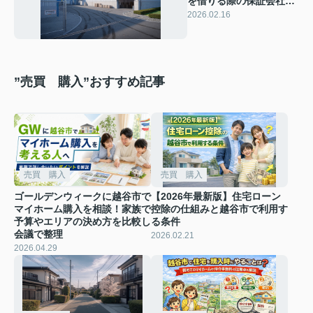
を借りる際の保証会社選
び！審査時の必要書類や
2026.02.16
連帯保証人のポイントも
解説
”売買 購入”おすすめ記事
売買 購入
売買 購入
ゴールデンウィークに越谷市で
【2026年最新版】住宅ローン
マイホーム購入を相談！家族で
控除の仕組みと越谷市で利用す
予算やエリアの決め方を比較し
る条件
会議で整理
2026.02.21
2026.04.29