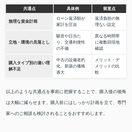
共通点
具体例
留意点
ローン返済額が
返済負担の無
無理な資金計画
家計を圧迫
理ない設定
騒音や日当た
異なる時間帯
立地・環境の見落とし
り、交通利便性
に複数回現地
の不備
確認
中古の設備老朽
メリット・デ
購入タイプ別の違い理
化、新築の価格
メリットの比
解不足
過大
較
以上のような共通点を事前に把握することで、購入後の後悔
は大幅に減らせます。購入前にはしっかり計画を立て、専門
家へのご相談も検討されることをおすすめします。