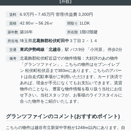
【外観】
6.9万円～7.45万円 管理/共益費 3,200円
賃料
42.80㎡～56.26㎡
1LDK
面積
間取り
築16年
1階/2階建
築年数
所在階
埼玉県
北葛飾郡松伏町
田中
３丁目２－１４
所在地
東武伊勢崎線
「
北越谷
」駅 バス9分 「小河原」 停歩2分
交通
北葛飾郡松伏町近辺での物件情報：大好評のあの物件
備考
「グランツファイン」。こちらの物件はセブン‐イレブ
ン 松伏町松伏店まで383mにあります。こちらのアパー
トは自走式駐車場がご利用いただけます。カード決済で
あれば、現金が手元になくてもお支払いできます。賃貸
物件のことなら、豊富な物件情報を取り扱う当社にお任
せ下さい。当社スタッフが、お客様のライフスタイルに
合った物件をご紹介いたします。
グランツファインのコメント(おすすめポイント)
こちらの物件は越谷市立新栄中学校が1248m以内にあります。自