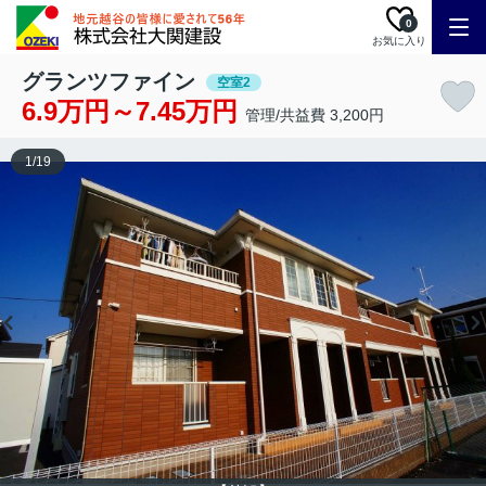
0
お気に入り
グランツファイン
空室2
6.9万円～7.45万円
管理/共益費 3,200円
1
/
19