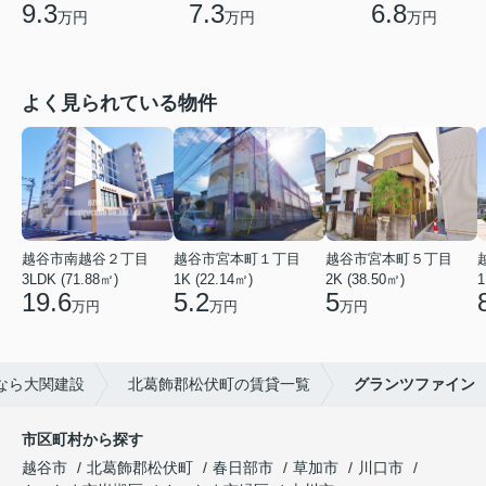
9.3
7.3
6.8
万円
万円
万円
よく見られている物件
越谷市南越谷２丁目
越谷市宮本町１丁目
越谷市宮本町５丁目
3LDK (71.88㎡)
1K (22.14㎡)
2K (38.50㎡)
1
19.6
5.2
5
万円
万円
万円
なら大関建設
北葛飾郡松伏町の賃貸一覧
グランツファイン
市区町村から探す
越谷市
北葛飾郡松伏町
春日部市
草加市
川口市