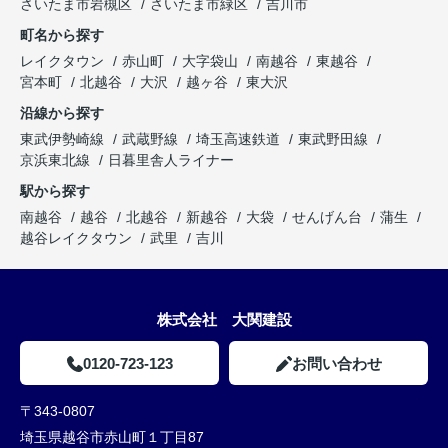
さいたま市岩槻区
さいたま市緑区
吉川市
町名から探す
レイクタウン
赤山町
大字袋山
南越谷
東越谷
宮本町
北越谷
大沢
越ヶ谷
東大沢
沿線から探す
東武伊勢崎線
武蔵野線
埼玉高速鉄道
東武野田線
京浜東北線
日暮里舎人ライナー
駅から探す
南越谷
越谷
北越谷
新越谷
大袋
せんげん台
蒲生
越谷レイクタウン
武里
吉川
株式会社 大関建設
0120-723-123
お問い合わせ
〒343-0807
埼玉県越谷市赤山町１丁目87