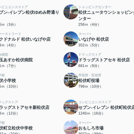
ンビニエンスストア
ショッピングセンター
ブン-イレブン松伏ゆめみ野通り
松伏ニュータウンショッピン
ンター
16ｍ（3分）
256ｍ（4分）
ァーストフード
スーパー
クドナルド 松伏いなげや店
いなげや 松伏店
03ｍ（4分）
352ｍ（5分）
合病院
ドラッグストア
玉あすか松伏病院
ドラッグストアセキ 松伏店
81ｍ（7分）
681ｍ（9分）
学校
市役所・区役所
伏小学校
松伏町役場
75ｍ（10分）
799ｍ（10分）
ラッグストア
コンビニエンスストア
ラッグストアセキ新松伏店
セブン‐イレブン 松伏町松伏
33ｍ（12分）
1240ｍ（16分）
学校
スーパー
伏町立松伏中学校
おもしろ市場