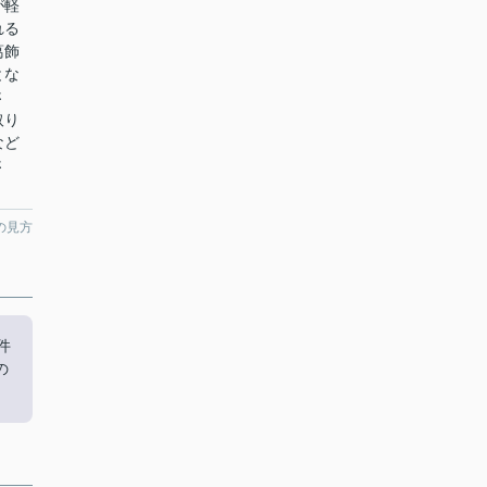
が軽
れる
葛飾
とな
さ
取り
など
さ
の見方
件
の