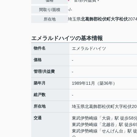
-
管理/共益費
-
価格
-/-
間取り/面積
埼玉県
北葛飾郡松伏町
大字松伏
2074
所在地
エメラルドハイツの基本情報
物件名
エメラルドハイツ
価格
-
管理/共益費
-
築年月
1989年11月（築36年）
総戸数
-
所在地
埼玉県
北葛飾郡松伏町
大字松伏
20
交通
東武伊勢崎線
「
大袋
」駅 徒歩58
東武伊勢崎線
「
北越谷
」駅 徒歩6
東武伊勢崎線
「
せんげん台
」駅 徒