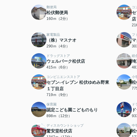
郵便局
コ
松伏郵便局
セ
160ｍ（2分）
店
2
家電製品
フ
（株）マスナオ
マ
290ｍ（4分）
3
ドラッグストア
総
ウェルパーク松伏店
埼
415ｍ（6分）
4
コンビニエンスストア
小
セブン‐イレブン 松伏ゆめみ野東
松
１丁目店
7
719ｍ（9分）
保育園
ド
認定こども園こどものもり
ド
898ｍ（12分）
9
ディスカウントショップ
中
驚安堂松伏店
松