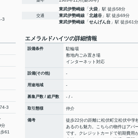
1989年11月(築36年)
築年
東武伊勢崎線
「
大袋
」駅 徒歩58分
東武伊勢崎線
「
北越谷
」駅 徒歩69分
交通
-3
東武伊勢崎線
「
せんげん台
」駅 徒歩61
エメラルドハイツの詳細情報
設備条件
駐輪場
敷地内ごみ置き場
インターネット対応
設備(その他)
-
用途地域
-
募集戸数 / 総戸数
- / -
74-3
取引態様
仲介
分
備考
徒歩22分の距離に松伏町立松伏中学
9分
あるのも魅力。こちらの物件はアパ
歩61
です。クレジットカードで初期費用