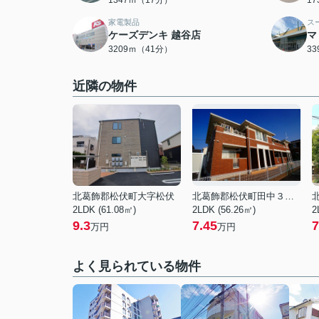
1347ｍ（17分）
1
家電製品
ス
ケーズデンキ 越谷店
マ
3209ｍ（41分）
3
近隣の物件
北葛飾郡松伏町大字松伏
北葛飾郡松伏町田中３丁目
2LDK (61.08㎡)
2LDK (56.26㎡)
2
9.3
7.45
7
万円
万円
よく見られている物件