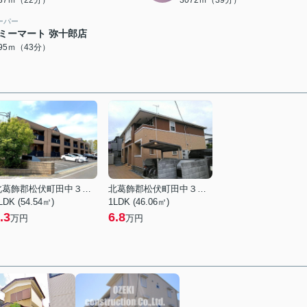
737ｍ（22分）
3072ｍ（39分）
ーパー
ミーマート 弥十郎店
395ｍ（43分）
北葛飾郡松伏町田中３丁目
北葛飾郡松伏町田中３丁目
LDK (54.54㎡)
1LDK (46.06㎡)
.3
6.8
万円
万円