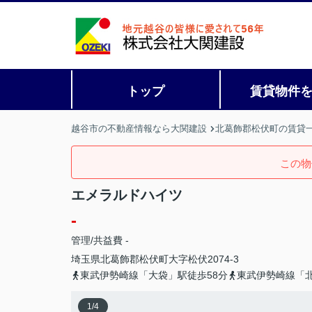
トップ
賃貸物件
越谷市の不動産情報なら大関建設
北葛飾郡松伏町の賃貸
この物
エメラルドハイツ
-
管理/共益費 -
埼玉県
北葛飾郡松伏町
大字松伏
2074-3
東武伊勢崎線「大袋」駅徒歩58分
東武伊勢崎線「北
1
/
4