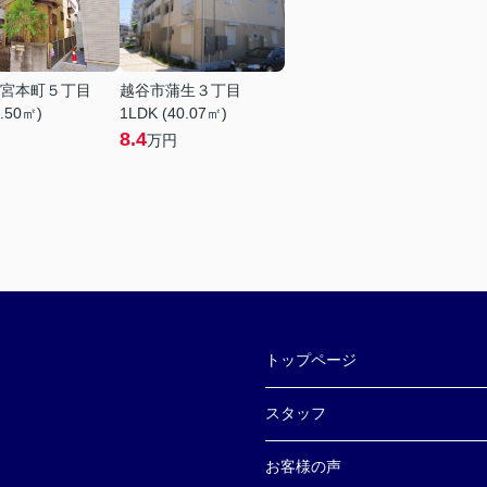
宮本町５丁目
越谷市蒲生３丁目
8.50㎡)
1LDK (40.07㎡)
8.4
万円
トップページ
スタッフ
お客様の声