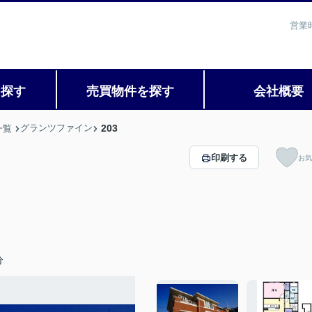
営業
を探す
売買物件を探す
会社概要
グランツファイン
203
一覧
印刷する
お気
分