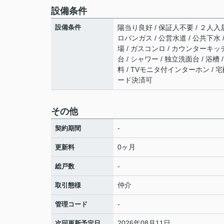
設備条件
設備条件
陽当り良好 / 保証人不要 / ２人入
ロパンガス / 公営水道 / 公共下水 
場 / ガスコンロ / カウンターキッ
台 / シャワー / 独立洗面台 / 浴
料 / TVモニタ付インターホン / 宅
ード決済可
その他
-
契約期間
0ヶ月
更新料
-
総戸数
仲介
取引態様
-
管理コード
2026年08月11日
次回更新予定日