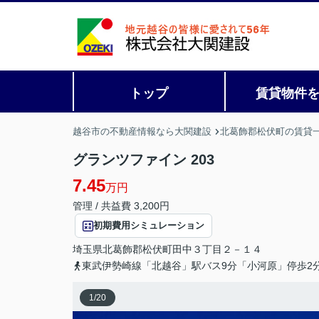
トップ
賃貸物件
越谷市の不動産情報なら大関建設
北葛飾郡松伏町の賃貸
グランツファイン 203
7.45
万円
管理 / 共益費 3,200円
初期費用シミュレーション
埼玉県
北葛飾郡松伏町
田中
３丁目２－１４
東武伊勢崎線「北越谷」駅バス9分「小河原」停歩2
1
/
20