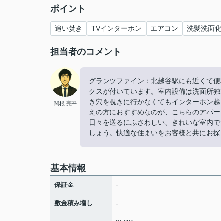
ポイント
追い焚き
TVインターホン
エアコン
洗髪洗面
担当者のコメント
グランツファイン：北越谷駅にも近くて便
クスが付いています。室内設備は洗面所独
き穴を覗きに行かなくてもインターホン越
関根 亮平
えの方におすすめなのが、こちらのアパー
日々を送るにふさわしい、きれいな室内で
しょう。快適な住まいをお客様と共にお探
基本情報
-
保証金
敷金積み増し
-