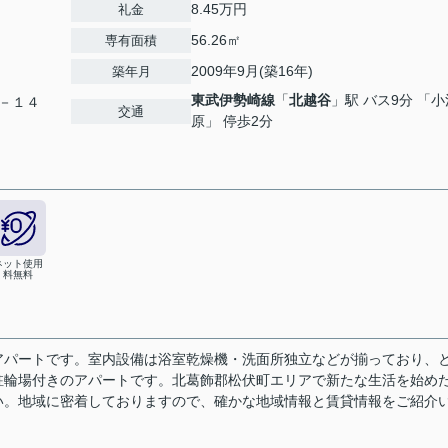
8.45万円
礼金
56.26㎡
専有面積
2009年9月(築16年)
築年月
東武伊勢崎線
「
北越谷
」駅 バス9分 「小
－１４
交通
原」 停歩2分
ネット使用
料無料
アパートです。室内設備は浴室乾燥機・洗面所独立などが揃っており、
駐輪場付きのアパートです。北葛飾郡松伏町エリアで新たな生活を始め
い。地域に密着しておりますので、確かな地域情報と賃貸情報をご紹介