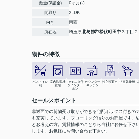
0ヶ月(-)
敷金(保証金)
2LDK
間取り
南西
向き
埼玉県
北葛飾郡松伏町
田中
３丁目２
所在地
物件の特徴
バストイレ
室内洗濯機
TVモニタ付
カウンター
独立洗面台
浴室乾燥機
別
置場
きインター
キッチン
ホン
セールスポイント
非対面での荷物受け取りができる宅配ボックス付きの
も充実しています。フローリング張りのお部屋です。
とお考えの方。賃貸情報のことなら当社にお任せ下さ
します。お気軽にお問い合わせ下さい。