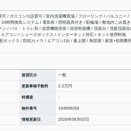
居可 / ガスコンロ設置可 / 室内洗濯機置場 / フローリング / バルコニー /
/ 24時間換気システム / 電気有 / 照明器具付き / 駐輪場 / 敷地内ごみ置き
チン / バス・トイレ別 / 追焚機能浴室 / 浴室乾燥機 / 洗面台 / 洗髪洗面
槽 / エアコン / シューズボックス / インターネット対応 / ネット使用料無
配ボックス / 防犯カメラ / エアコン2台 / 最上階 / 角部屋 / 家賃+初期費
一般
賃貸区分
2.2万円
更新事務手数料
-
特優賃
104899268
物件番号
2026年08月02日
情報更新日