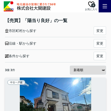
0
お気に入り
【売買】「陽当り良好」の一覧
市区町村から探す
変更
沿線・駅から探す
変更
条件から探す
変更
3
棟
3
件
中古一戸建