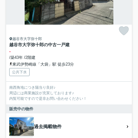
越谷市大字弥十郎
越谷市大字弥十郎の中古一戸建
-
/築43年 /2階建
東武伊勢崎線「大袋」駅 徒歩23分
公共下水
南西角地につき陽当り良好♪
周辺には商業施設が充実しております♪
内覧可能ですので是非お問い合わせください！
販売中の物件
過去掲載物件