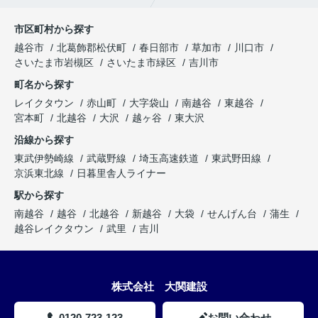
市区町村から探す
越谷市
北葛飾郡松伏町
春日部市
草加市
川口市
さいたま市岩槻区
さいたま市緑区
吉川市
町名から探す
レイクタウン
赤山町
大字袋山
南越谷
東越谷
宮本町
北越谷
大沢
越ヶ谷
東大沢
沿線から探す
東武伊勢崎線
武蔵野線
埼玉高速鉄道
東武野田線
京浜東北線
日暮里舎人ライナー
駅から探す
南越谷
越谷
北越谷
新越谷
大袋
せんげん台
蒲生
越谷レイクタウン
武里
吉川
株式会社 大関建設
0120-723-123
お問い合わせ