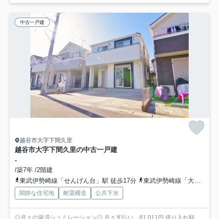
中古一戸建
越谷市大字下間久里
越谷市大字下間久里の中古一戸建
-
/築7年 /2階建
東武伊勢崎線「せんげん台」駅 徒歩17分
東武伊勢崎線「大袋」駅 徒歩18分
閑静な住宅地
耐震構造
公共下水
◎月々の返済シュミレーション◎ 月々支払い 81,011円 借り入れ額