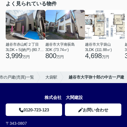
よく見られている物件
越谷市赤山町２丁目
越谷市大字南荻島
越谷市大字袋山
3LDK＋S(納戸) (80.79㎡)
3DK (73.74㎡)
3LDK (111.88㎡)
3
3,999
800
4,698
万円
万円
万円
市の戸建(売買)一覧
大袋駅
越谷市大字弥十郎の中古一戸建
株式会社 大関建設
0120-723-123
お問い合わせ
〒343-0807