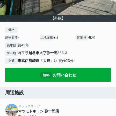
【外観】
-
価格
-
-(-)
4DK
建物面積
土地面積
間取り
築43年
築年数
埼玉県
越谷市
大字弥十郎
335-3
所在地
東武伊勢崎線
「
大袋
」駅 徒歩23分
交通
お問い合わせ
無料
周辺施設
ドラッグストア
マツモトキヨシ 弥十郎店