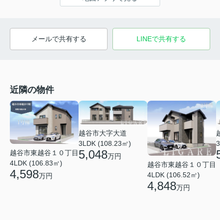
メールで共有する
LINEで共有する
近隣の物件
越谷市大字大道
3LDK (108.23㎡)
3
5,048
越谷市東越谷１０丁目
万円
4LDK (106.83㎡)
越谷市東越谷１０丁目
4,598
4LDK (106.52㎡)
万円
4,848
万円