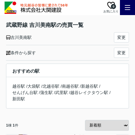
0
お気に入り
武蔵野線 吉川美南駅の売買一覧
吉川美南駅
変更
条件から探す
変更
おすすめの駅
越谷駅
/
大袋駅
/
北越谷駅
/
南越谷駅
/
新越谷駅
/
せんげん台駅
/
蒲生駅
/
武里駅
/
越谷レイクタウン駅
/
新田駅
1
棟
1
件