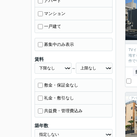
アパート
マンション
一戸建て
募集中のみ表示
TV
地す
賃料
件で
～
敷金・保証金なし
礼金・敷引なし
アパ
共益費・管理費込み
築年数