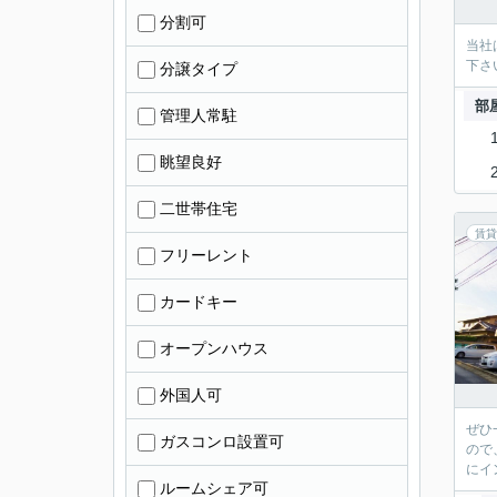
分割可
当社
下さ
分譲タイプ
部
管理人常駐
眺望良好
二世帯住宅
賃貸
フリーレント
カードキー
オープンハウス
外国人可
ぜひ
ガスコンロ設置可
ので
にイ
ルームシェア可