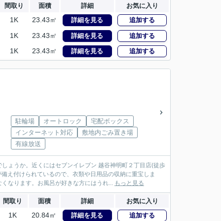
間取り
面積
詳細
お気に入り
1K
23.43㎡
詳細を見る
追加する
1K
23.43㎡
詳細を見る
追加する
1K
23.43㎡
詳細を見る
追加する
駐輪場
オートロック
宅配ボックス
インターネット対応
敷地内ごみ置き場
有線放送
しょうか。近くにはセブンイレブン 越谷神明町２丁目店(徒歩
が備え付けられているので、衣類や日用品の収納に重宝しま
なります。お風呂が好きな方にはうれ...
もっと見る
間取り
面積
詳細
お気に入り
1K
20.84㎡
詳細を見る
追加する