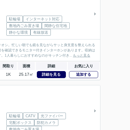
駐輪場
インターネット対応
敷地内ごみ置き場
閑静な住宅地
静かな環境
有線放送
チオシ。忙しい朝でも鏡を見ながらサッと身支度を整えられる
者を確認できるモニター付きインターホンがあります。収納は
1人暮らしにおすすめなのがキッチン付き...
もっと見る
間取り
面積
詳細
お気に入り
1K
25.17㎡
詳細を見る
追加する
駐輪場
CATV
光ファイバー
宅配ボックス
防犯カメラ
敷地内ごみ置き場