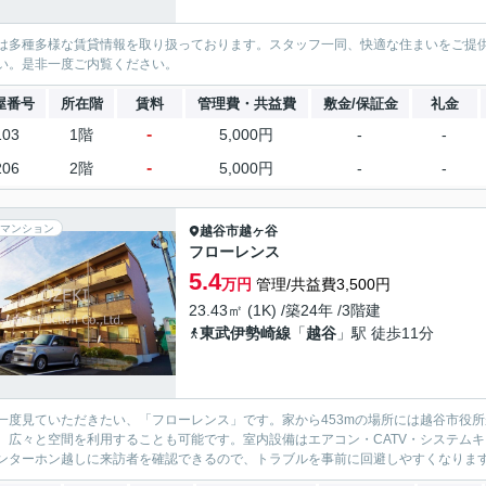
は多種多様な賃貸情報を取り扱っております。スタッフ一同、快適な住まいをご提
い。是非一度ご内覧ください。
屋番号
所在階
賃料
管理費・共益費
敷金/保証金
礼金
-
103
1階
5,000円
-
-
-
206
2階
5,000円
-
-
マンション
越谷市
越ヶ谷
フローレンス
5.4
万円
管理/共益費3,500円
23.43㎡ (1K) /築24年 /3階建
東武伊勢崎線
「
越谷
」駅 徒歩11分
一度見ていただきたい、「フローレンス」です。家から453mの場所には越谷市役
、広々と空間を利用することも可能です。室内設備はエアコン・CATV・システム
ンターホン越しに来訪者を確認できるので、トラブルを事前に回避しやすくなります。