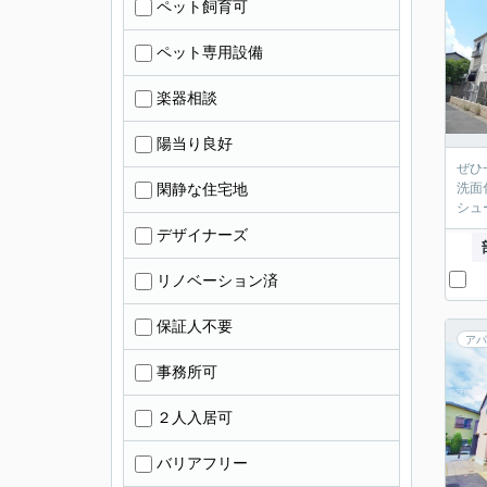
ペット飼育可
ペット専用設備
楽器相談
陽当り良好
ぜひ
閑静な住宅地
洗面
シュ
デザイナーズ
リノベーション済
保証人不要
アパ
事務所可
２人入居可
バリアフリー