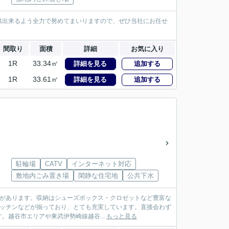
供出来るよう全力で努めてまいりますので、ぜひ当社にお任せ
間取り
面積
詳細
お気に入り
1R
33.34㎡
詳細を見る
追加する
1R
33.61㎡
詳細を見る
追加する
駐輪場
CATV
インターネット対応
敷地内ごみ置き場
閑静な住宅地
公共下水
所があります。収納はシューズボックス・クロゼットなど豊富な
キッチンなどが揃っており、とても充実しています。直接会わず
越谷市エリアや東武伊勢崎線越谷...
もっと見る