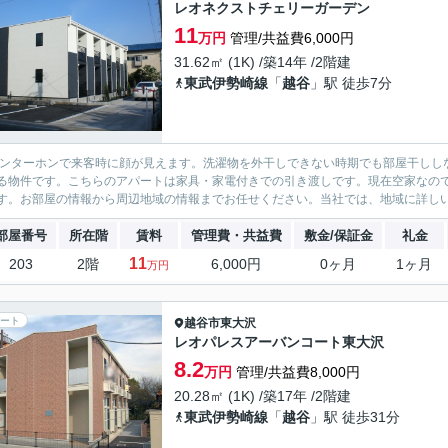
レオネクストチェリーガーデン
11
万円
管理/共益費6,000円
31.62㎡ (1K) /築14年 /2階建
東武伊勢崎線
「
越谷
」駅 徒歩7分
インターホンで来客時に顔が見えます。洗濯物を外干しできない時期でも部屋干しし
る物件です。こちらのアパートは家具・家電付きでの引き渡しです。現在空家なの
す。お部屋の情報から周辺地域の情報までお任せください。当社では、地域に詳しい
部屋番号
所在階
賃料
管理費・共益費
敷金/保証金
礼金
11
203
2階
6,000円
0ヶ月
1ヶ月
万円
ート
越谷市
東大沢
レオパレスアーバンコート東大沢
8.2
万円
管理/共益費8,000円
20.28㎡ (1K) /築17年 /2階建
東武伊勢崎線
「
越谷
」駅 徒歩31分