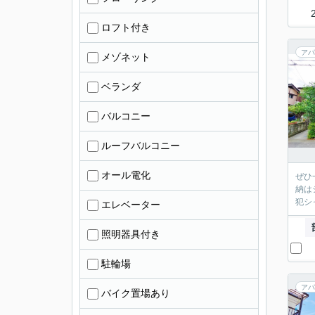
ロフト付き
アパ
メゾネット
ベランダ
バルコニー
ルーフバルコニー
オール電化
ぜひ
納は
犯シ
エレベーター
照明器具付き
駐輪場
アパ
バイク置場あり