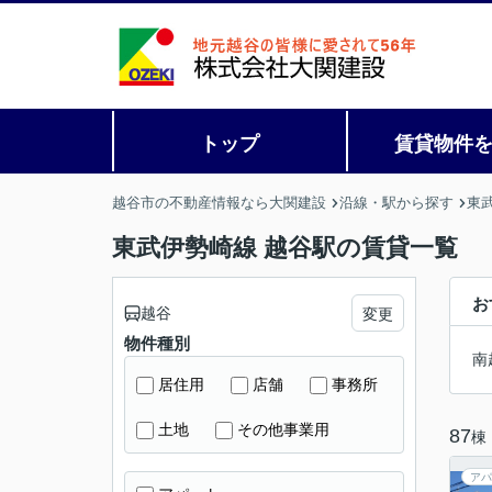
トップ
賃貸物件
越谷市の不動産情報なら大関建設
沿線・駅から探す
東
東武伊勢崎線 越谷駅の賃貸一覧
お
越谷
変更
物件種別
南
居住用
店舗
事務所
土地
その他事業用
87
棟
アパ