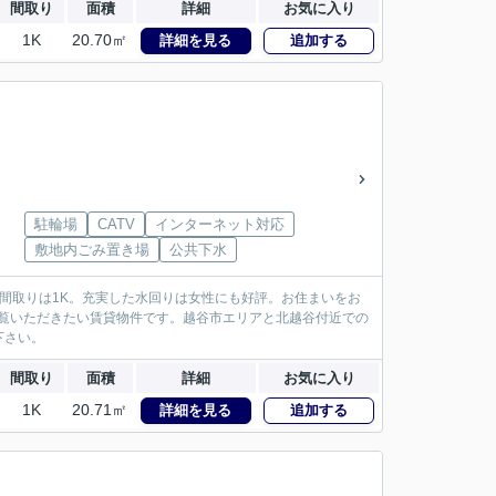
間取り
面積
詳細
お気に入り
1K
20.70㎡
詳細を見る
追加する
駐輪場
CATV
インターネット対応
敷地内ごみ置き場
公共下水
。間取りは1K。充実した水回りは女性にも好評。お住まいをお
ご覧いただきたい賃貸物件です。越谷市エリアと北越谷付近での
下さい。
間取り
面積
詳細
お気に入り
1K
20.71㎡
詳細を見る
追加する