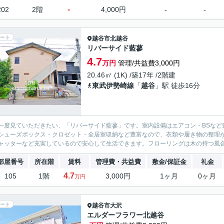
-
202
2階
4,000円
-
-
ート
越谷市
北越谷
リバーサイド藍蓼
4.7
万円
管理/共益費3,000円
20.46㎡ (1K) /築17年 /2階建
東武伊勢崎線
「
越谷
」駅 徒歩16分
一度見ていただきたい、「リバーサイド藍蓼」です。室内設備はエアコン・BSなど
シューズボックス・クロゼット・全居室収納など豊富なので、衣類や履き物の整理
ャッターなど充実しているので安心して生活できます。フローリングは木の持つ風合
部屋番号
所在階
賃料
管理費・共益費
敷金/保証金
礼金
4.7
105
1階
3,000円
1ヶ月
0ヶ月
万円
ート
越谷市
大沢
エルダーフラワー北越谷