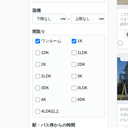
面積
こだ
～
りま
調管
間取り
ワンルーム
1K
1DK
1LDK
アパ
2K
2DK
2LDK
3K
3DK
3LDK
4K
4DK
室内
4LDK以上
る賃
がな
駅・バス停からの時間