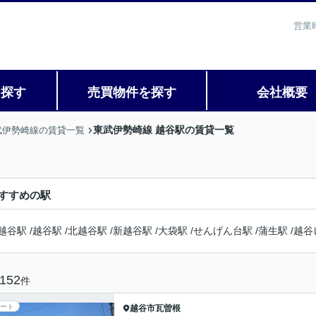
営業
を探す
売買物件を探す
会社概要
東武伊勢崎線 越谷駅の賃貸一覧
武伊勢崎線の賃貸一覧
すすめの駅
越谷駅
/
越谷駅
/
北越谷駅
/
新越谷駅
/
大袋駅
/
せんげん台駅
/
蒲生駅
/
越谷
152
件
ート
越谷市
瓦曽根