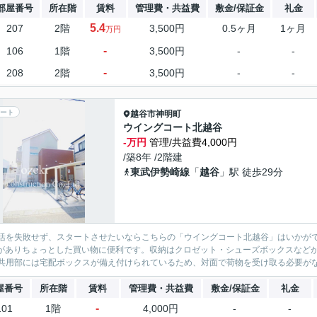
部屋番号
所在階
賃料
管理費・共益費
敷金/保証金
礼金
5.4
207
2階
3,500円
0.5ヶ月
1ヶ月
万円
-
106
1階
3,500円
-
-
-
208
2階
3,500円
-
-
ート
越谷市
神明町
ウイングコート北越谷
-万円
管理/共益費4,000円
/築8年 /2階建
東武伊勢崎線
「
越谷
」駅 徒歩29分
活を失敗せず、スタートさせたいならこちらの「ウイングコート北越谷」はいかがで
)がありちょっとした買い物に便利です。収納はクロゼット・シューズボックスなど
共用部には宅配ボックスが備え付けられているため、対面で荷物を受け取る必要がなく
屋番号
所在階
賃料
管理費・共益費
敷金/保証金
礼金
-
101
1階
4,000円
-
-