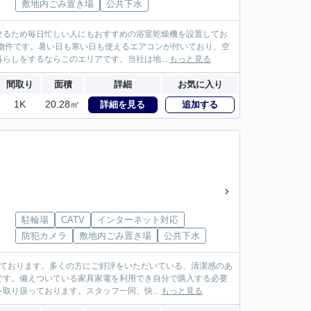
敷地内ごみ置き場
公共下水
せるため毎日忙しい人にもおすすめの浴室乾燥機を設置してお
物件です。暑い日も寒い日も使えるエアコンが付いており、空
らしをするならこのエリアです。当社は地...
もっと見る
間取り
面積
詳細
お気に入り
1K
20.28㎡
詳細を見る
追加する
駐輪場
CATV
インターネット対応
防犯カメラ
敷地内ごみ置き場
公共下水
っております。多くの方にご好評をいただいている、清潔感のあ
です。備えついている家具家電を利用でき自分で購入する必要
り扱っております。スタッフ一同、快...
もっと見る