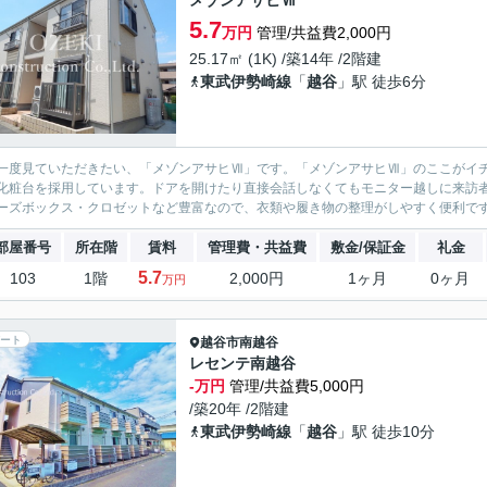
メゾンアサヒⅦ
5.7
万円
管理/共益費2,000円
25.17㎡ (1K) /築14年 /2階建
東武伊勢崎線
「
越谷
」駅 徒歩6分
一度見ていただきたい、「メゾンアサヒⅦ」です。「メゾンアサヒⅦ」のここがイ
化粧台を採用しています。ドアを開けたり直接会話しなくてもモニター越しに来訪
ーズボックス・クロゼットなど豊富なので、衣類や履き物の整理がしやすく便利です。
部屋番号
所在階
賃料
管理費・共益費
敷金/保証金
礼金
5.7
103
1階
2,000円
1ヶ月
0ヶ月
万円
ート
越谷市
南越谷
レセンテ南越谷
-万円
管理/共益費5,000円
/築20年 /2階建
東武伊勢崎線
「
越谷
」駅 徒歩10分