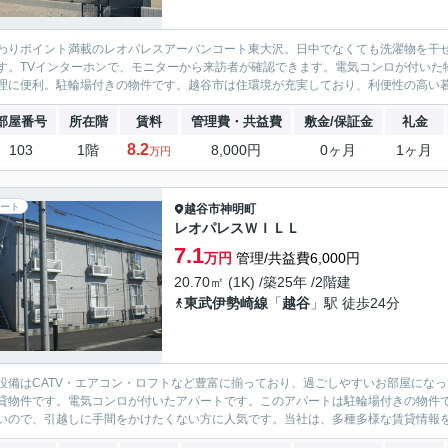
わりポイント満載のレオパレスアーバンコート東大沢。日中でなくても洗濯物を干
す。TVインターホンで、モニターから来訪者が確認できます。電気コンロが付いた
理に便利。駐輪場付きの物件です。越谷市は住環境が充実しており、利便性の高い暮
部屋番号
所在階
賃料
管理費・共益費
敷金/保証金
礼金
8.2
103
1階
8,000円
0ヶ月
1ヶ月
万円
ート
越谷市
神明町
レオパレスＷＩＬＬ
7.1
万円
管理/共益費6,000円
20.70㎡ (1K) /築25年 /2階建
東武伊勢崎線
「
越谷
」駅 徒歩24分
設備はCATV・エアコン・ロフトなど豊富に揃っており、過ごしやすいお部屋にな
貸物件です。電気コンロが付いたアパートです。このアパートは駐輪場付きの物件
いので、引越しに手間をかけたくない方に人気です。当社は、多種多様な賃貸情報を取