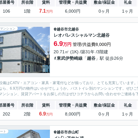
部屋番号
所在階
賃料
管理費・共益費
敷金/保証金
礼金
7.1
106
1階
6,000円
0ヶ月
1ヶ月
万円
マンション
越谷市
北越谷
レオパレスシャルマン北越谷
6.9
万円
管理/共益費8,000円
20.71㎡ (1K) /築31年 /3階建
東武伊勢崎線
「
越谷
」駅 徒歩26分
設備はCATV・エアコン・家具・家電付などが揃っており、とても充実しています
なら、6.9万円の物件はいかがでしょうか。バストイレ別のマンションです。ぜひ
マンション、賃貸アパートをお探しの方はぜひコチラからお問い合わせやご連絡を
部屋番号
所在階
賃料
管理費・共益費
敷金/保証金
礼金
6.9
202
2階
8,000円
0ヶ月
1ヶ月
万円
ート
越谷市
赤山町