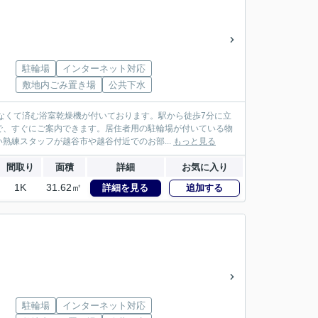
駐輪場
インターネット対応
敷地内ごみ置き場
公共下水
なくて済む浴室乾燥機が付いております。駅から徒歩7分に立
で、すぐにご案内できます。居住者用の駐輪場が付いている物
熟練スタッフが越谷市や越谷付近でのお部...
もっと見る
間取り
面積
詳細
お気に入り
1K
31.62㎡
詳細を見る
追加する
駐輪場
インターネット対応